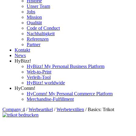
Historie
Unser Team
Jobs
Mission
Qualität
Code of Conduct
Nachhaltigkeit
Referenzen
Partner
Kontakt
News
HyBizz!
HyBizz! My Personal Business Platform
Web-to-Print
Verleih-Tool
HyBizz! worldwide
HyComm!
HyComm! My Personal Commerce Platform
Merchandise-Fulfillment
Company 4
/
Werbeartikel
/
Werbetextilien
/
Basics: Trikot