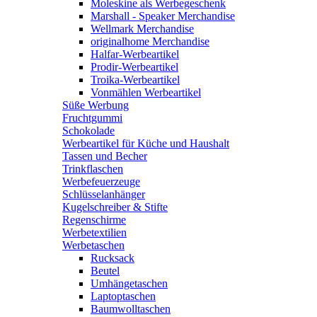
Moleskine als Werbegeschenk
Marshall - Speaker Merchandise
Wellmark Merchandise
originalhome Merchandise
Halfar-Werbeartikel
Prodir-Werbeartikel
Troika-Werbeartikel
Vonmählen Werbeartikel
Süße Werbung
Fruchtgummi
Schokolade
Werbeartikel für Küche und Haushalt
Tassen und Becher
Trinkflaschen
Werbefeuerzeuge
Schlüsselanhänger
Kugelschreiber & Stifte
Regenschirme
Werbetextilien
Werbetaschen
Rucksack
Beutel
Umhängetaschen
Laptoptaschen
Baumwolltaschen