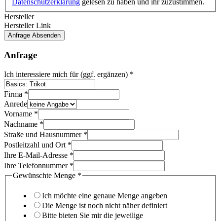
Datenschutzerklärung
gelesen zu haben und ihr zuzustimmen.
Hersteller
Hersteller Link
Anfrage Absenden
Anfrage
Ich interessiere mich für (ggf. ergänzen)
*
Gewünschte
Firma
*
Gewünschte
Anrede
Nachname
Vorname
*
Nachname
*
Straße und Hausnummer
*
Postleitzahl und Ort
*
Ihre E-Mail-Adresse
*
Ihre Telefonnummer
*
Gewünschte Menge
*
Ich möchte eine genaue Menge angeben
Die Menge ist noch nicht näher definiert
Bitte bieten Sie mir die jeweilige