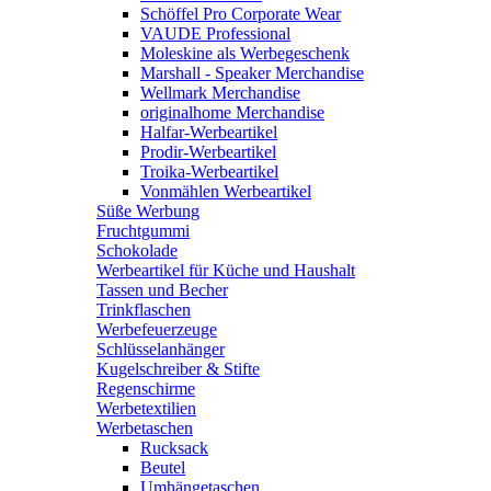
Schöffel Pro Corporate Wear
VAUDE Professional
Moleskine als Werbegeschenk
Marshall - Speaker Merchandise
Wellmark Merchandise
originalhome Merchandise
Halfar-Werbeartikel
Prodir-Werbeartikel
Troika-Werbeartikel
Vonmählen Werbeartikel
Süße Werbung
Fruchtgummi
Schokolade
Werbeartikel für Küche und Haushalt
Tassen und Becher
Trinkflaschen
Werbefeuerzeuge
Schlüsselanhänger
Kugelschreiber & Stifte
Regenschirme
Werbetextilien
Werbetaschen
Rucksack
Beutel
Umhängetaschen