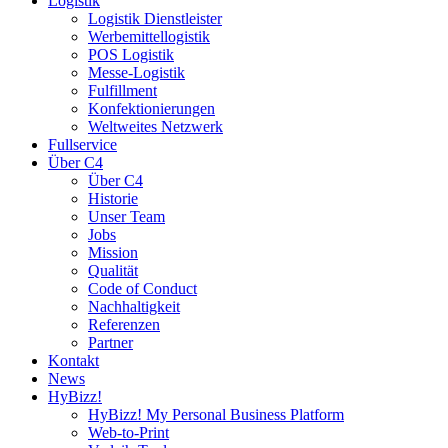
Logistik
Logistik Dienstleister
Werbemittellogistik
POS Logistik
Messe-Logistik
Fulfillment
Konfektionierungen
Weltweites Netzwerk
Fullservice
Über C4
Über C4
Historie
Unser Team
Jobs
Mission
Qualität
Code of Conduct
Nachhaltigkeit
Referenzen
Partner
Kontakt
News
HyBizz!
HyBizz! My Personal Business Platform
Web-to-Print