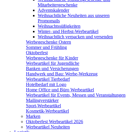
Mitarbeitergeschenke
Adventskalender
Weihnachtliche Neuheiten aus unseren
Promomails
Weihnachtssüßigkeiten
Winter- und Herbst-Werbeartikel
Weihnachtlich verpacken und versenden
Werbegeschenke Ostern
Sommer und Frühling
Oktoberfest
Werbegeschenke für Kinder
Werbeartikel für Jugendliche
Banken und Versicherungen
Handwerk und Bau: Werbe-Werkzeug
Werbeartikel Tierbedarf
Hotelbedarf mit Logo
Home Office und Büro Werbeartikel
Werbeartikel für Events, Messen und Veranstaltungen
Mailingverstärker
Sport-Werbeartikel
Kosmetik-Werbeartikel
Marken
Oktoberfest Werbeartikel 2026
Werbeartikel Neuheiten