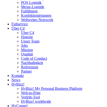
POS Logistik
Messe-Logistik
Fulfillment
Konfektionierungen
Weltweites Netzwerk
Fullservice
Über C4
Über C4
Historie
Unser Team
Jobs
Mission
Qualität
Code of Conduct
Nachhaltigkeit
Referenzen
Partner
Kontakt
News
HyBizz!
HyBizz! My Personal Business Platform
Web-to-Print
Verleih-Tool
HyBizz! worldwide
HyComm!