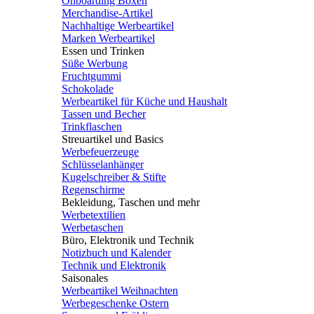
Onboarding Boxen
Merchandise-Artikel
Nachhaltige Werbeartikel
Marken Werbeartikel
Essen und Trinken
Süße Werbung
Fruchtgummi
Schokolade
Werbeartikel für Küche und Haushalt
Tassen und Becher
Trinkflaschen
Streuartikel und Basics
Werbefeuerzeuge
Schlüsselanhänger
Kugelschreiber & Stifte
Regenschirme
Bekleidung, Taschen und mehr
Werbetextilien
Werbetaschen
Büro, Elektronik und Technik
Notizbuch und Kalender
Technik und Elektronik
Saisonales
Werbeartikel Weihnachten
Werbegeschenke Ostern