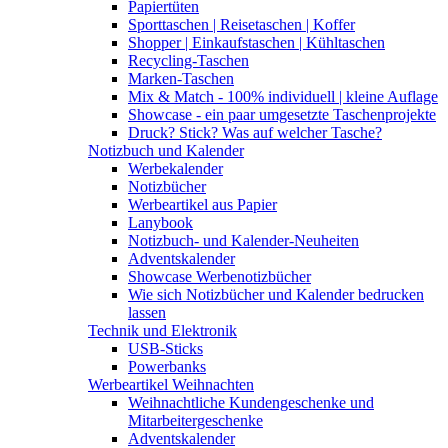
Papiertüten
Sporttaschen | Reisetaschen | Koffer
Shopper | Einkaufstaschen | Kühltaschen
Recycling-Taschen
Marken-Taschen
Mix & Match - 100% individuell | kleine Auflage
Showcase - ein paar umgesetzte Taschenprojekte
Druck? Stick? Was auf welcher Tasche?
Notizbuch und Kalender
Werbekalender
Notizbücher
Werbeartikel aus Papier
Lanybook
Notizbuch- und Kalender-Neuheiten
Adventskalender
Showcase Werbenotizbücher
Wie sich Notizbücher und Kalender bedrucken
lassen
Technik und Elektronik
USB-Sticks
Powerbanks
Werbeartikel Weihnachten
Weihnachtliche Kundengeschenke und
Mitarbeitergeschenke
Adventskalender