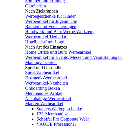
Sommer und Frühling
Oktoberfest
Nach Zielgruppen
Werbegeschenke für Kinder
Werbeartikel für Jugendliche
Banken und Versicherungen
Handwerk und Bau: Werbe-Werkzeug
Werbeartikel Tierbedarf
Hotelbedarf mit Logo
Nach Art des Einsatzes
Home Office und Büro Werbeartikel
Werbeartikel für Events, Messen und Veranstaltungen
Mailingverstärker
Sport und Gesundheit
Sport-Werbeartikel
Kosmetik-Werbeartikel
Werbeartikel-Neuheiten
Onboarding Boxen
Merchandise-Artikel
Nachhaltige Werbeartikel
Marken Werbeartikel
Stanley-Werbegeschenke
JBL Merchandise
Schöffel Pro Corporate Wear
VAUDE Professional