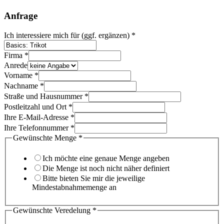
Anfrage
Ich interessiere mich für (ggf. ergänzen)
*
Firma
*
Anrede
Vorname
*
Nachname
*
Straße und Hausnummer
*
Postleitzahl und Ort
*
Ihre E-Mail-Adresse
*
Ihre Telefonnummer
*
Ich
Gewünschte Menge
*
und
kreativ
Ich möchte eine genaue Menge angeben
Die Menge ist noch nicht näher definiert
Bitte bieten Sie mir die jeweilige
Mindestabnahmemenge an
Gewünschte Veredelung
*