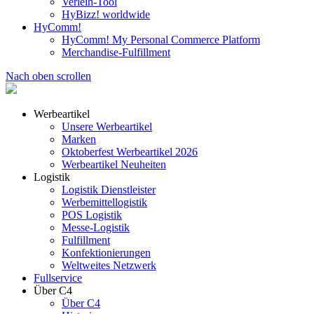
Verleih-Tool
HyBizz! worldwide
HyComm!
HyComm! My Personal Commerce Platform
Merchandise-Fulfillment
Nach oben scrollen
Werbeartikel
Unsere Werbeartikel
Marken
Oktoberfest Werbeartikel 2026
Werbeartikel Neuheiten
Logistik
Logistik Dienstleister
Werbemittellogistik
POS Logistik
Messe-Logistik
Fulfillment
Konfektionierungen
Weltweites Netzwerk
Fullservice
Über C4
Über C4