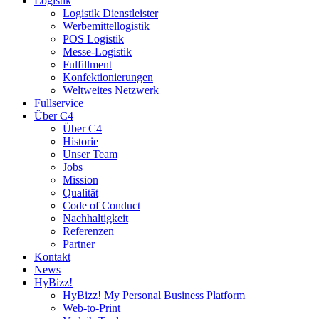
Logistik
Logistik Dienstleister
Werbemittellogistik
POS Logistik
Messe-Logistik
Fulfillment
Konfektionierungen
Weltweites Netzwerk
Fullservice
Über C4
Über C4
Historie
Unser Team
Jobs
Mission
Qualität
Code of Conduct
Nachhaltigkeit
Referenzen
Partner
Kontakt
News
HyBizz!
HyBizz! My Personal Business Platform
Web-to-Print