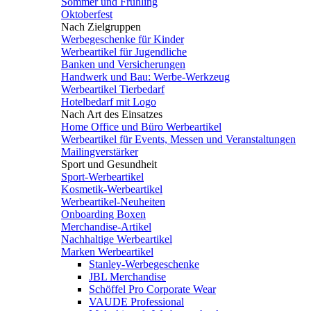
Sommer und Frühling
Oktoberfest
Nach Zielgruppen
Werbegeschenke für Kinder
Werbeartikel für Jugendliche
Banken und Versicherungen
Handwerk und Bau: Werbe-Werkzeug
Werbeartikel Tierbedarf
Hotelbedarf mit Logo
Nach Art des Einsatzes
Home Office und Büro Werbeartikel
Werbeartikel für Events, Messen und Veranstaltungen
Mailingverstärker
Sport und Gesundheit
Sport-Werbeartikel
Kosmetik-Werbeartikel
Werbeartikel-Neuheiten
Onboarding Boxen
Merchandise-Artikel
Nachhaltige Werbeartikel
Marken Werbeartikel
Stanley-Werbegeschenke
JBL Merchandise
Schöffel Pro Corporate Wear
VAUDE Professional