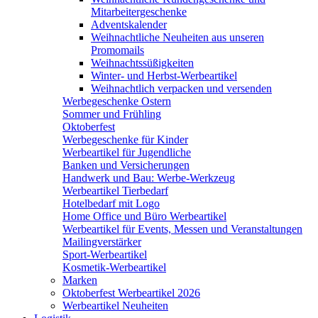
Mitarbeitergeschenke
Adventskalender
Weihnachtliche Neuheiten aus unseren
Promomails
Weihnachtssüßigkeiten
Winter- und Herbst-Werbeartikel
Weihnachtlich verpacken und versenden
Werbegeschenke Ostern
Sommer und Frühling
Oktoberfest
Werbegeschenke für Kinder
Werbeartikel für Jugendliche
Banken und Versicherungen
Handwerk und Bau: Werbe-Werkzeug
Werbeartikel Tierbedarf
Hotelbedarf mit Logo
Home Office und Büro Werbeartikel
Werbeartikel für Events, Messen und Veranstaltungen
Mailingverstärker
Sport-Werbeartikel
Kosmetik-Werbeartikel
Marken
Oktoberfest Werbeartikel 2026
Werbeartikel Neuheiten