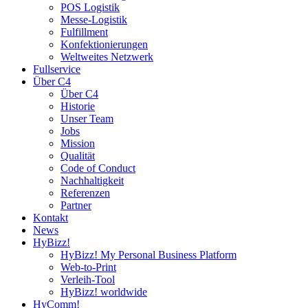
POS Logistik
Messe-Logistik
Fulfillment
Konfektionierungen
Weltweites Netzwerk
Fullservice
Über C4
Über C4
Historie
Unser Team
Jobs
Mission
Qualität
Code of Conduct
Nachhaltigkeit
Referenzen
Partner
Kontakt
News
HyBizz!
HyBizz! My Personal Business Platform
Web-to-Print
Verleih-Tool
HyBizz! worldwide
HyComm!