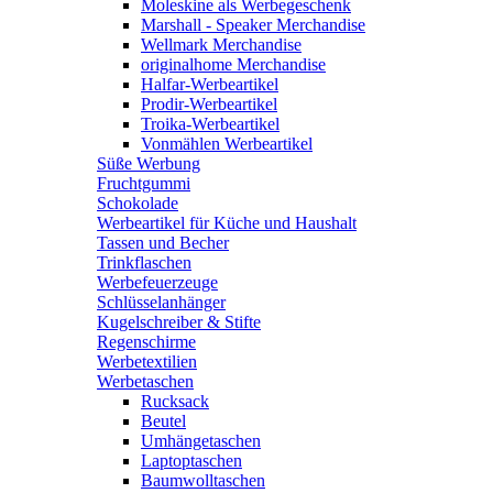
Moleskine als Werbegeschenk
Marshall - Speaker Merchandise
Wellmark Merchandise
originalhome Merchandise
Halfar-Werbeartikel
Prodir-Werbeartikel
Troika-Werbeartikel
Vonmählen Werbeartikel
Süße Werbung
Fruchtgummi
Schokolade
Werbeartikel für Küche und Haushalt
Tassen und Becher
Trinkflaschen
Werbefeuerzeuge
Schlüsselanhänger
Kugelschreiber & Stifte
Regenschirme
Werbetextilien
Werbetaschen
Rucksack
Beutel
Umhängetaschen
Laptoptaschen
Baumwolltaschen