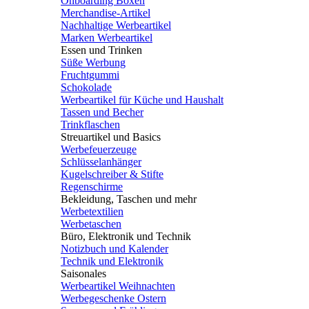
Onboarding Boxen
Merchandise-Artikel
Nachhaltige Werbeartikel
Marken Werbeartikel
Essen und Trinken
Süße Werbung
Fruchtgummi
Schokolade
Werbeartikel für Küche und Haushalt
Tassen und Becher
Trinkflaschen
Streuartikel und Basics
Werbefeuerzeuge
Schlüsselanhänger
Kugelschreiber & Stifte
Regenschirme
Bekleidung, Taschen und mehr
Werbetextilien
Werbetaschen
Büro, Elektronik und Technik
Notizbuch und Kalender
Technik und Elektronik
Saisonales
Werbeartikel Weihnachten
Werbegeschenke Ostern