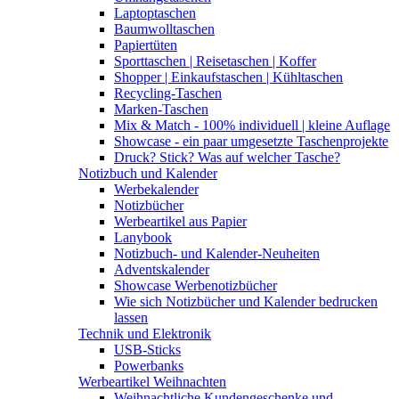
Laptoptaschen
Baumwolltaschen
Papiertüten
Sporttaschen | Reisetaschen | Koffer
Shopper | Einkaufstaschen | Kühltaschen
Recycling-Taschen
Marken-Taschen
Mix & Match - 100% individuell | kleine Auflage
Showcase - ein paar umgesetzte Taschenprojekte
Druck? Stick? Was auf welcher Tasche?
Notizbuch und Kalender
Werbekalender
Notizbücher
Werbeartikel aus Papier
Lanybook
Notizbuch- und Kalender-Neuheiten
Adventskalender
Showcase Werbenotizbücher
Wie sich Notizbücher und Kalender bedrucken
lassen
Technik und Elektronik
USB-Sticks
Powerbanks
Werbeartikel Weihnachten
Weihnachtliche Kundengeschenke und