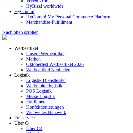
Verleih-Tool
HyBizz! worldwide
HyComm!
HyComm! My Personal Commerce Platform
Merchandise-Fulfillment
Nach oben scrollen
Werbeartikel
Unsere Werbeartikel
Marken
Oktoberfest Werbeartikel 2026
Werbeartikel Neuheiten
Logistik
Logistik Dienstleister
Werbemittellogistik
POS Logistik
Messe-Logistik
Fulfillment
Konfektionierungen
Weltweites Netzwerk
Fullservice
Über C4
Über C4