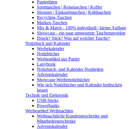
Papiertüten
Sporttaschen | Reisetaschen | Koffer
Shopper | Einkaufstaschen | Kühltaschen
Recycling-Taschen
Marken-Taschen
Mix & Match - 100% individuell | kleine Auflage
Showcase - ein paar umgesetzte Taschenprojekte
Druck? Stick? Was auf welcher Tasche?
Notizbuch und Kalender
Werbekalender
Notizbücher
Werbeartikel aus Papier
Lanybook
Notizbuch- und Kalender-Neuheiten
Adventskalender
Showcase Werbenotizbücher
Wie sich Notizbücher und Kalender bedrucken
lassen
Technik und Elektronik
USB-Sticks
Powerbanks
Werbeartikel Weihnachten
Weihnachtliche Kundengeschenke und
Mitarbeitergeschenke
Adventskalender