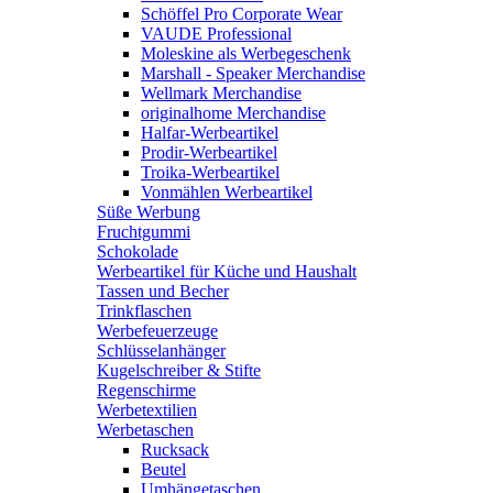
Schöffel Pro Corporate Wear
VAUDE Professional
Moleskine als Werbegeschenk
Marshall - Speaker Merchandise
Wellmark Merchandise
originalhome Merchandise
Halfar-Werbeartikel
Prodir-Werbeartikel
Troika-Werbeartikel
Vonmählen Werbeartikel
Süße Werbung
Fruchtgummi
Schokolade
Werbeartikel für Küche und Haushalt
Tassen und Becher
Trinkflaschen
Werbefeuerzeuge
Schlüsselanhänger
Kugelschreiber & Stifte
Regenschirme
Werbetextilien
Werbetaschen
Rucksack
Beutel
Umhängetaschen