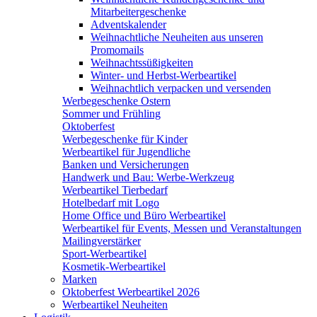
Mitarbeitergeschenke
Adventskalender
Weihnachtliche Neuheiten aus unseren
Promomails
Weihnachtssüßigkeiten
Winter- und Herbst-Werbeartikel
Weihnachtlich verpacken und versenden
Werbegeschenke Ostern
Sommer und Frühling
Oktoberfest
Werbegeschenke für Kinder
Werbeartikel für Jugendliche
Banken und Versicherungen
Handwerk und Bau: Werbe-Werkzeug
Werbeartikel Tierbedarf
Hotelbedarf mit Logo
Home Office und Büro Werbeartikel
Werbeartikel für Events, Messen und Veranstaltungen
Mailingverstärker
Sport-Werbeartikel
Kosmetik-Werbeartikel
Marken
Oktoberfest Werbeartikel 2026
Werbeartikel Neuheiten