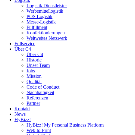
Logistik
Logistik Dienstleister
Werbemittellogistik
POS Logistik
Messe-Logistik
Fulfillment
Konfektionierungen
Weltweites Netzwerk
Fullservice
Über C4
Über C4
Historie
Unser Team
Jobs
Mission
Qualität
Code of Conduct
Nachhaltigkeit
Referenzen
Partner
Kontakt
News
HyBizz!
HyBizz! My Personal Business Platform
Web-to-Print