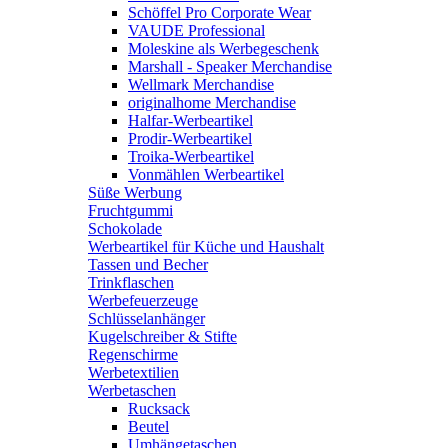
Schöffel Pro Corporate Wear
VAUDE Professional
Moleskine als Werbegeschenk
Marshall - Speaker Merchandise
Wellmark Merchandise
originalhome Merchandise
Halfar-Werbeartikel
Prodir-Werbeartikel
Troika-Werbeartikel
Vonmählen Werbeartikel
Süße Werbung
Fruchtgummi
Schokolade
Werbeartikel für Küche und Haushalt
Tassen und Becher
Trinkflaschen
Werbefeuerzeuge
Schlüsselanhänger
Kugelschreiber & Stifte
Regenschirme
Werbetextilien
Werbetaschen
Rucksack
Beutel
Umhängetaschen