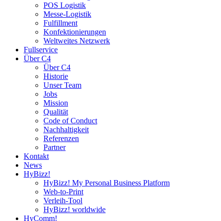
POS Logistik
Messe-Logistik
Fulfillment
Konfektionierungen
Weltweites Netzwerk
Fullservice
Über C4
Über C4
Historie
Unser Team
Jobs
Mission
Qualität
Code of Conduct
Nachhaltigkeit
Referenzen
Partner
Kontakt
News
HyBizz!
HyBizz! My Personal Business Platform
Web-to-Print
Verleih-Tool
HyBizz! worldwide
HyComm!