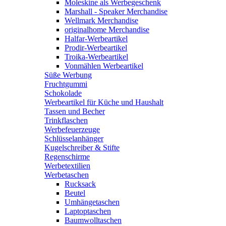
Moleskine als Werbegeschenk
Marshall - Speaker Merchandise
Wellmark Merchandise
originalhome Merchandise
Halfar-Werbeartikel
Prodir-Werbeartikel
Troika-Werbeartikel
Vonmählen Werbeartikel
Süße Werbung
Fruchtgummi
Schokolade
Werbeartikel für Küche und Haushalt
Tassen und Becher
Trinkflaschen
Werbefeuerzeuge
Schlüsselanhänger
Kugelschreiber & Stifte
Regenschirme
Werbetextilien
Werbetaschen
Rucksack
Beutel
Umhängetaschen
Laptoptaschen
Baumwolltaschen