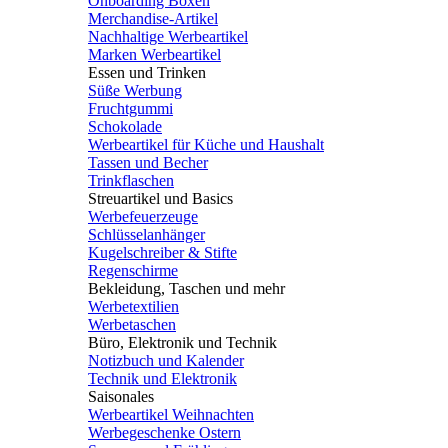
Onboarding Boxen
Merchandise-Artikel
Nachhaltige Werbeartikel
Marken Werbeartikel
Essen und Trinken
Süße Werbung
Fruchtgummi
Schokolade
Werbeartikel für Küche und Haushalt
Tassen und Becher
Trinkflaschen
Streuartikel und Basics
Werbefeuerzeuge
Schlüsselanhänger
Kugelschreiber & Stifte
Regenschirme
Bekleidung, Taschen und mehr
Werbetextilien
Werbetaschen
Büro, Elektronik und Technik
Notizbuch und Kalender
Technik und Elektronik
Saisonales
Werbeartikel Weihnachten
Werbegeschenke Ostern