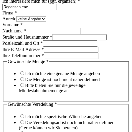
Ich interessiere mich für (ggf. ergänzen)
*
ergänzen)
Firma
*
Ort
Anrede
Straße
Vorname
*
Nachname
*
Straße und Hausnummer
*
Postleitzahl und Ort
*
Ihre E-Mail-Adresse
*
Ihre Telefonnummer
*
Gewünschte Menge
*
Ich möchte eine genaue Menge angeben
Die Menge ist noch nicht näher definiert
Bitte bieten Sie mir die jeweilige
Mindestabnahmemenge an
Gewünschte Veredelung
*
Ich möchte spezifische Wünsche angeben
Die Veredelungsart ist noch nicht näher definiert
(Gerne können wir Sie beraten)