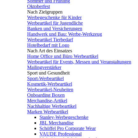
Sommer und Frühling
Oktoberfest
Nach Zielgruppen
Werbegeschenke für Kinder
Werbeartikel für Jugendliche
Banken und Versicherungen
Handwerk und Bau: Werbe-Werkzeug
Werbeartikel Tierbedarf
Hotelbedarf mit Logo
Nach Art des Einsatzes
Home Office und Büro Werbeartikel
Werbeartikel für Events, Messen und Veranstaltungen
Mailingverstärker
Sport und Gesundheit
Sport-Werbeartikel
Kosmetik-Werbeartikel
Werbeartikel-Neuheiten
Onboarding Boxen
Merchandise-Artikel
Nachhaltige Werbeartikel
Marken Werbeartikel
Stanley-Werbegeschenke
JBL Merchandise
Schöffel Pro Corporate Wear
VAUDE Professional