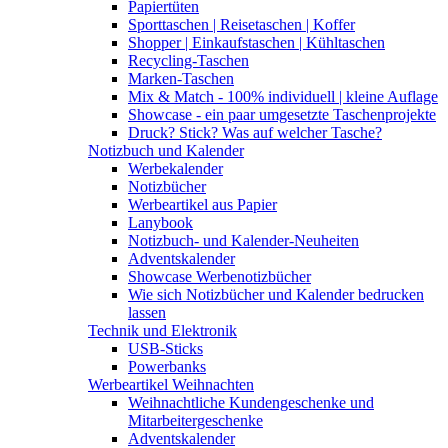
Papiertüten
Sporttaschen | Reisetaschen | Koffer
Shopper | Einkaufstaschen | Kühltaschen
Recycling-Taschen
Marken-Taschen
Mix & Match - 100% individuell | kleine Auflage
Showcase - ein paar umgesetzte Taschenprojekte
Druck? Stick? Was auf welcher Tasche?
Notizbuch und Kalender
Werbekalender
Notizbücher
Werbeartikel aus Papier
Lanybook
Notizbuch- und Kalender-Neuheiten
Adventskalender
Showcase Werbenotizbücher
Wie sich Notizbücher und Kalender bedrucken
lassen
Technik und Elektronik
USB-Sticks
Powerbanks
Werbeartikel Weihnachten
Weihnachtliche Kundengeschenke und
Mitarbeitergeschenke
Adventskalender