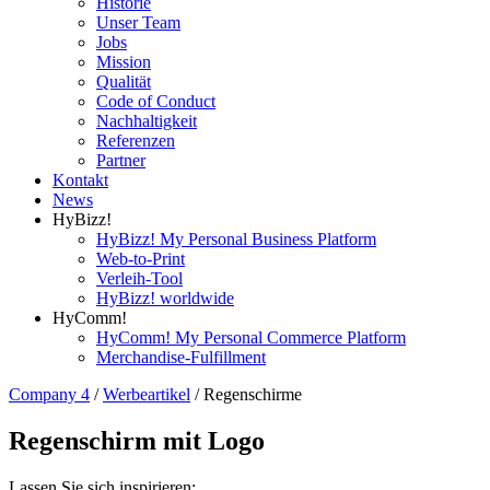
Historie
Unser Team
Jobs
Mission
Qualität
Code of Conduct
Nachhaltigkeit
Referenzen
Partner
Kontakt
News
HyBizz!
HyBizz! My Personal Business Platform
Web-to-Print
Verleih-Tool
HyBizz! worldwide
HyComm!
HyComm! My Personal Commerce Platform
Merchandise-Fulfillment
Company 4
/
Werbeartikel
/
Regenschirme
Regenschirm mit Logo
Lassen Sie sich inspirieren: