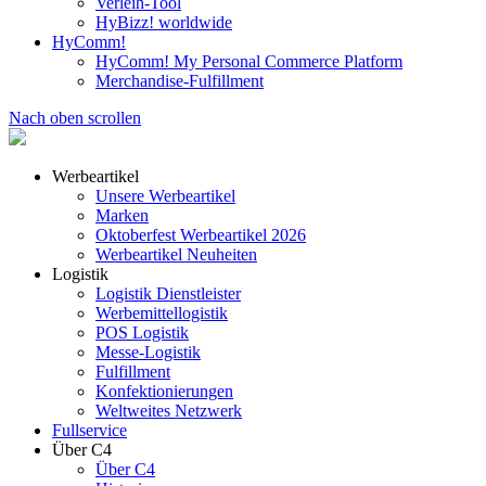
Verleih-Tool
HyBizz! worldwide
HyComm!
HyComm! My Personal Commerce Platform
Merchandise-Fulfillment
Nach oben scrollen
Werbeartikel
Unsere Werbeartikel
Marken
Oktoberfest Werbeartikel 2026
Werbeartikel Neuheiten
Logistik
Logistik Dienstleister
Werbemittellogistik
POS Logistik
Messe-Logistik
Fulfillment
Konfektionierungen
Weltweites Netzwerk
Fullservice
Über C4
Über C4