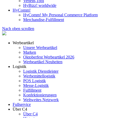
Verleih-Tool
HyBizz! worldwide
HyComm!
HyComm! My Personal Commerce Platform
Merchandise-Fulfillment
Nach oben scrollen
Werbeartikel
Unsere Werbeartikel
Marken
Oktoberfest Werbeartikel 2026
Werbeartikel Neuheiten
Logistik
Logistik Dienstleister
Werbemittellogistik
POS Logistik
Messe-Logistik
Fulfillment
Konfektionierungen
Weltweites Netzwerk
Fullservice
Über C4
Über C4