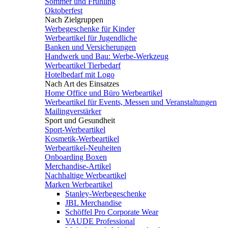
Sommer und Frühling
Oktoberfest
Nach Zielgruppen
Werbegeschenke für Kinder
Werbeartikel für Jugendliche
Banken und Versicherungen
Handwerk und Bau: Werbe-Werkzeug
Werbeartikel Tierbedarf
Hotelbedarf mit Logo
Nach Art des Einsatzes
Home Office und Büro Werbeartikel
Werbeartikel für Events, Messen und Veranstaltungen
Mailingverstärker
Sport und Gesundheit
Sport-Werbeartikel
Kosmetik-Werbeartikel
Werbeartikel-Neuheiten
Onboarding Boxen
Merchandise-Artikel
Nachhaltige Werbeartikel
Marken Werbeartikel
Stanley-Werbegeschenke
JBL Merchandise
Schöffel Pro Corporate Wear
VAUDE Professional