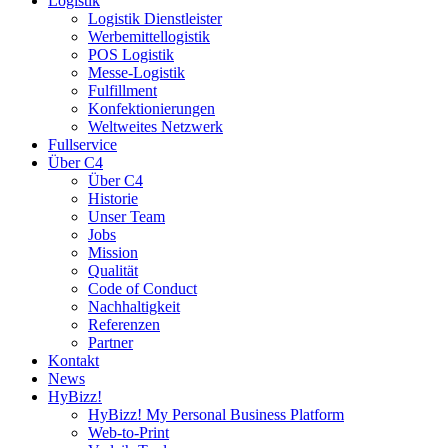
Logistik
Logistik Dienstleister
Werbemittellogistik
POS Logistik
Messe-Logistik
Fulfillment
Konfektionierungen
Weltweites Netzwerk
Fullservice
Über C4
Über C4
Historie
Unser Team
Jobs
Mission
Qualität
Code of Conduct
Nachhaltigkeit
Referenzen
Partner
Kontakt
News
HyBizz!
HyBizz! My Personal Business Platform
Web-to-Print