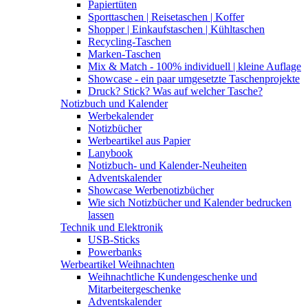
Papiertüten
Sporttaschen | Reisetaschen | Koffer
Shopper | Einkaufstaschen | Kühltaschen
Recycling-Taschen
Marken-Taschen
Mix & Match - 100% individuell | kleine Auflage
Showcase - ein paar umgesetzte Taschenprojekte
Druck? Stick? Was auf welcher Tasche?
Notizbuch und Kalender
Werbekalender
Notizbücher
Werbeartikel aus Papier
Lanybook
Notizbuch- und Kalender-Neuheiten
Adventskalender
Showcase Werbenotizbücher
Wie sich Notizbücher und Kalender bedrucken
lassen
Technik und Elektronik
USB-Sticks
Powerbanks
Werbeartikel Weihnachten
Weihnachtliche Kundengeschenke und
Mitarbeitergeschenke
Adventskalender