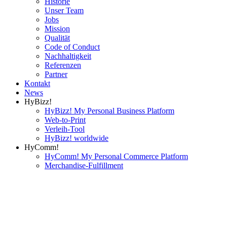
Historie
Unser Team
Jobs
Mission
Qualität
Code of Conduct
Nachhaltigkeit
Referenzen
Partner
Kontakt
News
HyBizz!
HyBizz! My Personal Business Platform
Web-to-Print
Verleih-Tool
HyBizz! worldwide
HyComm!
HyComm! My Personal Commerce Platform
Merchandise-Fulfillment
Wellmark
Merchandise
Markenartikel