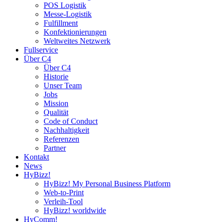
POS Logistik
Messe-Logistik
Fulfillment
Konfektionierungen
Weltweites Netzwerk
Fullservice
Über C4
Über C4
Historie
Unser Team
Jobs
Mission
Qualität
Code of Conduct
Nachhaltigkeit
Referenzen
Partner
Kontakt
News
HyBizz!
HyBizz! My Personal Business Platform
Web-to-Print
Verleih-Tool
HyBizz! worldwide
HyComm!