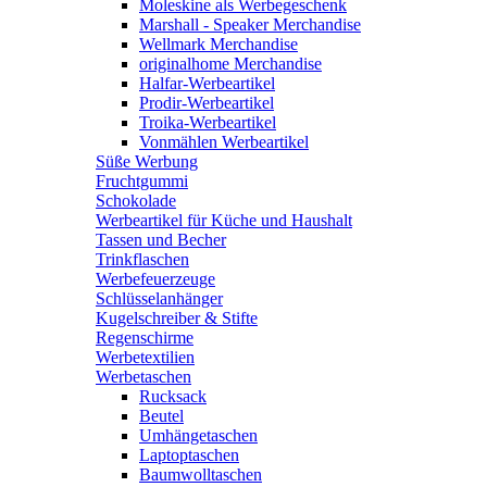
Moleskine als Werbegeschenk
Marshall - Speaker Merchandise
Wellmark Merchandise
originalhome Merchandise
Halfar-Werbeartikel
Prodir-Werbeartikel
Troika-Werbeartikel
Vonmählen Werbeartikel
Süße Werbung
Fruchtgummi
Schokolade
Werbeartikel für Küche und Haushalt
Tassen und Becher
Trinkflaschen
Werbefeuerzeuge
Schlüsselanhänger
Kugelschreiber & Stifte
Regenschirme
Werbetextilien
Werbetaschen
Rucksack
Beutel
Umhängetaschen
Laptoptaschen
Baumwolltaschen