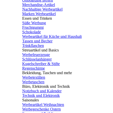
Onboarding Boxen
Merchandise-Artikel
Nachhaltige Werbeartikel
Marken Werbeartikel
Essen und Trinken
Süße Werbung
Fruchtgummi
Schokolade
Werbeartikel für Küche und Haushalt
Tassen und Becher
Trinkflaschen
Streuartikel und Basics
Werbefeuerzeuge
Schlüsselanhänger
Kugelschreiber & Stifte
Regenschirme
Bekleidung, Taschen und mehr
Werbetextilien
Werbetaschen
Büro, Elektronik und Technik
Notizbuch und Kalender
Technik und Elektronik
Saisonales
Werbeartikel Weihnachten
Werbegeschenke Ostern