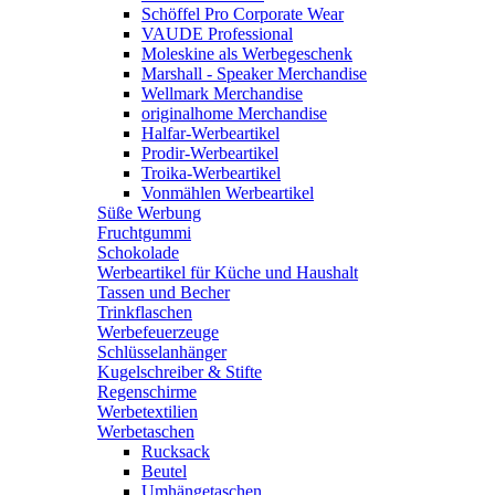
Schöffel Pro Corporate Wear
VAUDE Professional
Moleskine als Werbegeschenk
Marshall - Speaker Merchandise
Wellmark Merchandise
originalhome Merchandise
Halfar-Werbeartikel
Prodir-Werbeartikel
Troika-Werbeartikel
Vonmählen Werbeartikel
Süße Werbung
Fruchtgummi
Schokolade
Werbeartikel für Küche und Haushalt
Tassen und Becher
Trinkflaschen
Werbefeuerzeuge
Schlüsselanhänger
Kugelschreiber & Stifte
Regenschirme
Werbetextilien
Werbetaschen
Rucksack
Beutel
Umhängetaschen