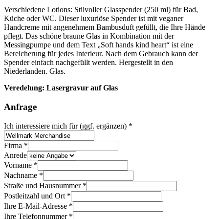
Verschiedene Lotions: Stilvoller Glasspender (250 ml) für Bad,
Küche oder WC. Dieser luxuriöse Spender ist mit veganer
Handcreme mit angenehmem Bambusduft gefüllt, die Ihre Hände
pflegt. Das schöne braune Glas in Kombination mit der
Messingpumpe und dem Text „Soft hands kind heart“ ist eine
Bereicherung für jedes Interieur. Nach dem Gebrauch kann der
Spender einfach nachgefüllt werden. Hergestellt in den
Niederlanden. Glas.
Veredelung: Lasergravur auf Glas
Anfrage
Ich interessiere mich für (ggf. ergänzen)
*
Firma
*
Anrede
Vorname
*
Nachname
*
Straße und Hausnummer
*
Postleitzahl und Ort
*
Ihre E-Mail-Adresse
*
Ihre Telefonnummer
*