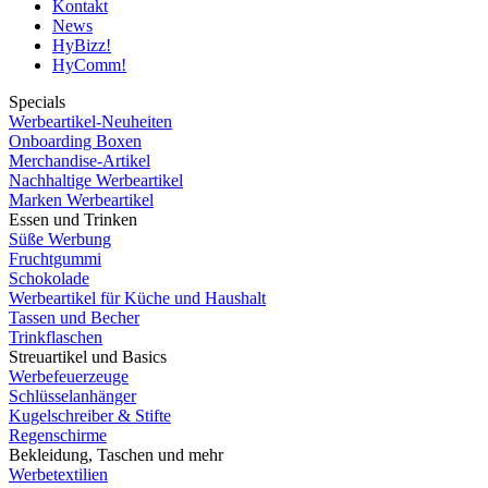
Kontakt
News
HyBizz!
HyComm!
Specials
Werbeartikel-Neuheiten
Onboarding Boxen
Merchandise-Artikel
Nachhaltige Werbeartikel
Marken Werbeartikel
Essen und Trinken
Süße Werbung
Fruchtgummi
Schokolade
Werbeartikel für Küche und Haushalt
Tassen und Becher
Trinkflaschen
Streuartikel und Basics
Werbefeuerzeuge
Schlüsselanhänger
Kugelschreiber & Stifte
Regenschirme
Bekleidung, Taschen und mehr
Werbetextilien