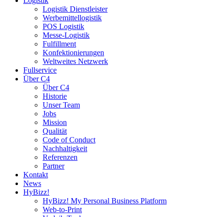
Logistik
Logistik Dienstleister
Werbemittellogistik
POS Logistik
Messe-Logistik
Fulfillment
Konfektionierungen
Weltweites Netzwerk
Fullservice
Über C4
Über C4
Historie
Unser Team
Jobs
Mission
Qualität
Code of Conduct
Nachhaltigkeit
Referenzen
Partner
Kontakt
News
HyBizz!
HyBizz! My Personal Business Platform
Web-to-Print