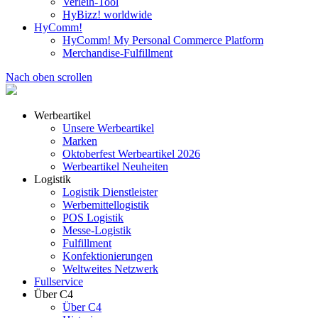
Verleih-Tool
HyBizz! worldwide
HyComm!
HyComm! My Personal Commerce Platform
Merchandise-Fulfillment
Nach oben scrollen
Werbeartikel
Unsere Werbeartikel
Marken
Oktoberfest Werbeartikel 2026
Werbeartikel Neuheiten
Logistik
Logistik Dienstleister
Werbemittellogistik
POS Logistik
Messe-Logistik
Fulfillment
Konfektionierungen
Weltweites Netzwerk
Fullservice
Über C4
Über C4