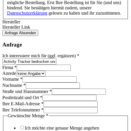
mögliche Bestellung. Erst Ihre Bestellung ist für Sie (und uns)
bindend. Sie bestätigen hiermit zudem, unsere
Datenschutzerklärung
gelesen zu haben und ihr zuzustimmen.
Hersteller
Hersteller Link
Anfrage Absenden
Anfrage
Ich interessiere mich für (ggf. ergänzen)
*
Firma
*
Anrede
Vorname
*
Nachname
*
Straße und Hausnummer
*
Postleitzahl und Ort
*
Ihre E-Mail-Adresse
*
Ihre Telefonnummer
*
Gewünschte Menge
*
Ich möchte eine genaue Menge angeben