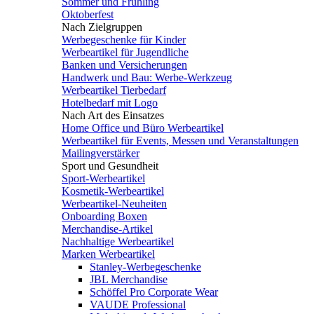
Sommer und Frühling
Oktoberfest
Nach Zielgruppen
Werbegeschenke für Kinder
Werbeartikel für Jugendliche
Banken und Versicherungen
Handwerk und Bau: Werbe-Werkzeug
Werbeartikel Tierbedarf
Hotelbedarf mit Logo
Nach Art des Einsatzes
Home Office und Büro Werbeartikel
Werbeartikel für Events, Messen und Veranstaltungen
Mailingverstärker
Sport und Gesundheit
Sport-Werbeartikel
Kosmetik-Werbeartikel
Werbeartikel-Neuheiten
Onboarding Boxen
Merchandise-Artikel
Nachhaltige Werbeartikel
Marken Werbeartikel
Stanley-Werbegeschenke
JBL Merchandise
Schöffel Pro Corporate Wear
VAUDE Professional