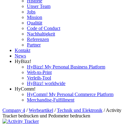
Historie
Unser Team
Jobs
Mission
Qualität
Code of Conduct
Nachhaltigkeit
Referenzen
Partner
Kontakt
News
HyBizz!
HyBizz! My Personal Business Platform
Web-to-Print
Verleih-Tool
HyBizz! worldwide
HyComm!
HyComm! My Personal Commerce Platform
Merchandise-Fulfillment
Company 4
/
Werbeartikel
/
Technik und Elektronik
/
Activity
Tracker bedrucken und Pedometer bedrucken