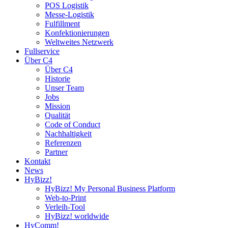
POS Logistik
Messe-Logistik
Fulfillment
Konfektionierungen
Weltweites Netzwerk
Fullservice
Über C4
Über C4
Historie
Unser Team
Jobs
Mission
Qualität
Code of Conduct
Nachhaltigkeit
Referenzen
Partner
Kontakt
News
HyBizz!
HyBizz! My Personal Business Platform
Web-to-Print
Verleih-Tool
HyBizz! worldwide
HyComm!