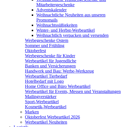
Mitarbeitergeschenke
Adventskalender
Weihnachtliche Neuheiten aus unseren
Promomails
Weihnachtssüßigkeiten
Winter- und Herbst-Werbeartikel
Weihnachtlich verpacken und versenden
Werbegeschenke Ostern
Sommer und Frühling
Oktoberfest
Werbegeschenke für Kinder
Werbeartikel für Jugendliche
Banken und Versicherungen
Handwerk und Bau: Werbe-Werkzeug
Werbeartikel Tierbedarf
Hotelbedarf mit Logo
Home Office und Büro Werbeartikel
Werbeartikel für Events, Messen und Veranstaltungen
Mailingverstärker
Sport-Werbeartikel
Kosmetik-Werbeartikel
Marken
Oktoberfest Werbeartikel 2026
Werbeartikel Neuheiten