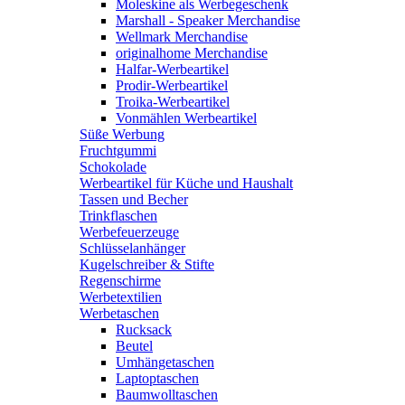
Moleskine als Werbegeschenk
Marshall - Speaker Merchandise
Wellmark Merchandise
originalhome Merchandise
Halfar-Werbeartikel
Prodir-Werbeartikel
Troika-Werbeartikel
Vonmählen Werbeartikel
Süße Werbung
Fruchtgummi
Schokolade
Werbeartikel für Küche und Haushalt
Tassen und Becher
Trinkflaschen
Werbefeuerzeuge
Schlüsselanhänger
Kugelschreiber & Stifte
Regenschirme
Werbetextilien
Werbetaschen
Rucksack
Beutel
Umhängetaschen
Laptoptaschen
Baumwolltaschen