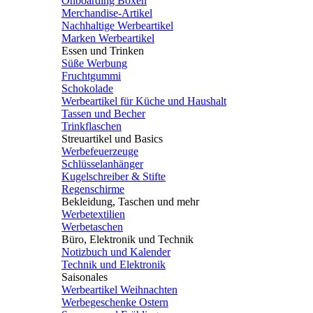
Onboarding Boxen
Merchandise-Artikel
Nachhaltige Werbeartikel
Marken Werbeartikel
Essen und Trinken
Süße Werbung
Fruchtgummi
Schokolade
Werbeartikel für Küche und Haushalt
Tassen und Becher
Trinkflaschen
Streuartikel und Basics
Werbefeuerzeuge
Schlüsselanhänger
Kugelschreiber & Stifte
Regenschirme
Bekleidung, Taschen und mehr
Werbetextilien
Werbetaschen
Büro, Elektronik und Technik
Notizbuch und Kalender
Technik und Elektronik
Saisonales
Werbeartikel Weihnachten
Werbegeschenke Ostern