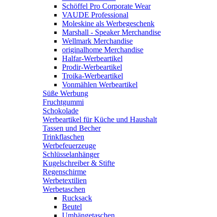
Schöffel Pro Corporate Wear
VAUDE Professional
Moleskine als Werbegeschenk
Marshall - Speaker Merchandise
Wellmark Merchandise
originalhome Merchandise
Halfar-Werbeartikel
Prodir-Werbeartikel
Troika-Werbeartikel
Vonmählen Werbeartikel
Süße Werbung
Fruchtgummi
Schokolade
Werbeartikel für Küche und Haushalt
Tassen und Becher
Trinkflaschen
Werbefeuerzeuge
Schlüsselanhänger
Kugelschreiber & Stifte
Regenschirme
Werbetextilien
Werbetaschen
Rucksack
Beutel
Umhängetaschen