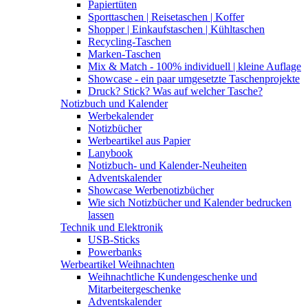
Papiertüten
Sporttaschen | Reisetaschen | Koffer
Shopper | Einkaufstaschen | Kühltaschen
Recycling-Taschen
Marken-Taschen
Mix & Match - 100% individuell | kleine Auflage
Showcase - ein paar umgesetzte Taschenprojekte
Druck? Stick? Was auf welcher Tasche?
Notizbuch und Kalender
Werbekalender
Notizbücher
Werbeartikel aus Papier
Lanybook
Notizbuch- und Kalender-Neuheiten
Adventskalender
Showcase Werbenotizbücher
Wie sich Notizbücher und Kalender bedrucken
lassen
Technik und Elektronik
USB-Sticks
Powerbanks
Werbeartikel Weihnachten
Weihnachtliche Kundengeschenke und
Mitarbeitergeschenke
Adventskalender