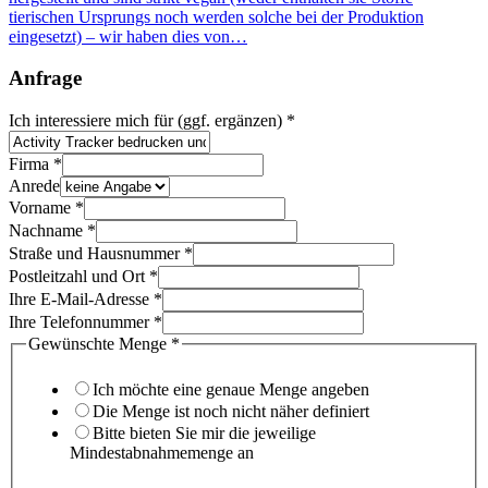
tierischen Ursprungs noch werden solche bei der Produktion
eingesetzt) – wir haben dies von…
Anfrage
Ich interessiere mich für (ggf. ergänzen)
*
Firma
*
Anrede
Vorname
*
Nachname
*
E-
Straße und Hausnummer
*
Mail-
Postleitzahl und Ort
*
Adresse
Ihre E-Mail-Adresse
*
für
Ihre Telefonnummer
*
sagen,
Gewünschte Menge
*
Ich möchte eine genaue Menge angeben
Die Menge ist noch nicht näher definiert
Bitte bieten Sie mir die jeweilige
Mindestabnahmemenge an