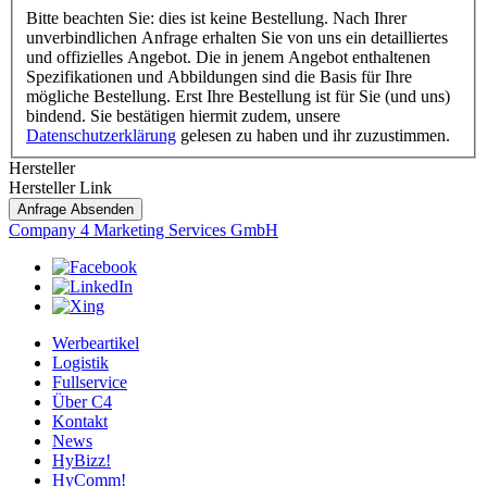
Bitte beachten Sie: dies ist keine Bestellung. Nach Ihrer
unverbindlichen Anfrage erhalten Sie von uns ein detailliertes
und offizielles Angebot. Die in jenem Angebot enthaltenen
Spezifikationen und Abbildungen sind die Basis für Ihre
mögliche Bestellung. Erst Ihre Bestellung ist für Sie (und uns)
bindend. Sie bestätigen hiermit zudem, unsere
Datenschutzerklärung
gelesen zu haben und ihr zuzustimmen.
Hersteller
Postleitzahl
Hersteller Link
weiter
Anfrage Absenden
Veredelungswünsche
Company 4 Marketing Services GmbH
Werbeartikel
Logistik
Fullservice
Über C4
Kontakt
News
HyBizz!
HyComm!