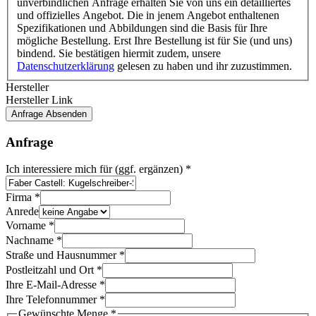
unverbindlichen Anfrage erhalten Sie von uns ein detailliertes
und offizielles Angebot. Die in jenem Angebot enthaltenen
Spezifikationen und Abbildungen sind die Basis für Ihre
mögliche Bestellung. Erst Ihre Bestellung ist für Sie (und uns)
bindend. Sie bestätigen hiermit zudem, unsere
Datenschutzerklärung
gelesen zu haben und ihr zuzustimmen.
Hersteller
Hersteller Link
Anfrage Absenden
Anfrage
Ich interessiere mich für (ggf. ergänzen)
*
Firma
*
E-
Anrede
Mail-
Vorname
*
Adresse
Nachname
*
Veredelung
Straße und Hausnummer
*
Kontakt
Postleitzahl und Ort
*
Ihre E-Mail-Adresse
*
Ihre Telefonnummer
*
Gewünschte Menge
*