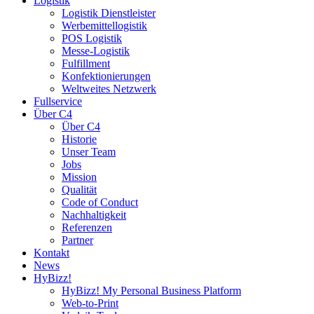
Logistik
Logistik Dienstleister
Werbemittellogistik
POS Logistik
Messe-Logistik
Fulfillment
Konfektionierungen
Weltweites Netzwerk
Fullservice
Über C4
Über C4
Historie
Unser Team
Jobs
Mission
Qualität
Code of Conduct
Nachhaltigkeit
Referenzen
Partner
Kontakt
News
HyBizz!
HyBizz! My Personal Business Platform
Web-to-Print