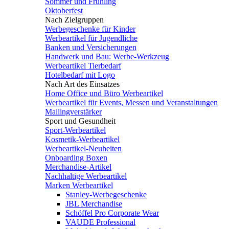
Sommer und Frühling
Oktoberfest
Nach Zielgruppen
Werbegeschenke für Kinder
Werbeartikel für Jugendliche
Banken und Versicherungen
Handwerk und Bau: Werbe-Werkzeug
Werbeartikel Tierbedarf
Hotelbedarf mit Logo
Nach Art des Einsatzes
Home Office und Büro Werbeartikel
Werbeartikel für Events, Messen und Veranstaltungen
Mailingverstärker
Sport und Gesundheit
Sport-Werbeartikel
Kosmetik-Werbeartikel
Werbeartikel-Neuheiten
Onboarding Boxen
Merchandise-Artikel
Nachhaltige Werbeartikel
Marken Werbeartikel
Stanley-Werbegeschenke
JBL Merchandise
Schöffel Pro Corporate Wear
VAUDE Professional