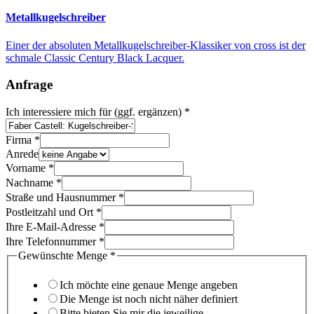
Metallkugelschreiber
Einer der absoluten Metallkugelschreiber-Klassiker von cross ist der
schmale Classic Century Black Lacquer.
Anfrage
(ggf.
Ich interessiere mich für (ggf. ergänzen)
*
für
Straße
Firma
*
Anrede
Vorname
*
Nachname
*
Straße und Hausnummer
*
Postleitzahl und Ort
*
Ihre E-Mail-Adresse
*
Ihre Telefonnummer
*
Gewünschte Menge
*
Ich möchte eine genaue Menge angeben
Die Menge ist noch nicht näher definiert
Bitte bieten Sie mir die jeweilige