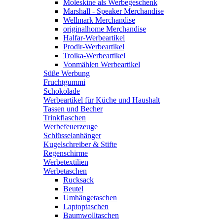
Moleskine als Werbegeschenk
Marshall - Speaker Merchandise
Wellmark Merchandise
originalhome Merchandise
Halfar-Werbeartikel
Prodir-Werbeartikel
Troika-Werbeartikel
Vonmählen Werbeartikel
Süße Werbung
Fruchtgummi
Schokolade
Werbeartikel für Küche und Haushalt
Tassen und Becher
Trinkflaschen
Werbefeuerzeuge
Schlüsselanhänger
Kugelschreiber & Stifte
Regenschirme
Werbetextilien
Werbetaschen
Rucksack
Beutel
Umhängetaschen
Laptoptaschen
Baumwolltaschen