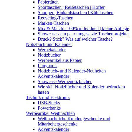
Papiertüten
Sporttaschen | Reisetaschen | Koffer
Shopper | Einkaufstaschen | Kühltaschen
Recycling-Taschen
Marken-Taschen
Mix & Match - 100% individuell | kleine Auflage
Showcase - ein paar umgesetzte Taschenprojekte
Druck? Stick? Was auf welcher Tasche?
Notizbuch und Kalender
Werbekalender
Notizbücher
Werbeartikel aus Papier
Lanybook
Notizbuch- und Kalender-Neuheiten
Adventskalender
Showcase Werbenotizbücher
Wie sich Notizbücher und Kalender bedrucken
lassen
Technik und Elektronik
USB-Sticks
Powerbanks
Werbeartikel Weihnachten
Weihnachtliche Kundengeschenke und
Mitarbeitergeschenke
Adventskalender