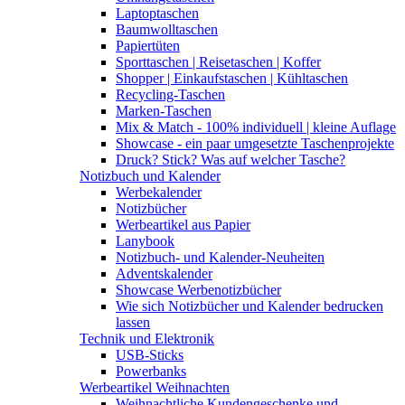
Laptoptaschen
Baumwolltaschen
Papiertüten
Sporttaschen | Reisetaschen | Koffer
Shopper | Einkaufstaschen | Kühltaschen
Recycling-Taschen
Marken-Taschen
Mix & Match - 100% individuell | kleine Auflage
Showcase - ein paar umgesetzte Taschenprojekte
Druck? Stick? Was auf welcher Tasche?
Notizbuch und Kalender
Werbekalender
Notizbücher
Werbeartikel aus Papier
Lanybook
Notizbuch- und Kalender-Neuheiten
Adventskalender
Showcase Werbenotizbücher
Wie sich Notizbücher und Kalender bedrucken
lassen
Technik und Elektronik
USB-Sticks
Powerbanks
Werbeartikel Weihnachten
Weihnachtliche Kundengeschenke und