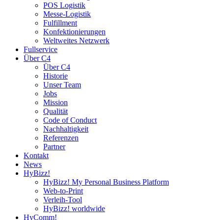
POS Logistik
Messe-Logistik
Fulfillment
Konfektionierungen
Weltweites Netzwerk
Fullservice
Über C4
Über C4
Historie
Unser Team
Jobs
Mission
Qualität
Code of Conduct
Nachhaltigkeit
Referenzen
Partner
Kontakt
News
HyBizz!
HyBizz! My Personal Business Platform
Web-to-Print
Verleih-Tool
HyBizz! worldwide
HyComm!