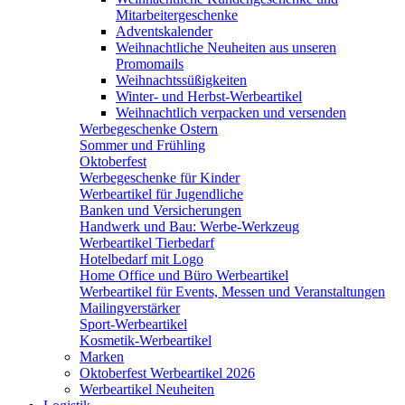
Mitarbeitergeschenke
Adventskalender
Weihnachtliche Neuheiten aus unseren
Promomails
Weihnachtssüßigkeiten
Winter- und Herbst-Werbeartikel
Weihnachtlich verpacken und versenden
Werbegeschenke Ostern
Sommer und Frühling
Oktoberfest
Werbegeschenke für Kinder
Werbeartikel für Jugendliche
Banken und Versicherungen
Handwerk und Bau: Werbe-Werkzeug
Werbeartikel Tierbedarf
Hotelbedarf mit Logo
Home Office und Büro Werbeartikel
Werbeartikel für Events, Messen und Veranstaltungen
Mailingverstärker
Sport-Werbeartikel
Kosmetik-Werbeartikel
Marken
Oktoberfest Werbeartikel 2026
Werbeartikel Neuheiten