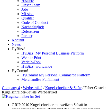
Historie
Unser Team
Jobs
Mission
Qualität
Code of Conduct
Nachhaltigkeit
Referenzen
Partner
Kontakt
News
HyBizz!
HyBizz! My Personal Business Platform
Web-to-Print
Verleih-Tool
HyBizz! worldwide
HyComm!
HyComm! My Personal Commerce Platform
Merchandise-Fulfillment
Company 4
/
Werbeartikel
/
Kugelschreiber & Stifte
/
Faber Castell:
Kugelschreiber-Set als Werbeartikel
GRIP 2010 Kugelschreiber mit weißem Schaft in