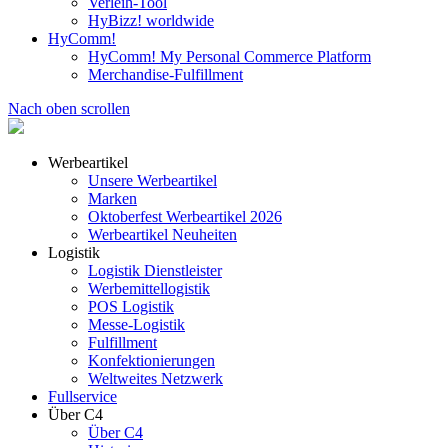
Verleih-Tool
HyBizz! worldwide
HyComm!
HyComm! My Personal Commerce Platform
Merchandise-Fulfillment
Nach oben scrollen
Werbeartikel
Unsere Werbeartikel
Marken
Oktoberfest Werbeartikel 2026
Werbeartikel Neuheiten
Logistik
Logistik Dienstleister
Werbemittellogistik
POS Logistik
Messe-Logistik
Fulfillment
Konfektionierungen
Weltweites Netzwerk
Fullservice
Über C4
Über C4