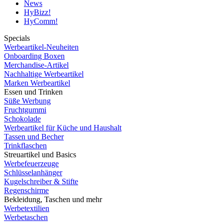
News
HyBizz!
HyComm!
Specials
Werbeartikel-Neuheiten
Onboarding Boxen
Merchandise-Artikel
Nachhaltige Werbeartikel
Marken Werbeartikel
Essen und Trinken
Süße Werbung
Fruchtgummi
Schokolade
Werbeartikel für Küche und Haushalt
Tassen und Becher
Trinkflaschen
Streuartikel und Basics
Werbefeuerzeuge
Schlüsselanhänger
Kugelschreiber & Stifte
Regenschirme
Bekleidung, Taschen und mehr
Werbetextilien
Werbetaschen