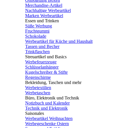
Onboarding Boxen
Merchandise-Artikel
Nachhaltige Werbeartikel
Marken Werbeartikel
Essen und Trinken
Süße Werbung
Fruchtgummi
Schokolade
Werbeartikel für Küche und Haushalt
Tassen und Becher
Trinkflaschen
Streuartikel und Basics
Werbefeuerzeuge
Schlüsselanhänger
Kugelschreiber & Stifte
Regenschirme
Bekleidung, Taschen und mehr
Werbetextilien
Werbetaschen
Büro, Elektronik und Technik
Notizbuch und Kalender
Technik und Elektronik
Saisonales
Werbeartikel Weihnachten
Werbegeschenke Ostern