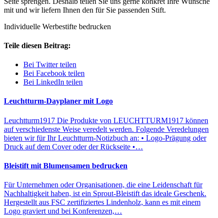
Seite sprengen. Deshalb teilen Sie uns gerne konkret Ihre Wünsche
mit und wir liefern Ihnen den für Sie passenden Stift.
Individuelle Werbestifte bedrucken
Teile diesen Beitrag:
Bei Twitter teilen
Bei Facebook teilen
Bei LinkedIn teilen
Leuchtturm-Dayplaner mit Logo
Leuchtturm1917 Die Produkte von LEUCHTTURM1917 können
auf verschiedenste Weise veredelt werden. Folgende Veredelungen
bieten wir für Ihr Leuchtturm-Notizbuch an: • Logo-Prägung oder
Druck auf dem Cover oder der Rückseite •…
Bleistift mit Blumensamen bedrucken
Für Unternehmen oder Organisationen, die eine Leidenschaft für
Nachhaltigkeit haben, ist ein Sprout-Bleistift das ideale Geschenk.
Hergestellt aus FSC zertifiziertes Lindenholz, kann es mit einem
Logo graviert und bei Konferenzen,…