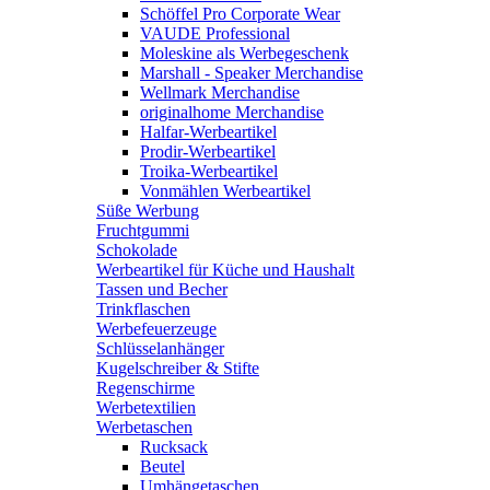
Schöffel Pro Corporate Wear
VAUDE Professional
Moleskine als Werbegeschenk
Marshall - Speaker Merchandise
Wellmark Merchandise
originalhome Merchandise
Halfar-Werbeartikel
Prodir-Werbeartikel
Troika-Werbeartikel
Vonmählen Werbeartikel
Süße Werbung
Fruchtgummi
Schokolade
Werbeartikel für Küche und Haushalt
Tassen und Becher
Trinkflaschen
Werbefeuerzeuge
Schlüsselanhänger
Kugelschreiber & Stifte
Regenschirme
Werbetextilien
Werbetaschen
Rucksack
Beutel
Umhängetaschen