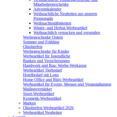
Mitarbeitergeschenke
Adventskalender
Weihnachtliche Neuheiten aus unseren
Promomails
Weihnachtssüßigkeiten
Winter- und Herbst-Werbeartikel
Weihnachtlich verpacken und versenden
Werbegeschenke Ostern
Sommer und Frühling
Oktoberfest
Werbegeschenke für Kinder
Werbeartikel für Jugendliche
Banken und Versicherungen
Handwerk und Bau: Werbe-Werkzeug
Werbeartikel Tierbedarf
Hotelbedarf mit Logo
Home Office und Büro Werbeartikel
Werbeartikel für Events, Messen und Veranstaltungen
Mailingverstärker
Sport-Werbeartikel
Kosmetik-Werbeartikel
Marken
Oktoberfest Werbeartikel 2026
Werbeartikel Neuheiten