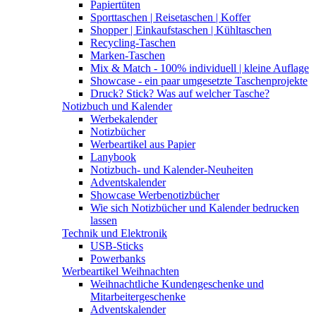
Papiertüten
Sporttaschen | Reisetaschen | Koffer
Shopper | Einkaufstaschen | Kühltaschen
Recycling-Taschen
Marken-Taschen
Mix & Match - 100% individuell | kleine Auflage
Showcase - ein paar umgesetzte Taschenprojekte
Druck? Stick? Was auf welcher Tasche?
Notizbuch und Kalender
Werbekalender
Notizbücher
Werbeartikel aus Papier
Lanybook
Notizbuch- und Kalender-Neuheiten
Adventskalender
Showcase Werbenotizbücher
Wie sich Notizbücher und Kalender bedrucken
lassen
Technik und Elektronik
USB-Sticks
Powerbanks
Werbeartikel Weihnachten
Weihnachtliche Kundengeschenke und
Mitarbeitergeschenke
Adventskalender