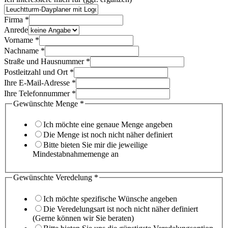
Firma
*
Anrede
Vorname
*
Nachname
*
Straße und Hausnummer
*
Postleitzahl und Ort
*
Ihre E-Mail-Adresse
*
Ihre Telefonnummer
*
Gewünschte Menge
*
Ich möchte eine genaue Menge angeben
Die Menge ist noch nicht näher definiert
Bitte bieten Sie mir die jeweilige
Mindestabnahmemenge an
Gewünschte Veredelung
*
Ich möchte spezifische Wünsche angeben
Die Veredelungsart ist noch nicht näher definiert
(Gerne können wir Sie beraten)