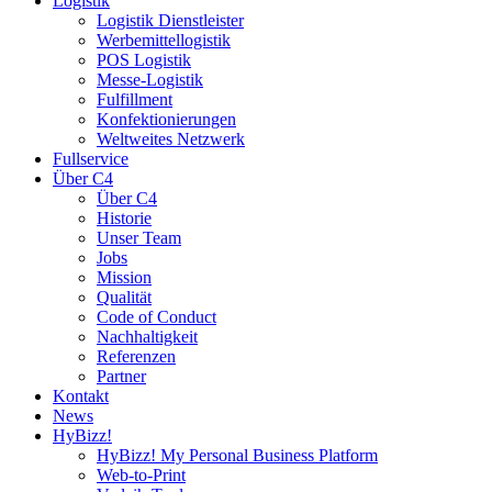
Logistik
Logistik Dienstleister
Werbemittellogistik
POS Logistik
Messe-Logistik
Fulfillment
Konfektionierungen
Weltweites Netzwerk
Fullservice
Über C4
Über C4
Historie
Unser Team
Jobs
Mission
Qualität
Code of Conduct
Nachhaltigkeit
Referenzen
Partner
Kontakt
News
HyBizz!
HyBizz! My Personal Business Platform
Web-to-Print