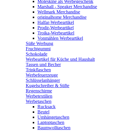
Moleskine als Werbegeschenk
Marshall - Speaker Merchandise
Wellmark Merchandise
originalhome Merchandise
Halfar-Werbeartikel
Prodir-Werbeartikel
Troika-Werbeartikel
Vonmählen Werbeartikel
Süße Werbung
Fruchtgummi
Schokolade
Werbeartikel für Küche und Haushalt
Tassen und Becher
Trinkflaschen
Werbefeuerzeuge
Schlüsselanhänger
Kugelschreiber & Stifte
Regenschirme
Werbetextilien
Werbetaschen
Rucksack
Beutel
Umhängetaschen
Laptoptaschen
Baumwolltaschen