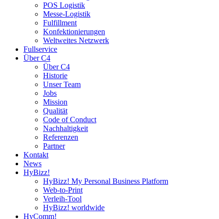
POS Logistik
Messe-Logistik
Fulfillment
Konfektionierungen
Weltweites Netzwerk
Fullservice
Über C4
Über C4
Historie
Unser Team
Jobs
Mission
Qualität
Code of Conduct
Nachhaltigkeit
Referenzen
Partner
Kontakt
News
HyBizz!
HyBizz! My Personal Business Platform
Web-to-Print
Verleih-Tool
HyBizz! worldwide
HyComm!