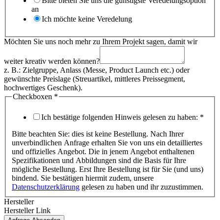
Bitte bieten Sie uns die günstigste Veredelungsoption
an
Ich möchte keine Veredelung
Möchten Sie uns noch mehr zu Ihrem Projekt sagen, damit wir
weiter kreativ werden können?
z. B.: Zielgruppe, Anlass (Messe, Product Launch etc.) oder
gewünschte Preislage (Streuartikel, mittleres Preissegment,
hochwertiges Geschenk).
Checkboxen
*
Ich bestätige folgenden Hinweis gelesen zu haben:
*
Bitte beachten Sie: dies ist keine Bestellung. Nach Ihrer
unverbindlichen Anfrage erhalten Sie von uns ein detailliertes
und offizielles Angebot. Die in jenem Angebot enthaltenen
Spezifikationen und Abbildungen sind die Basis für Ihre
mögliche Bestellung. Erst Ihre Bestellung ist für Sie (und uns)
bindend. Sie bestätigen hiermit zudem, unsere
Datenschutzerklärung
gelesen zu haben und ihr zuzustimmen.
Hersteller
Vorname
Hersteller Link
kreativ