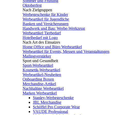
Sommer und Frühling
Oktoberfest
Nach Zielgruppen
Werbegeschenke für Kinder
Werbeartikel für Jugendliche
Banken und Versicherungen
Handwerk und Bau: Werbe-Werkzeug
Werbeartikel Tierbedarf
Hotelbedarf mit Logo
Nach Art des Einsatzes
Home Office und Büro Werbeartikel
Werbeartikel für Events, Messen und Veranstaltungen
Mailingverstärker
Sport und Gesundheit
Sport-Werbeartikel
Kosmetik-Werbeartikel
Werbeartikel-Neuheiten
Onboarding Boxen
Merchandise-Artikel
Nachhaltige Werbeartikel
Marken Werbeartikel
Stanley-Werbegeschenke
JBL Merchandise
Schöffel Pro Corporate Wear
VAUDE Professional