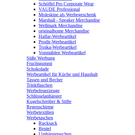
Schöffel Pro Corporate Wear
VAUDE Professional
Moleskine als Werbegeschenk
Marshall - Speaker Merchandise
Wellmark Merchandise
originalhome Merchandise
Halfar-Werbeartikel
Prodir-Werbeartikel
Troika-Werbeartikel
Vonmählen Werbeartikel
Süße Werbung
Fruchtgummi
Schokolade
Werbeartikel für Küche und Haushalt
Tassen und Becher
Trinkflaschen
Werbefeuerzeuge
Schlüsselanhänger
Kugelschreiber & Stifte
Regenschirme
Werbetextilien
Werbetaschen
Rucksack
Beutel
Umhängetaschen