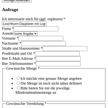
Anfrage Absenden
Ihrem
Anfrage
Ich interessiere mich für (ggf. ergänzen)
*
Firma
*
Anrede
Vorname
*
Nachname
*
Straße und Hausnummer
*
Postleitzahl und Ort
*
Ihre E-Mail-Adresse
*
Ihre Telefonnummer
*
Vorname
Gewünschte Menge
*
Genaue
und
Ich möchte eine genaue Menge angeben
Die Menge ist noch nicht näher definiert
Bitte bieten Sie mir die jeweilige
Mindestabnahmemenge an
Gewünschte Veredelung
*