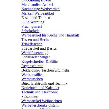
Onboarding Boxen
Merchandise-Artikel
Nachhaltige Werbeartikel
Marken Werbeartikel
Essen und Trinken
Süße Werbung
Fruchtgummi
Schokolade
Werbeartikel für Küche und Haushalt
Tassen und Becher
Trinkflaschen
Streuartikel und Basics
Werbefeuerzeuge
Schlüsselanhänger
Kugelschreiber & Stifte
Regenschirme
Bekleidung, Taschen und mehr
Werbetextilien
Werbetaschen
Büro, Elektronik und Technik
Notizbuch und Kalender
Technik und Elektronik
Saisonales
Werbeartikel Weihnachten
Werbegeschenke Ostern