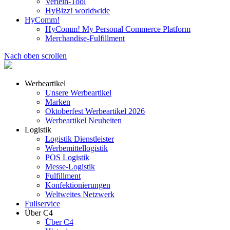
Verleih-Tool
HyBizz! worldwide
HyComm!
HyComm! My Personal Commerce Platform
Merchandise-Fulfillment
Nach oben scrollen
Werbeartikel
Unsere Werbeartikel
Marken
Oktoberfest Werbeartikel 2026
Werbeartikel Neuheiten
Logistik
Logistik Dienstleister
Werbemittellogistik
POS Logistik
Messe-Logistik
Fulfillment
Konfektionierungen
Weltweites Netzwerk
Fullservice
Über C4
Über C4