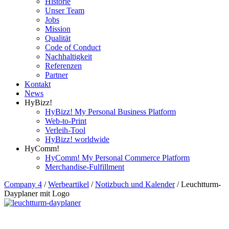
Historie
Unser Team
Jobs
Mission
Qualität
Code of Conduct
Nachhaltigkeit
Referenzen
Partner
Kontakt
News
HyBizz!
HyBizz! My Personal Business Platform
Web-to-Print
Verleih-Tool
HyBizz! worldwide
HyComm!
HyComm! My Personal Commerce Platform
Merchandise-Fulfillment
Company 4
/
Werbeartikel
/
Notizbuch und Kalender
/
Leuchtturm-
Dayplaner mit Logo