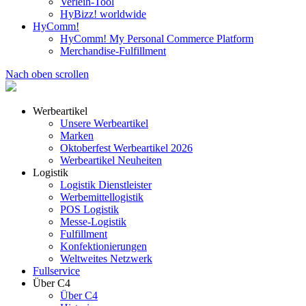
Verleih-Tool
HyBizz! worldwide
HyComm!
HyComm! My Personal Commerce Platform
Merchandise-Fulfillment
Nach oben scrollen
Werbeartikel
Unsere Werbeartikel
Marken
Oktoberfest Werbeartikel 2026
Werbeartikel Neuheiten
Logistik
Logistik Dienstleister
Werbemittellogistik
POS Logistik
Messe-Logistik
Fulfillment
Konfektionierungen
Weltweites Netzwerk
Fullservice
Über C4
Über C4