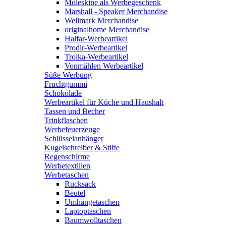
Moleskine als Werbegeschenk
Marshall - Speaker Merchandise
Wellmark Merchandise
originalhome Merchandise
Halfar-Werbeartikel
Prodir-Werbeartikel
Troika-Werbeartikel
Vonmählen Werbeartikel
Süße Werbung
Fruchtgummi
Schokolade
Werbeartikel für Küche und Haushalt
Tassen und Becher
Trinkflaschen
Werbefeuerzeuge
Schlüsselanhänger
Kugelschreiber & Stifte
Regenschirme
Werbetextilien
Werbetaschen
Rucksack
Beutel
Umhängetaschen
Laptoptaschen
Baumwolltaschen