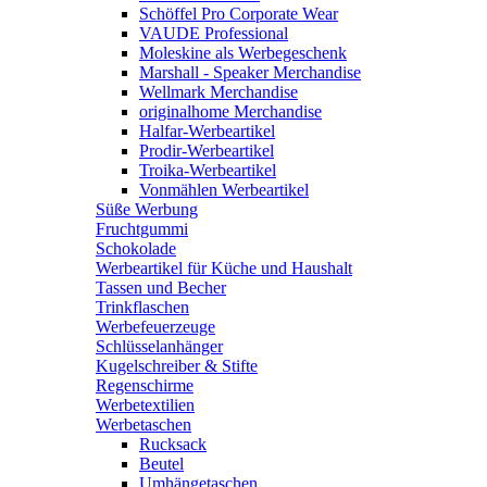
Schöffel Pro Corporate Wear
VAUDE Professional
Moleskine als Werbegeschenk
Marshall - Speaker Merchandise
Wellmark Merchandise
originalhome Merchandise
Halfar-Werbeartikel
Prodir-Werbeartikel
Troika-Werbeartikel
Vonmählen Werbeartikel
Süße Werbung
Fruchtgummi
Schokolade
Werbeartikel für Küche und Haushalt
Tassen und Becher
Trinkflaschen
Werbefeuerzeuge
Schlüsselanhänger
Kugelschreiber & Stifte
Regenschirme
Werbetextilien
Werbetaschen
Rucksack
Beutel
Umhängetaschen