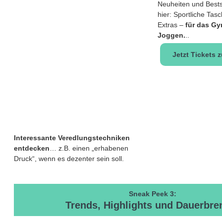
Neuheiten und Bests
hier: Sportliche Tas
Extras –
für das G
Joggen.
..
Jetzt Tickets 
Interessante Veredlungstechniken
entdecken
… z.B. einen „erhabenen
Druck“, wenn es dezenter sein soll.
Sneak Peek 3:
Trends, Highlights und Dauerbre