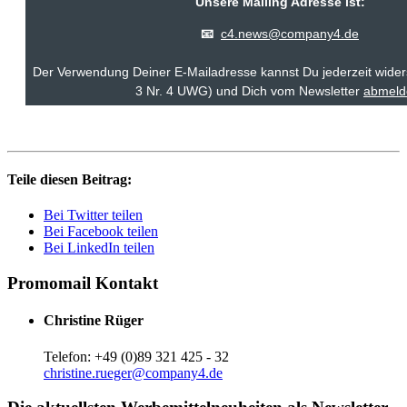
Unsere Mailing Adresse ist:
📧
c4.news@company4.de
Der Verwendung Deiner E-Mailadresse kannst Du jederzeit wider
3 Nr. 4 UWG) und Dich vom Newsletter
a
bmeld
Teile diesen Beitrag:
Bei Twitter teilen
Bei Facebook teilen
Bei LinkedIn teilen
Promomail Kontakt
Christine Rüger
Telefon: +49 (0)89 321 425 - 32
christine.rueger@company4.de