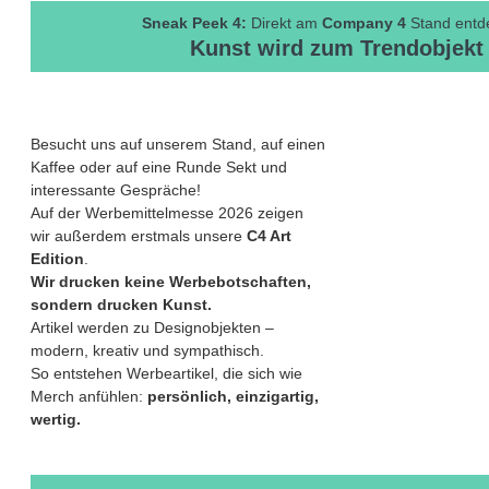
Sneak Peek 4:
Direkt am
Company 4
Stand entd
Kunst wird zum Trendobjekt
Besucht uns auf unserem Stand, auf einen
Kaffee oder auf eine Runde Sekt und
interessante Gespräche!
Auf der Werbemittelmesse 2026 zeigen
wir außerdem erstmals unsere
C4 Art
Edition
.
Wir drucken keine Werbebotschaften,
sondern drucken Kunst.
Artikel werden zu Designobjekten –
modern, kreativ und sympathisch.
So entstehen Werbeartikel, die sich wie
Merch anfühlen:
persönlich, einzigartig,
wertig.