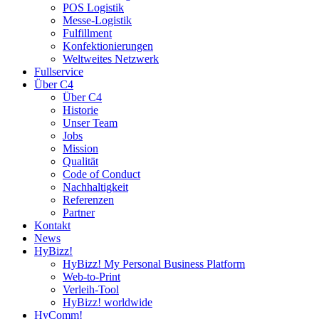
POS Logistik
Messe-Logistik
Fulfillment
Konfektionierungen
Weltweites Netzwerk
Fullservice
Über C4
Über C4
Historie
Unser Team
Jobs
Mission
Qualität
Code of Conduct
Nachhaltigkeit
Referenzen
Partner
Kontakt
News
HyBizz!
HyBizz! My Personal Business Platform
Web-to-Print
Verleih-Tool
HyBizz! worldwide
HyComm!