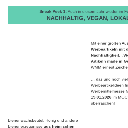
Sneak Peek 1:
Auch in diesem Jahr wieder im F
NACHHALTIG, VEGAN, LOKA
Mit einer großen Au
Werbeartikeln mit
Nachhaltigkeit, „W
Artikeln made in 
WMM erneut Zeiche
… das und noch viel
Werbeartikelideen fi
Werbemittelmesse 
15.01.2026
im MOC 
überraschen!
Bienenwachsbeutel, Honig und andere
Bienenerzeugnisse
aus heimischen