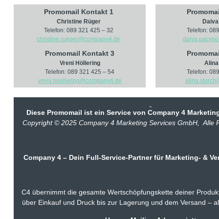
Promomail Kontakt 1
Promomai
Christine Rüger
Daiva
Telefon: 089 321 425 – 32
Telefon: 08
christine.rueger@company4.de
daiva.pacyn
Promomail Kontakt 3
Promomai
Vreni Höllering
Alina
Telefon: 089 321 425 – 54
Telefon: 08
vreni.hoellering@company4.de
alina.storc
Diese Promomail ist ein Service von Company 4 Marketin
Copyright © 2025 Company 4 Marketing Services GmbH, Alle R
Company 4 – Dein Full-Service-Partner für Marketing- & Ve
C4 übernimmt die gesamte Wertschöpfungskette deiner Produkt
über Einkauf und Druck bis zur Lagerung und dem Versand – al