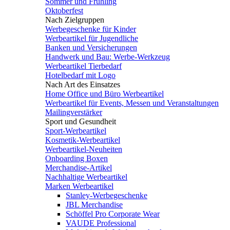
Sommer und Frühling
Oktoberfest
Nach Zielgruppen
Werbegeschenke für Kinder
Werbeartikel für Jugendliche
Banken und Versicherungen
Handwerk und Bau: Werbe-Werkzeug
Werbeartikel Tierbedarf
Hotelbedarf mit Logo
Nach Art des Einsatzes
Home Office und Büro Werbeartikel
Werbeartikel für Events, Messen und Veranstaltungen
Mailingverstärker
Sport und Gesundheit
Sport-Werbeartikel
Kosmetik-Werbeartikel
Werbeartikel-Neuheiten
Onboarding Boxen
Merchandise-Artikel
Nachhaltige Werbeartikel
Marken Werbeartikel
Stanley-Werbegeschenke
JBL Merchandise
Schöffel Pro Corporate Wear
VAUDE Professional