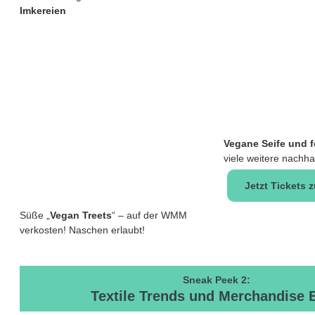
Imkereien
Vegane Seife und
viele weitere nachhal
Jetzt Tickets 
Süße „
Vegan Treets
“ – auf der WMM
verkosten! Naschen erlaubt!
Sneak Peek 2:
Textile Trends und Merchandise 