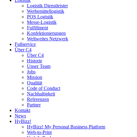
Logistik
Logistik Dienstleister
Werbemittellogistik
POS Logistik
Messe-Logistik
Fulfillment
Konfektionierungen
Weltweites Netzwerk
Fullservice
Über C4
Über C4
Historie
Unser Team
Jobs
Mission
Qualität
Code of Conduct
Nachhaltigkeit
Referenzen
Partner
Kontakt
News
HyBizz!
HyBizz! My Personal Business Platform
Web-to-Print