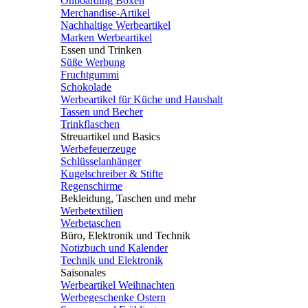
Onboarding Boxen
Merchandise-Artikel
Nachhaltige Werbeartikel
Marken Werbeartikel
Essen und Trinken
Süße Werbung
Fruchtgummi
Schokolade
Werbeartikel für Küche und Haushalt
Tassen und Becher
Trinkflaschen
Streuartikel und Basics
Werbefeuerzeuge
Schlüsselanhänger
Kugelschreiber & Stifte
Regenschirme
Bekleidung, Taschen und mehr
Werbetextilien
Werbetaschen
Büro, Elektronik und Technik
Notizbuch und Kalender
Technik und Elektronik
Saisonales
Werbeartikel Weihnachten
Werbegeschenke Ostern