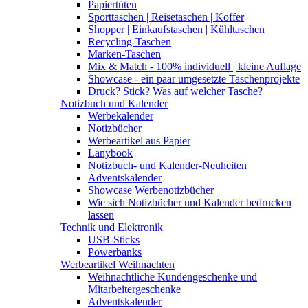
Papiertüten
Sporttaschen | Reisetaschen | Koffer
Shopper | Einkaufstaschen | Kühltaschen
Recycling-Taschen
Marken-Taschen
Mix & Match - 100% individuell | kleine Auflage
Showcase - ein paar umgesetzte Taschenprojekte
Druck? Stick? Was auf welcher Tasche?
Notizbuch und Kalender
Werbekalender
Notizbücher
Werbeartikel aus Papier
Lanybook
Notizbuch- und Kalender-Neuheiten
Adventskalender
Showcase Werbenotizbücher
Wie sich Notizbücher und Kalender bedrucken
lassen
Technik und Elektronik
USB-Sticks
Powerbanks
Werbeartikel Weihnachten
Weihnachtliche Kundengeschenke und
Mitarbeitergeschenke
Adventskalender