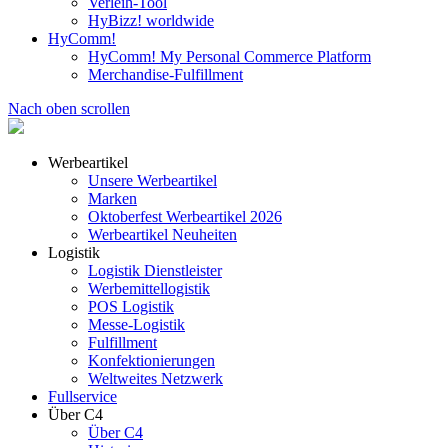
Verleih-Tool
HyBizz! worldwide
HyComm!
HyComm! My Personal Commerce Platform
Merchandise-Fulfillment
Nach oben scrollen
Werbeartikel
Unsere Werbeartikel
Marken
Oktoberfest Werbeartikel 2026
Werbeartikel Neuheiten
Logistik
Logistik Dienstleister
Werbemittellogistik
POS Logistik
Messe-Logistik
Fulfillment
Konfektionierungen
Weltweites Netzwerk
Fullservice
Über C4
Über C4