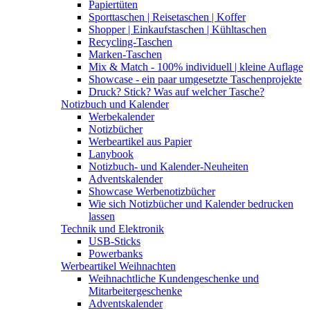
Papiertüten
Sporttaschen | Reisetaschen | Koffer
Shopper | Einkaufstaschen | Kühltaschen
Recycling-Taschen
Marken-Taschen
Mix & Match - 100% individuell | kleine Auflage
Showcase - ein paar umgesetzte Taschenprojekte
Druck? Stick? Was auf welcher Tasche?
Notizbuch und Kalender
Werbekalender
Notizbücher
Werbeartikel aus Papier
Lanybook
Notizbuch- und Kalender-Neuheiten
Adventskalender
Showcase Werbenotizbücher
Wie sich Notizbücher und Kalender bedrucken
lassen
Technik und Elektronik
USB-Sticks
Powerbanks
Werbeartikel Weihnachten
Weihnachtliche Kundengeschenke und
Mitarbeitergeschenke
Adventskalender