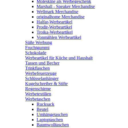
Moleskine als Werbegeschenk
Marshall - Speaker Merchandise
Wellmark Merchandise
originalhome Merchandise
Halfar-Werbeartikel
Prodir-Werbeartikel
Troika-Werbeartikel
Vonmählen Werbeartikel
Süße Werbung
Fruchtgummi
Schokolade
Werbeartikel für Küche und Haushalt
Tassen und Becher
Trinkflaschen
Werbefeuerzeuge
Schlüsselanhänger
Kugelschreiber & Stifte
Regenschirme
Werbetextilien
Werbetaschen
Rucksack
Beutel
Umhängetaschen
Laptoptaschen
Baumwolltaschen