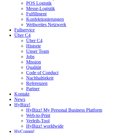
POS Logistik
Messe-Logistik
Fulfillment
Konfektionierungen
Weltweites Netzwerk
Fullservice
Über C4
Über C4
Historie
Unser Team
Jobs
Mission
Qualität
Code of Conduct
Nachhaltigkeit
Referenzen
Partner
Kontakt
News
HyBizz!
HyBizz! My Personal Business Platform
Web-to-Print
Verleih-Tool
HyBizz! worldwide
HyComm!