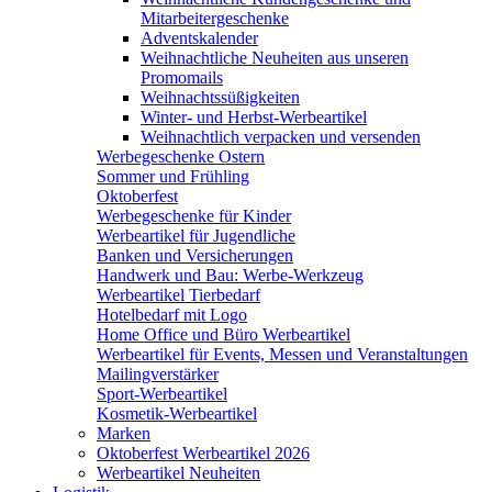
Mitarbeitergeschenke
Adventskalender
Weihnachtliche Neuheiten aus unseren
Promomails
Weihnachtssüßigkeiten
Winter- und Herbst-Werbeartikel
Weihnachtlich verpacken und versenden
Werbegeschenke Ostern
Sommer und Frühling
Oktoberfest
Werbegeschenke für Kinder
Werbeartikel für Jugendliche
Banken und Versicherungen
Handwerk und Bau: Werbe-Werkzeug
Werbeartikel Tierbedarf
Hotelbedarf mit Logo
Home Office und Büro Werbeartikel
Werbeartikel für Events, Messen und Veranstaltungen
Mailingverstärker
Sport-Werbeartikel
Kosmetik-Werbeartikel
Marken
Oktoberfest Werbeartikel 2026
Werbeartikel Neuheiten