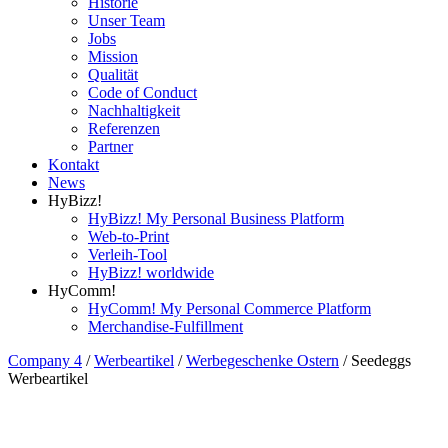
Historie
Unser Team
Jobs
Mission
Qualität
Code of Conduct
Nachhaltigkeit
Referenzen
Partner
Kontakt
News
HyBizz!
HyBizz! My Personal Business Platform
Web-to-Print
Verleih-Tool
HyBizz! worldwide
HyComm!
HyComm! My Personal Commerce Platform
Merchandise-Fulfillment
Company 4
/
Werbeartikel
/
Werbegeschenke Ostern
/
Seedeggs
Werbeartikel