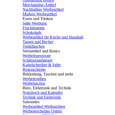
Onboarding Boxen
Merchandise-Artikel
Nachhaltige Werbeartikel
Marken Werbeartikel
Essen und Trinken
Süße Werbung
Fruchtgummi
Schokolade
Werbeartikel für Küche und Haushalt
Tassen und Becher
Trinkflaschen
Streuartikel und Basics
Werbefeuerzeuge
Schlüsselanhänger
Kugelschreiber & Stifte
Regenschirme
Bekleidung, Taschen und mehr
Werbetextilien
Werbetaschen
Büro, Elektronik und Technik
Notizbuch und Kalender
Technik und Elektronik
Saisonales
Werbeartikel Weihnachten
Werbegeschenke Ostern