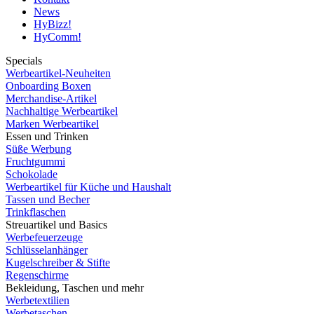
News
HyBizz!
HyComm!
Specials
Werbeartikel-Neuheiten
Onboarding Boxen
Merchandise-Artikel
Nachhaltige Werbeartikel
Marken Werbeartikel
Essen und Trinken
Süße Werbung
Fruchtgummi
Schokolade
Werbeartikel für Küche und Haushalt
Tassen und Becher
Trinkflaschen
Streuartikel und Basics
Werbefeuerzeuge
Schlüsselanhänger
Kugelschreiber & Stifte
Regenschirme
Bekleidung, Taschen und mehr
Werbetextilien
Werbetaschen