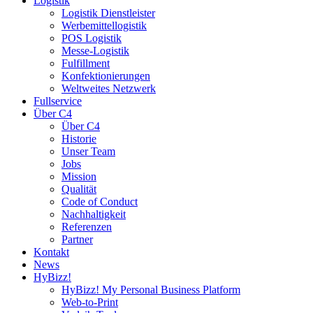
Logistik
Logistik Dienstleister
Werbemittellogistik
POS Logistik
Messe-Logistik
Fulfillment
Konfektionierungen
Weltweites Netzwerk
Fullservice
Über C4
Über C4
Historie
Unser Team
Jobs
Mission
Qualität
Code of Conduct
Nachhaltigkeit
Referenzen
Partner
Kontakt
News
HyBizz!
HyBizz! My Personal Business Platform
Web-to-Print