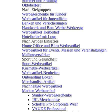
Sommer und Frühling
Oktoberfest
Nach Zielgruppen
Werbegeschenke für Kinder
Werbeartikel für Jugendliche
Banken und Versicherungen
Handwerk und Bau: Werbe-Werkzeug
Werbeartikel Tierbedarf
Hotelbedarf mit Logo
Nach Art des Einsatzes
Home Office und Büro Werbeartikel
Werbeartikel für Events, Messen und Veranstaltungen
Mailingverstärker
Sport und Gesundheit
Sport-Werbeartikel
Kosmetik-Werbeartikel
Werbeartikel-Neuheiten
Onboarding Boxen
Merchandise-Artikel
Nachhaltige Werbeartikel
Marken Werbeartikel
Stanley-Werbegeschenke
JBL Merchandise
Schöffel Pro Corporate Wear
VAUDE Professional