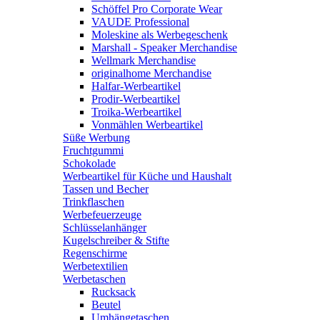
Schöffel Pro Corporate Wear
VAUDE Professional
Moleskine als Werbegeschenk
Marshall - Speaker Merchandise
Wellmark Merchandise
originalhome Merchandise
Halfar-Werbeartikel
Prodir-Werbeartikel
Troika-Werbeartikel
Vonmählen Werbeartikel
Süße Werbung
Fruchtgummi
Schokolade
Werbeartikel für Küche und Haushalt
Tassen und Becher
Trinkflaschen
Werbefeuerzeuge
Schlüsselanhänger
Kugelschreiber & Stifte
Regenschirme
Werbetextilien
Werbetaschen
Rucksack
Beutel
Umhängetaschen