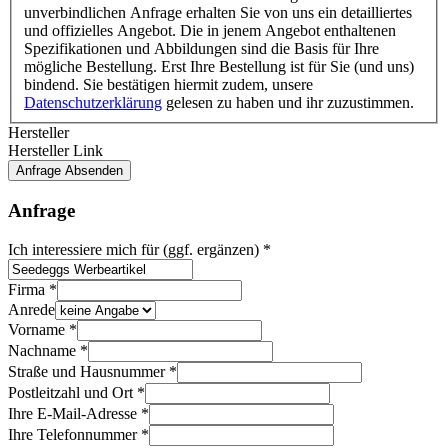
unverbindlichen Anfrage erhalten Sie von uns ein detailliertes
und offizielles Angebot. Die in jenem Angebot enthaltenen
Spezifikationen und Abbildungen sind die Basis für Ihre
mögliche Bestellung. Erst Ihre Bestellung ist für Sie (und uns)
bindend. Sie bestätigen hiermit zudem, unsere
Datenschutzerklärung
gelesen zu haben und ihr zuzustimmen.
Hersteller
Ihre
Hersteller Link
noch
Anfrage Absenden
Link
Anfrage
Ich interessiere mich für (ggf. ergänzen)
*
Firma
*
Anrede
Vorname
*
Nachname
*
Straße und Hausnummer
*
Postleitzahl und Ort
*
Ihre E-Mail-Adresse
*
Ihre Telefonnummer
*