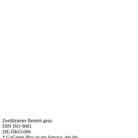
Zertifizierter Betrieb gem.
DIN ISO 9001
DE-ÖKO-006
* GoGreen Plus ist ein Service, der die