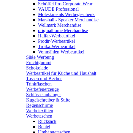
Schöffel Pro Corporate Wear
VAUDE Professional
Moleskine als Werbegeschenk
Marshall - Speaker Merchandise
Wellmark Merchandise
originalhome Merchandise
Halfar-Werbeartikel
Prodir-Werbeartikel
Troika-Werbeartikel
Vonmählen Werbeartikel
Süße Werbung
Fruchtgummi
Schokolade
Werbeartikel für Küche und Haushalt
Tassen und Becher
Trinkflaschen
Werbefeuerzeuge
Schlüsselanhänger
Kugelschreiber & Stifte
Regenschirme
Werbetextilien
Werbetaschen
Rucksack
Beutel
Umhängetaschen