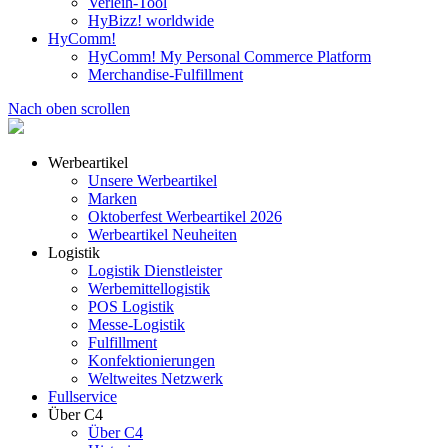
Verleih-Tool
HyBizz! worldwide
HyComm!
HyComm! My Personal Commerce Platform
Merchandise-Fulfillment
Nach oben scrollen
Werbeartikel
Unsere Werbeartikel
Marken
Oktoberfest Werbeartikel 2026
Werbeartikel Neuheiten
Logistik
Logistik Dienstleister
Werbemittellogistik
POS Logistik
Messe-Logistik
Fulfillment
Konfektionierungen
Weltweites Netzwerk
Fullservice
Über C4
Über C4