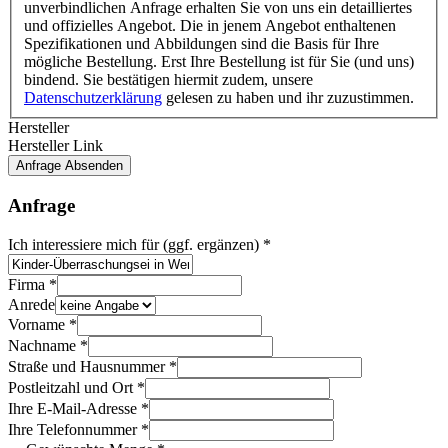
unverbindlichen Anfrage erhalten Sie von uns ein detailliertes
und offizielles Angebot. Die in jenem Angebot enthaltenen
Spezifikationen und Abbildungen sind die Basis für Ihre
mögliche Bestellung. Erst Ihre Bestellung ist für Sie (und uns)
bindend. Sie bestätigen hiermit zudem, unsere
Datenschutzerklärung
gelesen zu haben und ihr zuzustimmen.
Hersteller
Hersteller Link
Anfrage Absenden
Anfrage
Menge
Ich interessiere mich für (ggf. ergänzen)
*
Sie
Straße
Firma
*
Anrede
Vorname
*
Nachname
*
Straße und Hausnummer
*
Postleitzahl und Ort
*
Ihre E-Mail-Adresse
*
Ihre Telefonnummer
*