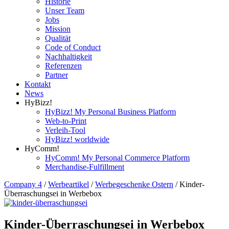
Historie
Unser Team
Jobs
Mission
Qualität
Code of Conduct
Nachhaltigkeit
Referenzen
Partner
Kontakt
News
HyBizz!
HyBizz! My Personal Business Platform
Web-to-Print
Verleih-Tool
HyBizz! worldwide
HyComm!
HyComm! My Personal Commerce Platform
Merchandise-Fulfillment
Company 4
/
Werbeartikel
/
Werbegeschenke Ostern
/
Kinder-
Überraschungsei in Werbebox
Kinder-Überraschungsei in Werbebox