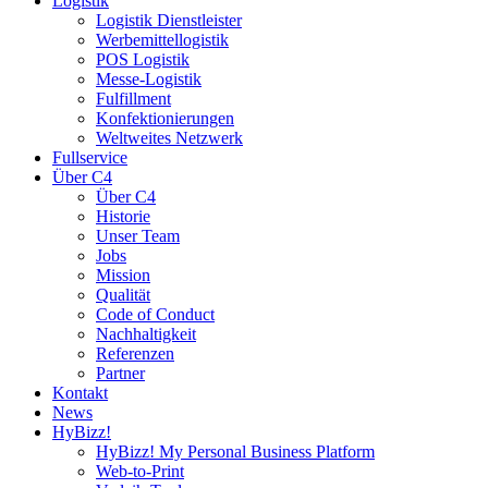
Logistik
Logistik Dienstleister
Werbemittellogistik
POS Logistik
Messe-Logistik
Fulfillment
Konfektionierungen
Weltweites Netzwerk
Fullservice
Über C4
Über C4
Historie
Unser Team
Jobs
Mission
Qualität
Code of Conduct
Nachhaltigkeit
Referenzen
Partner
Kontakt
News
HyBizz!
HyBizz! My Personal Business Platform
Web-to-Print