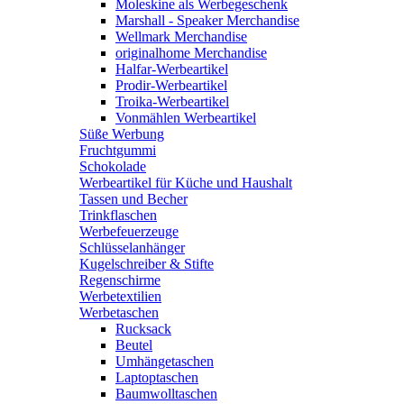
Moleskine als Werbegeschenk
Marshall - Speaker Merchandise
Wellmark Merchandise
originalhome Merchandise
Halfar-Werbeartikel
Prodir-Werbeartikel
Troika-Werbeartikel
Vonmählen Werbeartikel
Süße Werbung
Fruchtgummi
Schokolade
Werbeartikel für Küche und Haushalt
Tassen und Becher
Trinkflaschen
Werbefeuerzeuge
Schlüsselanhänger
Kugelschreiber & Stifte
Regenschirme
Werbetextilien
Werbetaschen
Rucksack
Beutel
Umhängetaschen
Laptoptaschen
Baumwolltaschen