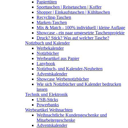
Papiertüten
Sporttaschen | Reisetaschen | Koffer
Shopper | Einkaufstaschen | Kühltaschen
Recycling-Taschen
Marken-Taschen
Mix & Match - 100% individuell | kleine Auflage
Showcase - ein paar umgesetzte Taschenprojekte
Druck? Stick? Was auf welcher Tasche?
Notizbuch und Kalender
Werbekalender
Notizbücher
Werbeartikel aus Papier
Lanybook
Notizbuch- und Kalender-Neuheiten
Adventskalender
Showcase Werbenotizbücher
Wie sich Notizbücher und Kalender bedrucken
lassen
Technik und Elektronik
USB-Sticks
Powerbanks
Werbeartikel Weihnachten
Weihnachtliche Kundengeschenke und
Mitarbeitergeschenke
Adventskalender