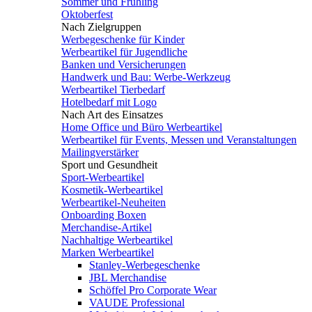
Sommer und Frühling
Oktoberfest
Nach Zielgruppen
Werbegeschenke für Kinder
Werbeartikel für Jugendliche
Banken und Versicherungen
Handwerk und Bau: Werbe-Werkzeug
Werbeartikel Tierbedarf
Hotelbedarf mit Logo
Nach Art des Einsatzes
Home Office und Büro Werbeartikel
Werbeartikel für Events, Messen und Veranstaltungen
Mailingverstärker
Sport und Gesundheit
Sport-Werbeartikel
Kosmetik-Werbeartikel
Werbeartikel-Neuheiten
Onboarding Boxen
Merchandise-Artikel
Nachhaltige Werbeartikel
Marken Werbeartikel
Stanley-Werbegeschenke
JBL Merchandise
Schöffel Pro Corporate Wear
VAUDE Professional