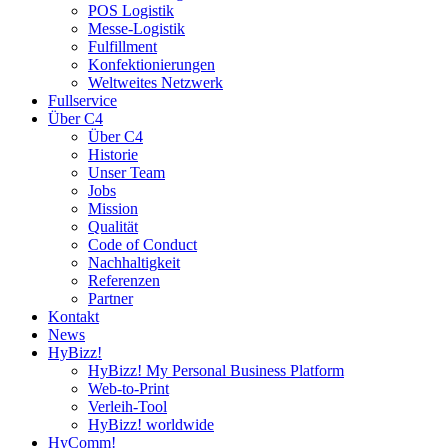
POS Logistik
Messe-Logistik
Fulfillment
Konfektionierungen
Weltweites Netzwerk
Fullservice
Über C4
Über C4
Historie
Unser Team
Jobs
Mission
Qualität
Code of Conduct
Nachhaltigkeit
Referenzen
Partner
Kontakt
News
HyBizz!
HyBizz! My Personal Business Platform
Web-to-Print
Verleih-Tool
HyBizz! worldwide
HyComm!