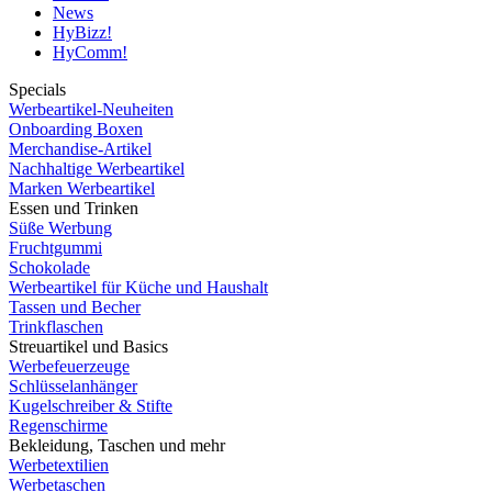
News
HyBizz!
HyComm!
Specials
Werbeartikel-Neuheiten
Onboarding Boxen
Merchandise-Artikel
Nachhaltige Werbeartikel
Marken Werbeartikel
Essen und Trinken
Süße Werbung
Fruchtgummi
Schokolade
Werbeartikel für Küche und Haushalt
Tassen und Becher
Trinkflaschen
Streuartikel und Basics
Werbefeuerzeuge
Schlüsselanhänger
Kugelschreiber & Stifte
Regenschirme
Bekleidung, Taschen und mehr
Werbetextilien
Werbetaschen