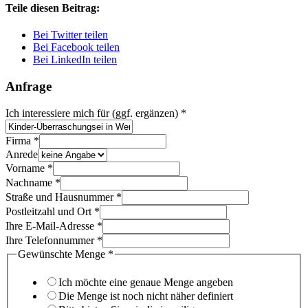
Teile diesen Beitrag:
Bei Twitter teilen
Bei Facebook teilen
Bei LinkedIn teilen
Anfrage
Ich interessiere mich für (ggf. ergänzen)
*
Name
Firma
*
Firma
Anrede
Artikelseite
Vorname
*
Nachname
*
Straße und Hausnummer
*
Postleitzahl und Ort
*
Ihre E-Mail-Adresse
*
Ihre Telefonnummer
*
Gewünschte Menge
*
Ich möchte eine genaue Menge angeben
Die Menge ist noch nicht näher definiert