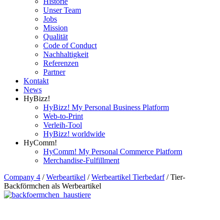
Historie
Unser Team
Jobs
Mission
Qualität
Code of Conduct
Nachhaltigkeit
Referenzen
Partner
Kontakt
News
HyBizz!
HyBizz! My Personal Business Platform
Web-to-Print
Verleih-Tool
HyBizz! worldwide
HyComm!
HyComm! My Personal Commerce Platform
Merchandise-Fulfillment
Company 4
/
Werbeartikel
/
Werbeartikel Tierbedarf
/
Tier-
Backförmchen als Werbeartikel