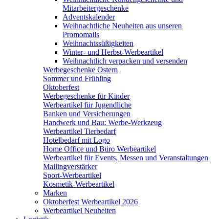
Mitarbeitergeschenke
Adventskalender
Weihnachtliche Neuheiten aus unseren
Promomails
Weihnachtssüßigkeiten
Winter- und Herbst-Werbeartikel
Weihnachtlich verpacken und versenden
Werbegeschenke Ostern
Sommer und Frühling
Oktoberfest
Werbegeschenke für Kinder
Werbeartikel für Jugendliche
Banken und Versicherungen
Handwerk und Bau: Werbe-Werkzeug
Werbeartikel Tierbedarf
Hotelbedarf mit Logo
Home Office und Büro Werbeartikel
Werbeartikel für Events, Messen und Veranstaltungen
Mailingverstärker
Sport-Werbeartikel
Kosmetik-Werbeartikel
Marken
Oktoberfest Werbeartikel 2026
Werbeartikel Neuheiten