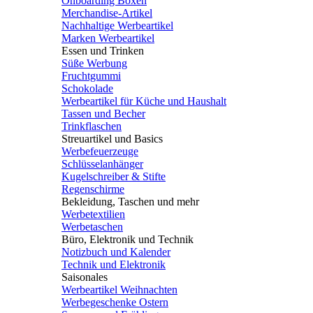
Onboarding Boxen
Merchandise-Artikel
Nachhaltige Werbeartikel
Marken Werbeartikel
Essen und Trinken
Süße Werbung
Fruchtgummi
Schokolade
Werbeartikel für Küche und Haushalt
Tassen und Becher
Trinkflaschen
Streuartikel und Basics
Werbefeuerzeuge
Schlüsselanhänger
Kugelschreiber & Stifte
Regenschirme
Bekleidung, Taschen und mehr
Werbetextilien
Werbetaschen
Büro, Elektronik und Technik
Notizbuch und Kalender
Technik und Elektronik
Saisonales
Werbeartikel Weihnachten
Werbegeschenke Ostern