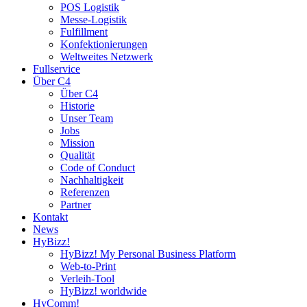
POS Logistik
Messe-Logistik
Fulfillment
Konfektionierungen
Weltweites Netzwerk
Fullservice
Über C4
Über C4
Historie
Unser Team
Jobs
Mission
Qualität
Code of Conduct
Nachhaltigkeit
Referenzen
Partner
Kontakt
News
HyBizz!
HyBizz! My Personal Business Platform
Web-to-Print
Verleih-Tool
HyBizz! worldwide
HyComm!