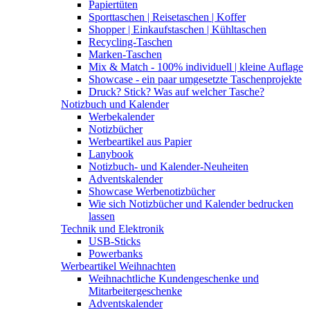
Papiertüten
Sporttaschen | Reisetaschen | Koffer
Shopper | Einkaufstaschen | Kühltaschen
Recycling-Taschen
Marken-Taschen
Mix & Match - 100% individuell | kleine Auflage
Showcase - ein paar umgesetzte Taschenprojekte
Druck? Stick? Was auf welcher Tasche?
Notizbuch und Kalender
Werbekalender
Notizbücher
Werbeartikel aus Papier
Lanybook
Notizbuch- und Kalender-Neuheiten
Adventskalender
Showcase Werbenotizbücher
Wie sich Notizbücher und Kalender bedrucken
lassen
Technik und Elektronik
USB-Sticks
Powerbanks
Werbeartikel Weihnachten
Weihnachtliche Kundengeschenke und
Mitarbeitergeschenke
Adventskalender