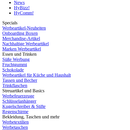
News
HyBizz!
HyComm!
Specials
Werbeartikel-Neuheiten
Onboarding Boxen
Merchandise-Artikel
Nachhaltige Werbeartikel
Marken Werbeartikel
Essen und Trinken
Süße Werbung
Fruchtgummi
Schokolade
Werbeartikel für Küche und Haushalt
Tassen und Becher
Trinkflaschen
Streuartikel und Basics
Werbefeuerzeuge
Schlüsselanhänger
Kugelschreiber & Stifte
Regenschirme
Bekleidung, Taschen und mehr
Werbetextilien
Werbetaschen