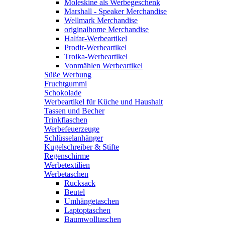
Moleskine als Werbegeschenk
Marshall - Speaker Merchandise
Wellmark Merchandise
originalhome Merchandise
Halfar-Werbeartikel
Prodir-Werbeartikel
Troika-Werbeartikel
Vonmählen Werbeartikel
Süße Werbung
Fruchtgummi
Schokolade
Werbeartikel für Küche und Haushalt
Tassen und Becher
Trinkflaschen
Werbefeuerzeuge
Schlüsselanhänger
Kugelschreiber & Stifte
Regenschirme
Werbetextilien
Werbetaschen
Rucksack
Beutel
Umhängetaschen
Laptoptaschen
Baumwolltaschen