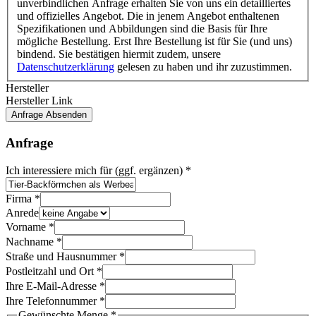
unverbindlichen Anfrage erhalten Sie von uns ein detailliertes
und offizielles Angebot. Die in jenem Angebot enthaltenen
Spezifikationen und Abbildungen sind die Basis für Ihre
mögliche Bestellung. Erst Ihre Bestellung ist für Sie (und uns)
bindend. Sie bestätigen hiermit zudem, unsere
Datenschutzerklärung
gelesen zu haben und ihr zuzustimmen.
Hersteller
Hersteller Link
Anfrage Absenden
Anfrage
Ich interessiere mich für (ggf. ergänzen)
*
Firma
*
Anrede
Vorname
*
Nachname
*
Straße und Hausnummer
*
Postleitzahl und Ort
*
Ihre E-Mail-Adresse
*
Ihre Telefonnummer
*
Gewünschte Menge
*