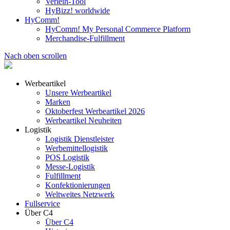
Verleih-Tool
HyBizz! worldwide
HyComm!
HyComm! My Personal Commerce Platform
Merchandise-Fulfillment
Nach oben scrollen
Werbeartikel
Unsere Werbeartikel
Marken
Oktoberfest Werbeartikel 2026
Werbeartikel Neuheiten
Logistik
Logistik Dienstleister
Werbemittellogistik
POS Logistik
Messe-Logistik
Fulfillment
Konfektionierungen
Weltweites Netzwerk
Fullservice
Über C4
Über C4