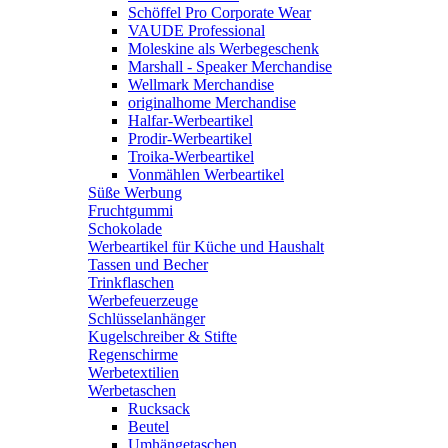
Schöffel Pro Corporate Wear
VAUDE Professional
Moleskine als Werbegeschenk
Marshall - Speaker Merchandise
Wellmark Merchandise
originalhome Merchandise
Halfar-Werbeartikel
Prodir-Werbeartikel
Troika-Werbeartikel
Vonmählen Werbeartikel
Süße Werbung
Fruchtgummi
Schokolade
Werbeartikel für Küche und Haushalt
Tassen und Becher
Trinkflaschen
Werbefeuerzeuge
Schlüsselanhänger
Kugelschreiber & Stifte
Regenschirme
Werbetextilien
Werbetaschen
Rucksack
Beutel
Umhängetaschen