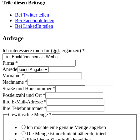
Teile diesen Beitrag:
Bei Twitter teilen
Bei Facebook teilen
Bei LinkedIn teilen
Anfrage
Ich interessiere mich für (ggf. ergänzen)
*
Firma
*
Anrede
Vorname
*
Nachname
*
Straße und Hausnummer
*
Postleitzahl und Ort
*
Ihre E-Mail-Adresse
*
Ihre Telefonnummer
*
Gewünschte Menge
*
Ich möchte eine genaue Menge angeben
Die Menge ist noch nicht näher definiert
Bitte bieten Sie mir die jeweilige