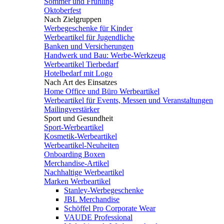
Sommer und Frühling
Oktoberfest
Nach Zielgruppen
Werbegeschenke für Kinder
Werbeartikel für Jugendliche
Banken und Versicherungen
Handwerk und Bau: Werbe-Werkzeug
Werbeartikel Tierbedarf
Hotelbedarf mit Logo
Nach Art des Einsatzes
Home Office und Büro Werbeartikel
Werbeartikel für Events, Messen und Veranstaltungen
Mailingverstärker
Sport und Gesundheit
Sport-Werbeartikel
Kosmetik-Werbeartikel
Werbeartikel-Neuheiten
Onboarding Boxen
Merchandise-Artikel
Nachhaltige Werbeartikel
Marken Werbeartikel
Stanley-Werbegeschenke
JBL Merchandise
Schöffel Pro Corporate Wear
VAUDE Professional