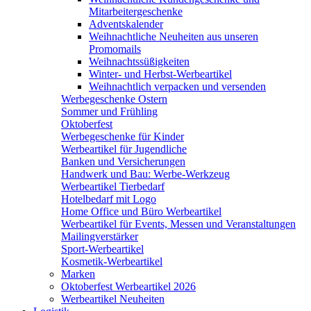
Mitarbeitergeschenke
Adventskalender
Weihnachtliche Neuheiten aus unseren
Promomails
Weihnachtssüßigkeiten
Winter- und Herbst-Werbeartikel
Weihnachtlich verpacken und versenden
Werbegeschenke Ostern
Sommer und Frühling
Oktoberfest
Werbegeschenke für Kinder
Werbeartikel für Jugendliche
Banken und Versicherungen
Handwerk und Bau: Werbe-Werkzeug
Werbeartikel Tierbedarf
Hotelbedarf mit Logo
Home Office und Büro Werbeartikel
Werbeartikel für Events, Messen und Veranstaltungen
Mailingverstärker
Sport-Werbeartikel
Kosmetik-Werbeartikel
Marken
Oktoberfest Werbeartikel 2026
Werbeartikel Neuheiten