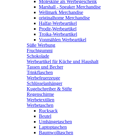
Moleskine als Werbegeschenk
Marshall - Speaker Merchandise
Wellmark Merchandise
originalhome Merchandise
Halfar-Werbeartikel
Prodir-Werbeartikel
Troika-Werbeartikel
Vonmählen Werbeartikel
Süße Werbung
Fruchtgummi
Schokolade
Werbeartikel für Küche und Haushalt
Tassen und Becher
Trinkflaschen
Werbefeuerzeuge
Schlüsselanhänger
Kugelschreiber & Stifte
Regenschirme
Werbetextilien
Werbetaschen
Rucksack
Beutel
Umhängetaschen
Laptoptaschen
Baumwolltaschen