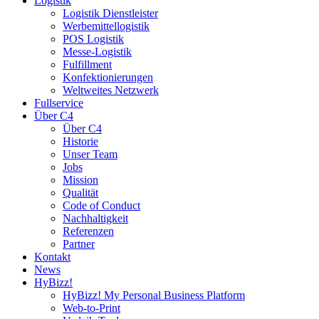
Logistik
Logistik Dienstleister
Werbemittellogistik
POS Logistik
Messe-Logistik
Fulfillment
Konfektionierungen
Weltweites Netzwerk
Fullservice
Über C4
Über C4
Historie
Unser Team
Jobs
Mission
Qualität
Code of Conduct
Nachhaltigkeit
Referenzen
Partner
Kontakt
News
HyBizz!
HyBizz! My Personal Business Platform
Web-to-Print