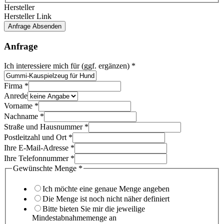
Hersteller
Hersteller Link
Anfrage Absenden
Anfrage
Ich interessiere mich für (ggf. ergänzen)
*
Firma
Firma
*
sagen,
Anrede
ergänzen)
Vorname
*
Nachname
*
Straße und Hausnummer
*
Postleitzahl und Ort
*
Ihre E-Mail-Adresse
*
Ihre Telefonnummer
*
Gewünschte Menge
*
Ich möchte eine genaue Menge angeben
Die Menge ist noch nicht näher definiert
Bitte bieten Sie mir die jeweilige
Mindestabnahmemenge an