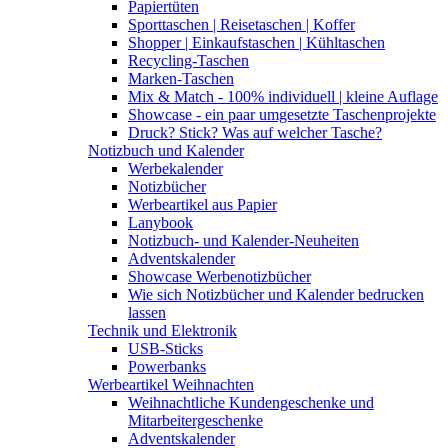
Papiertüten
Sporttaschen | Reisetaschen | Koffer
Shopper | Einkaufstaschen | Kühltaschen
Recycling-Taschen
Marken-Taschen
Mix & Match - 100% individuell | kleine Auflage
Showcase - ein paar umgesetzte Taschenprojekte
Druck? Stick? Was auf welcher Tasche?
Notizbuch und Kalender
Werbekalender
Notizbücher
Werbeartikel aus Papier
Lanybook
Notizbuch- und Kalender-Neuheiten
Adventskalender
Showcase Werbenotizbücher
Wie sich Notizbücher und Kalender bedrucken
lassen
Technik und Elektronik
USB-Sticks
Powerbanks
Werbeartikel Weihnachten
Weihnachtliche Kundengeschenke und
Mitarbeitergeschenke
Adventskalender