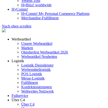
Verleih-Tool
HyBizz! worldwide
HyComm!
HyComm! My Personal Commerce Platform
Merchandise-Fulfillment
Nach oben scrollen
Werbeartikel
Unsere Werbeartikel
Marken
Oktoberfest Werbeartikel 2026
Werbeartikel Neuheiten
Logistik
Logistik Dienstleister
Werbemittellogistik
POS Logistik
Messe-Logistik
Fulfillment
Konfektionierungen
Weltweites Netzwerk
Fullservice
Über C4
Über C4