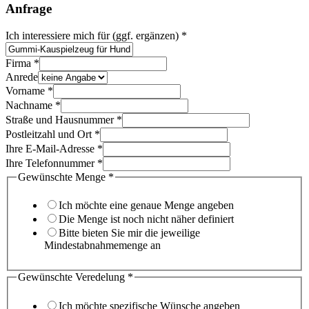
Anfrage
Ich interessiere mich für (ggf. ergänzen)
*
Firma
*
Anrede
Vorname
*
Nachname
*
Straße und Hausnummer
*
Postleitzahl und Ort
*
Ihre E-Mail-Adresse
*
Ihre Telefonnummer
*
Gewünschte Menge
*
Ich möchte eine genaue Menge angeben
Die Menge ist noch nicht näher definiert
Bitte bieten Sie mir die jeweilige
Mindestabnahmemenge an
Gewünschte Veredelung
*
Ich möchte spezifische Wünsche angeben