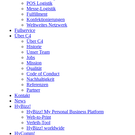
POS Logistik
Messe-Logistik
Fulfillment
Konfektionierungen
Weltweites Netzwerk
Fullservice
Über C4
Über C4
Historie
Unser Team
Jobs
Mission
Qualität
Code of Conduct
Nachhaltigkeit
Referenzen
Partner
Kontakt
News
HyBizz!
HyBizz! My Personal Business Platform
Web-to-Print
Verleih-Tool
HyBizz! worldwide
HyComm!