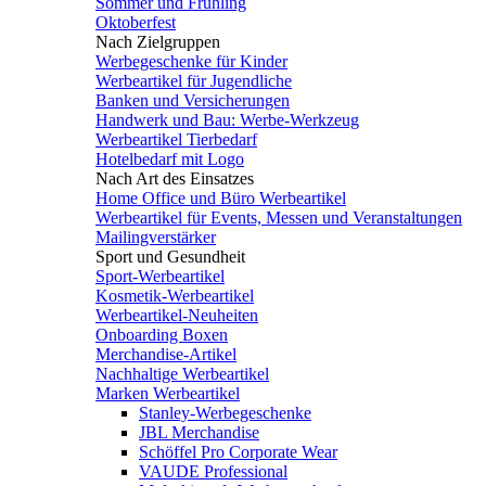
Sommer und Frühling
Oktoberfest
Nach Zielgruppen
Werbegeschenke für Kinder
Werbeartikel für Jugendliche
Banken und Versicherungen
Handwerk und Bau: Werbe-Werkzeug
Werbeartikel Tierbedarf
Hotelbedarf mit Logo
Nach Art des Einsatzes
Home Office und Büro Werbeartikel
Werbeartikel für Events, Messen und Veranstaltungen
Mailingverstärker
Sport und Gesundheit
Sport-Werbeartikel
Kosmetik-Werbeartikel
Werbeartikel-Neuheiten
Onboarding Boxen
Merchandise-Artikel
Nachhaltige Werbeartikel
Marken Werbeartikel
Stanley-Werbegeschenke
JBL Merchandise
Schöffel Pro Corporate Wear
VAUDE Professional