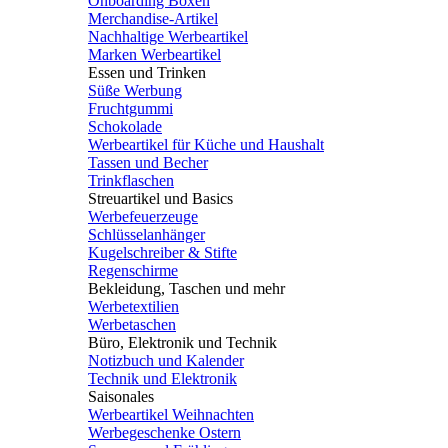
Onboarding Boxen
Merchandise-Artikel
Nachhaltige Werbeartikel
Marken Werbeartikel
Essen und Trinken
Süße Werbung
Fruchtgummi
Schokolade
Werbeartikel für Küche und Haushalt
Tassen und Becher
Trinkflaschen
Streuartikel und Basics
Werbefeuerzeuge
Schlüsselanhänger
Kugelschreiber & Stifte
Regenschirme
Bekleidung, Taschen und mehr
Werbetextilien
Werbetaschen
Büro, Elektronik und Technik
Notizbuch und Kalender
Technik und Elektronik
Saisonales
Werbeartikel Weihnachten
Werbegeschenke Ostern