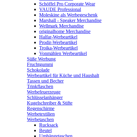
Schöffel Pro Corporate Wear
VAUDE Professional
Moleskine als Werbegeschenk
Marshall - Speaker Merchandise
Wellmark Merchandise
originalhome Merchandise
Halfar-Werbeartikel
Prodir-Werbeartikel
Troika-Werbeartikel
Vonmählen Werbeartikel
Süße Werbung
Fruchtgummi
Schokolade
Werbeartikel für Küche und Haushalt
Tassen und Becher
Trinkflaschen
Werbefeuerzeuge
Schlüsselanhänger
Kugelschreiber & Stifte
Regenschirme
Werbetextilien
Werbetaschen
Rucksack
Beutel
Umhängetaschen