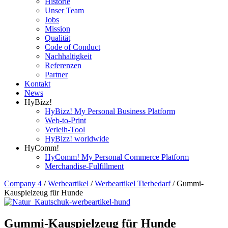
Historie
Unser Team
Jobs
Mission
Qualität
Code of Conduct
Nachhaltigkeit
Referenzen
Partner
Kontakt
News
HyBizz!
HyBizz! My Personal Business Platform
Web-to-Print
Verleih-Tool
HyBizz! worldwide
HyComm!
HyComm! My Personal Commerce Platform
Merchandise-Fulfillment
Company 4
/
Werbeartikel
/
Werbeartikel Tierbedarf
/
Gummi-
Kauspielzeug für Hunde
Gummi-Kauspielzeug für Hunde