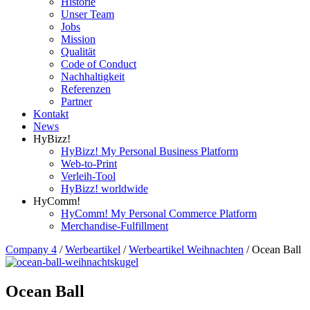
Historie
Unser Team
Jobs
Mission
Qualität
Code of Conduct
Nachhaltigkeit
Referenzen
Partner
Kontakt
News
HyBizz!
HyBizz! My Personal Business Platform
Web-to-Print
Verleih-Tool
HyBizz! worldwide
HyComm!
HyComm! My Personal Commerce Platform
Merchandise-Fulfillment
Company 4
/
Werbeartikel
/
Werbeartikel Weihnachten
/
Ocean Ball
Ocean Ball