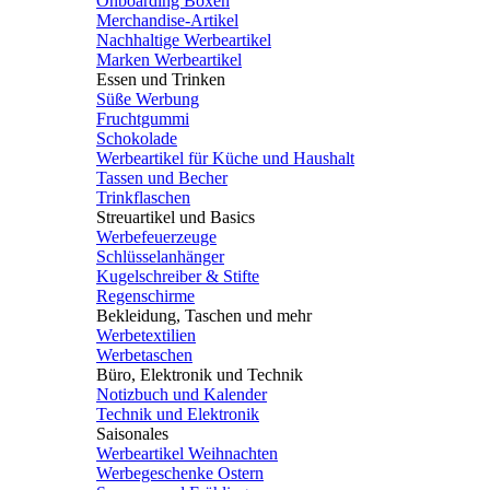
Onboarding Boxen
Merchandise-Artikel
Nachhaltige Werbeartikel
Marken Werbeartikel
Essen und Trinken
Süße Werbung
Fruchtgummi
Schokolade
Werbeartikel für Küche und Haushalt
Tassen und Becher
Trinkflaschen
Streuartikel und Basics
Werbefeuerzeuge
Schlüsselanhänger
Kugelschreiber & Stifte
Regenschirme
Bekleidung, Taschen und mehr
Werbetextilien
Werbetaschen
Büro, Elektronik und Technik
Notizbuch und Kalender
Technik und Elektronik
Saisonales
Werbeartikel Weihnachten
Werbegeschenke Ostern