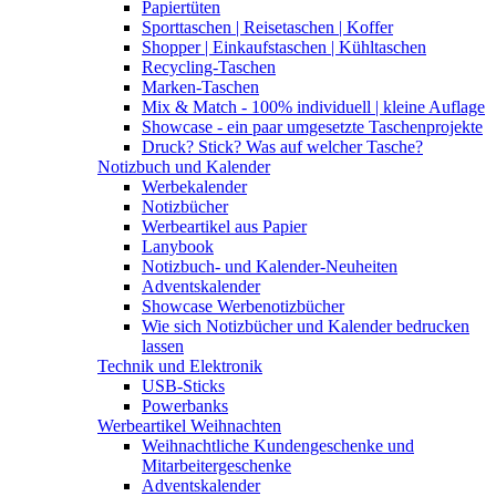
Papiertüten
Sporttaschen | Reisetaschen | Koffer
Shopper | Einkaufstaschen | Kühltaschen
Recycling-Taschen
Marken-Taschen
Mix & Match - 100% individuell | kleine Auflage
Showcase - ein paar umgesetzte Taschenprojekte
Druck? Stick? Was auf welcher Tasche?
Notizbuch und Kalender
Werbekalender
Notizbücher
Werbeartikel aus Papier
Lanybook
Notizbuch- und Kalender-Neuheiten
Adventskalender
Showcase Werbenotizbücher
Wie sich Notizbücher und Kalender bedrucken
lassen
Technik und Elektronik
USB-Sticks
Powerbanks
Werbeartikel Weihnachten
Weihnachtliche Kundengeschenke und
Mitarbeitergeschenke
Adventskalender