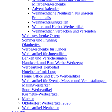
Mitarbeitergeschenke
Adventskalender
Weihnachtliche Neuheiten aus unseren
Promomails
Weihnachtssüßigkeiten
Winter- und Herbst-Werbeartikel
Weihnachtlich verpacken und versenden
Werbegeschenke Ostern
Sommer und Frühling
Oktoberfest
Werbegeschenke für Kinder
Werbeartikel für Jugendliche
Banken und Versicherungen
Handwerk und Bau: Werbe-Werkzeug
Werbeartikel Tierbedarf
Hotelbedarf mit Logo
Home Office und Büro Werbeartikel
Werbeartikel für Events, Messen und Veranstaltungen
Mailingverstärker
Sport-Werbeartikel
Kosmetik-Werbeartikel
Marken
Oktoberfest Werbeartikel 2026
Werbeartikel Neuheiten