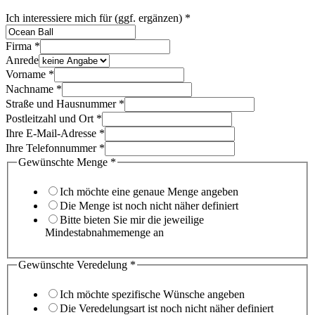
mich
Ich interessiere mich für (ggf. ergänzen)
*
Kontakt
Ort
Firma
*
Anrede
Vorname
*
Nachname
*
Straße und Hausnummer
*
Postleitzahl und Ort
*
Ihre E-Mail-Adresse
*
Ihre Telefonnummer
*
Gewünschte Menge
*
Ich möchte eine genaue Menge angeben
Die Menge ist noch nicht näher definiert
Bitte bieten Sie mir die jeweilige
Mindestabnahmemenge an
Gewünschte Veredelung
*
Ich möchte spezifische Wünsche angeben
Die Veredelungsart ist noch nicht näher definiert