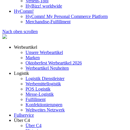
Verleih-Tool
HyBizz! worldwide
HyComm!
HyComm! My Personal Commerce Platform
Merchandise-Fulfillment
Nach oben scrollen
Werbeartikel
Unsere Werbeartikel
Marken
Oktoberfest Werbeartikel 2026
Werbeartikel Neuheiten
Logistik
Logistik Dienstleister
Werbemittellogistik
POS Logistik
Messe-Logistik
Fulfillment
Konfektionierungen
Weltweites Netzwerk
Fullservice
Über C4
Über C4