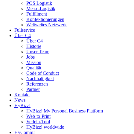
POS Logistik
Messe-Logistik
Fulfillment
Konfektionierungen
Weltweites Netzwerk
Fullservice
Über C4
Über C4
Historie
Unser Team
Jobs
Mission
Qualität
Code of Conduct
Nachhaltigkeit
Referenzen
Partner
Kontakt
News
HyBizz!
HyBizz! My Personal Business Platform
Web-to-Print
Verleih-Tool
HyBizz! worldwide
HyComm!