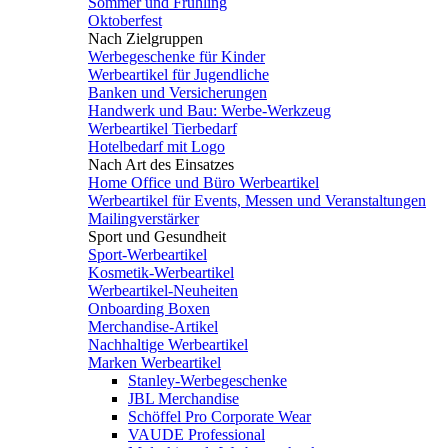
Sommer und Frühling
Oktoberfest
Nach Zielgruppen
Werbegeschenke für Kinder
Werbeartikel für Jugendliche
Banken und Versicherungen
Handwerk und Bau: Werbe-Werkzeug
Werbeartikel Tierbedarf
Hotelbedarf mit Logo
Nach Art des Einsatzes
Home Office und Büro Werbeartikel
Werbeartikel für Events, Messen und Veranstaltungen
Mailingverstärker
Sport und Gesundheit
Sport-Werbeartikel
Kosmetik-Werbeartikel
Werbeartikel-Neuheiten
Onboarding Boxen
Merchandise-Artikel
Nachhaltige Werbeartikel
Marken Werbeartikel
Stanley-Werbegeschenke
JBL Merchandise
Schöffel Pro Corporate Wear
VAUDE Professional