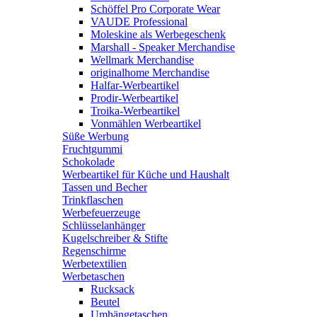
Schöffel Pro Corporate Wear
VAUDE Professional
Moleskine als Werbegeschenk
Marshall - Speaker Merchandise
Wellmark Merchandise
originalhome Merchandise
Halfar-Werbeartikel
Prodir-Werbeartikel
Troika-Werbeartikel
Vonmählen Werbeartikel
Süße Werbung
Fruchtgummi
Schokolade
Werbeartikel für Küche und Haushalt
Tassen und Becher
Trinkflaschen
Werbefeuerzeuge
Schlüsselanhänger
Kugelschreiber & Stifte
Regenschirme
Werbetextilien
Werbetaschen
Rucksack
Beutel
Umhängetaschen