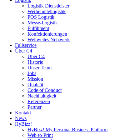
Logistik
Logistik Dienstleister
Werbemittellogistik
POS Logistik
Messe-Logistik
Fulfillment
Konfektionierungen
Weltweites Netzwerk
Fullservice
Über C4
Über C4
Historie
Unser Team
Jobs
Mission
Qualität
Code of Conduct
Nachhaltigkeit
Referenzen
Partner
Kontakt
News
HyBizz!
HyBizz! My Personal Business Platform
Web-to-Print