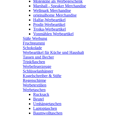
Moleskine als Werbegeschenk
Marshall - Speaker Merchandise
Wellmark Merchandise
originalhome Merchandise
Halfar-Werbeartikel
Prodir-Werbeartikel
Troika-Werbeartikel
Vonmählen Werbeartikel
Süße Werbung
Fruchtgummi
Schokolade
Werbeartikel für Küche und Haushalt
Tassen und Becher
Trinkflaschen
Werbefeuerzeuge
Schlüsselanhänger
Kugelschreiber & Stifte
Regenschirme
Werbetextilien
Werbetaschen
Rucksack
Beutel
Umhängetaschen
Laptoptaschen
Baumwolltaschen