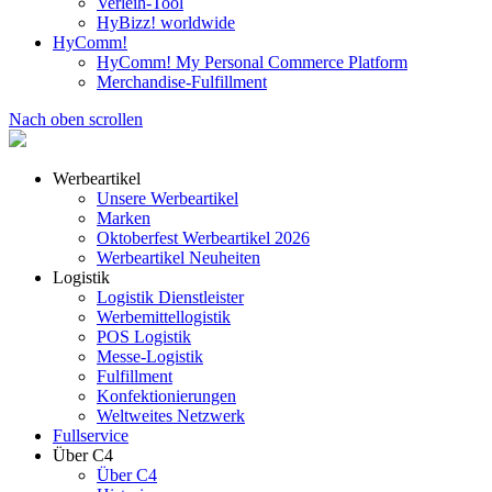
Verleih-Tool
HyBizz! worldwide
HyComm!
HyComm! My Personal Commerce Platform
Merchandise-Fulfillment
Nach oben scrollen
Werbeartikel
Unsere Werbeartikel
Marken
Oktoberfest Werbeartikel 2026
Werbeartikel Neuheiten
Logistik
Logistik Dienstleister
Werbemittellogistik
POS Logistik
Messe-Logistik
Fulfillment
Konfektionierungen
Weltweites Netzwerk
Fullservice
Über C4
Über C4