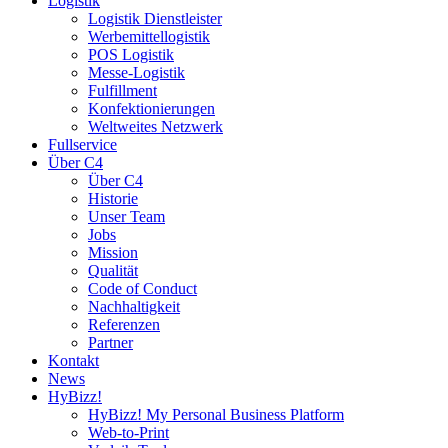
Logistik
Logistik Dienstleister
Werbemittellogistik
POS Logistik
Messe-Logistik
Fulfillment
Konfektionierungen
Weltweites Netzwerk
Fullservice
Über C4
Über C4
Historie
Unser Team
Jobs
Mission
Qualität
Code of Conduct
Nachhaltigkeit
Referenzen
Partner
Kontakt
News
HyBizz!
HyBizz! My Personal Business Platform
Web-to-Print