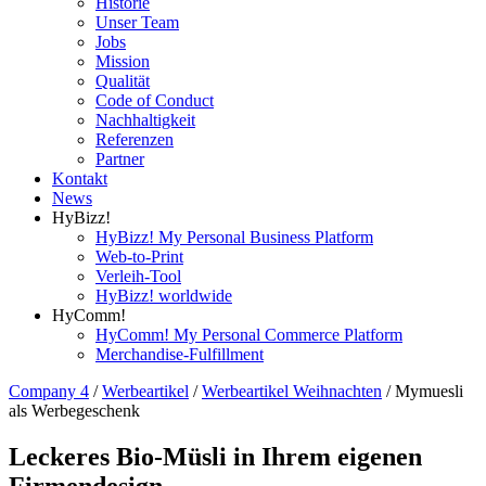
Historie
Unser Team
Jobs
Mission
Qualität
Code of Conduct
Nachhaltigkeit
Referenzen
Partner
Kontakt
News
HyBizz!
HyBizz! My Personal Business Platform
Web-to-Print
Verleih-Tool
HyBizz! worldwide
HyComm!
HyComm! My Personal Commerce Platform
Merchandise-Fulfillment
Company 4
/
Werbeartikel
/
Werbeartikel Weihnachten
/
Mymuesli
als Werbegeschenk
Leckeres Bio-Müsli in Ihrem eigenen
Firmendesign