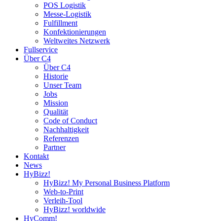
POS Logistik
Messe-Logistik
Fulfillment
Konfektionierungen
Weltweites Netzwerk
Fullservice
Über C4
Über C4
Historie
Unser Team
Jobs
Mission
Qualität
Code of Conduct
Nachhaltigkeit
Referenzen
Partner
Kontakt
News
HyBizz!
HyBizz! My Personal Business Platform
Web-to-Print
Verleih-Tool
HyBizz! worldwide
HyComm!