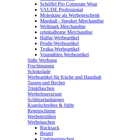
Schöffel Pro Corporate Wear
VAUDE Professional
Moleskine als Werbegeschenk
Marshall - Speaker Merchandise
Wellmark Merchandise
originalhome Merchandise
Halfar-Werbeartikel
Prodir-Werbeartikel
Troika-Werbeartikel
Vonmählen Werbeartikel
Süße Werbung
Fruchtgummi
Schokolade
Werbeartikel für Küche und Haushalt
Tassen und Becher
Trinkflaschen
Werbefeuerzeuge
Schlüsselanhänger
Kugelschreiber & Stifte
Regenschirme
Werbetextilien
Werbetaschen
Rucksack
Beutel
Umhängetaschen