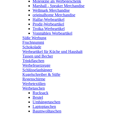
Moleskine als Werbegeschenk
Marshall - Speaker Merchandise
Wellmark Merchandise
originalhome Merchandise
Halfar-Werbeartikel
Prodir-Werbeartikel
Troika-Werbeartikel
Vonmählen Werbeartikel
Süße Werbung
Fruchtgummi
Schokolade
Werbeartikel für Küche und Haushalt
Tassen und Becher
Trinkflaschen
Werbefeuerzeuge
Schlüsselanhänger
Kugelschreiber & Stifte
Regenschirme
Werbetextilien
Werbetaschen
Rucksack
Beutel
Umhängetaschen
Laptoptaschen
Baumwolltaschen