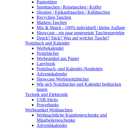
Papiertüten
Sporttaschen | Reisetaschen | Koffer
Shopper | Einkaufstaschen | Kühltaschen
Recycling-Taschen
Marken-Taschen
Mix & Match - 100% individuell | kleine Auflage
Showcase - ein paar umgesetzte Taschenprojekte
Druck? Stick? Was auf welcher Tasche?
Notizbuch und Kalender
Werbekalender
Notizbücher
Werbeartikel aus Papier
Lanybook
Notizbuch- und Kalender-Neuheiten
Adventskalender
Showcase Werbenotizbücher
Wie sich Notizbücher und Kalender bedrucken
lassen
Technik und Elektronik
USB-Sticks
Powerbanks
Werbeartikel Weihnachten
Weihnachtliche Kundengeschenke und
Mitarbeitergeschenke
Adventskalender