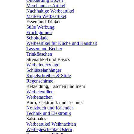
Onboarding Boxen
Merchandise-Artikel
Nachhaltige Werbeartikel
Marken Werbeartikel
Essen und Trinken
Süße Werbung
Fruchtgummi
Schokolade
Werbeartikel für Küche und Haushalt
Tassen und Becher
Trinkflaschen
Streuartikel und Basics
Werbefeuerzeuge
Schlüsselanhänger
Kugelschreiber & Stifte
Regenschirme
Bekleidung, Taschen und mehr
Werbetextilien
Werbetaschen
Büro, Elektronik und Technik
Notizbuch und Kalender
Technik und Elektronik
Saisonales
Werbeartikel Weihnachten
Werbegeschenke Ostern