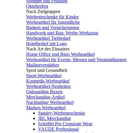
Sommer und Frühling
Oktoberfest
Nach Zielgruppen
Werbegeschenke für Kinder
Werbeartikel für Jugendliche
Banken und Versicherungen
Handwerk und Bau: Werbe-Werkzeug
Werbeartikel Tierbedarf
Hotelbedarf mit Logo
Nach Art des Einsatzes
Home Office und Büro Werbeartikel
Werbeartikel für Events, Messen und Veranstaltungen
Mailingverstärker
Sport und Gesundheit
Sport-Werbeartikel
Kosmetik-Werbeartikel
Werbeartikel-Neuheiten
Onboarding Boxen
Merchandise-Artikel
Nachhaltige Werbeartikel
Marken Werbeartikel
Stanley-Werbegeschenke
JBL Merchandise
Schöffel Pro Corporate Wear
VAUDE Professional