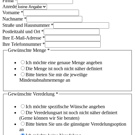
Firma
*
Anrede
Vorname
*
Nachname
*
Straße und Hausnummer
*
Postleitzahl und Ort
*
Ihre E-Mail-Adresse
*
Ihre Telefonnummer
*
Gewünschte Menge
*
Ich möchte eine genaue Menge angeben
Die Menge ist noch nicht näher definiert
Bitte bieten Sie mir die jeweilige
Mindestabnahmemenge an
Möchten
Gewünschte Veredelung
*
Veredelungswünsche
Checkboxen
Ich möchte spezifische Wünsche angeben
Die Veredelungsart ist noch nicht näher definiert
(Gerne können wir Sie beraten)
Bitte bieten Sie uns die günstigste Veredelungsoption
an