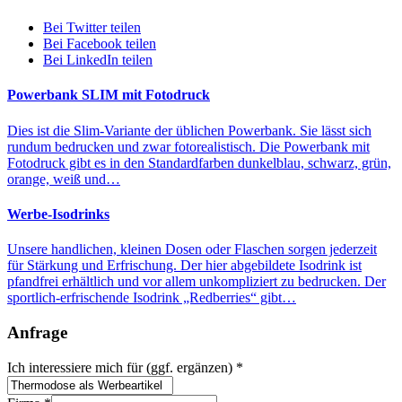
Bei Twitter teilen
Bei Facebook teilen
Bei LinkedIn teilen
Powerbank SLIM mit Fotodruck
Dies ist die Slim-Variante der üblichen Powerbank. Sie lässt sich
rundum bedrucken und zwar fotorealistisch. Die Powerbank mit
Fotodruck gibt es in den Standardfarben dunkelblau, schwarz, grün,
orange, weiß und…
Werbe-Isodrinks
Unsere handlichen, kleinen Dosen oder Flaschen sorgen jederzeit
für Stärkung und Erfrischung. Der hier abgebildete Isodrink ist
pfandfrei erhältlich und vor allem unkompliziert zu bedrucken. Der
sportlich-erfrischende Isodrink „Redberries“ gibt…
Anfrage
Ich interessiere mich für (ggf. ergänzen)
*