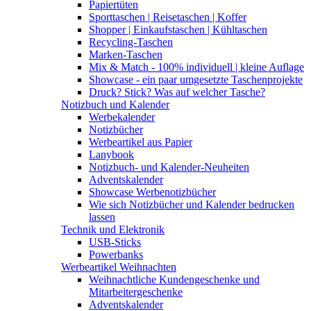
Papiertüten
Sporttaschen | Reisetaschen | Koffer
Shopper | Einkaufstaschen | Kühltaschen
Recycling-Taschen
Marken-Taschen
Mix & Match - 100% individuell | kleine Auflage
Showcase - ein paar umgesetzte Taschenprojekte
Druck? Stick? Was auf welcher Tasche?
Notizbuch und Kalender
Werbekalender
Notizbücher
Werbeartikel aus Papier
Lanybook
Notizbuch- und Kalender-Neuheiten
Adventskalender
Showcase Werbenotizbücher
Wie sich Notizbücher und Kalender bedrucken
lassen
Technik und Elektronik
USB-Sticks
Powerbanks
Werbeartikel Weihnachten
Weihnachtliche Kundengeschenke und
Mitarbeitergeschenke
Adventskalender