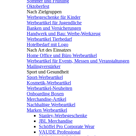
Sommer und Frühling
Oktoberfest
Nach Zielgruppen
Werbegeschenke für Kinder
Werbeartikel für Jugendliche
Banken und Versicherungen
Handwerk und Bau: Werbe-Werkzeug
Werbeartikel Tierbedarf
Hotelbedarf mit Logo
Nach Art des Einsatzes
Home Office und Büro Werbeartikel
Werbeartikel für Events, Messen und Veranstaltungen
Mailingverstärker
Sport und Gesundheit
Sport-Werbeartikel
Kosmetik-Werbeartikel
Werbeartikel-Neuheiten
Onboarding Boxen
Merchandise-Artikel
Nachhaltige Werbeartikel
Marken Werbeartikel
Stanley-Werbegeschenke
JBL Merchandise
Schöffel Pro Corporate Wear
VAUDE Professional