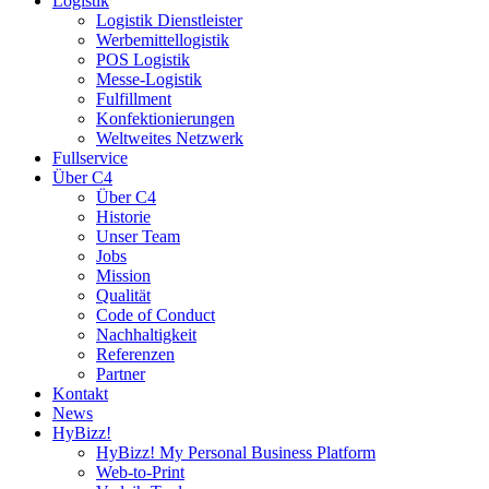
Logistik
Logistik Dienstleister
Werbemittellogistik
POS Logistik
Messe-Logistik
Fulfillment
Konfektionierungen
Weltweites Netzwerk
Fullservice
Über C4
Über C4
Historie
Unser Team
Jobs
Mission
Qualität
Code of Conduct
Nachhaltigkeit
Referenzen
Partner
Kontakt
News
HyBizz!
HyBizz! My Personal Business Platform
Web-to-Print