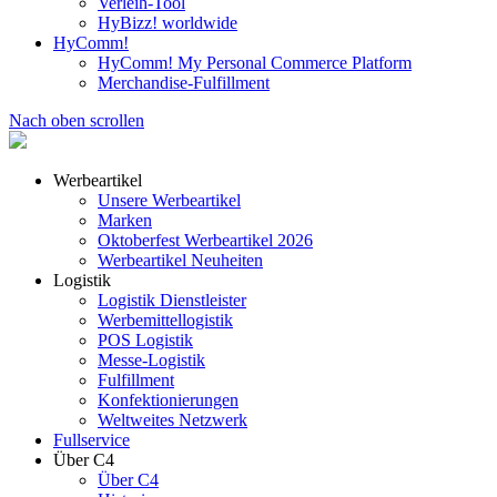
Verleih-Tool
HyBizz! worldwide
HyComm!
HyComm! My Personal Commerce Platform
Merchandise-Fulfillment
Nach oben scrollen
Werbeartikel
Unsere Werbeartikel
Marken
Oktoberfest Werbeartikel 2026
Werbeartikel Neuheiten
Logistik
Logistik Dienstleister
Werbemittellogistik
POS Logistik
Messe-Logistik
Fulfillment
Konfektionierungen
Weltweites Netzwerk
Fullservice
Über C4
Über C4