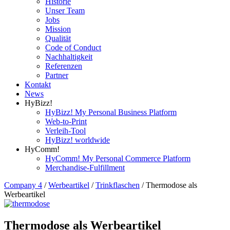
Historie
Unser Team
Jobs
Mission
Qualität
Code of Conduct
Nachhaltigkeit
Referenzen
Partner
Kontakt
News
HyBizz!
HyBizz! My Personal Business Platform
Web-to-Print
Verleih-Tool
HyBizz! worldwide
HyComm!
HyComm! My Personal Commerce Platform
Merchandise-Fulfillment
Company 4
/
Werbeartikel
/
Trinkflaschen
/
Thermodose als
Werbeartikel
Thermodose als Werbeartikel