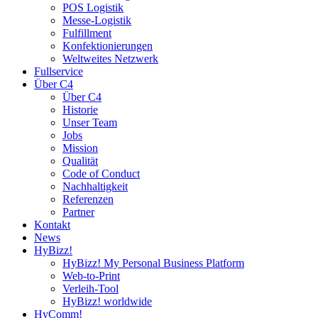
POS Logistik
Messe-Logistik
Fulfillment
Konfektionierungen
Weltweites Netzwerk
Fullservice
Über C4
Über C4
Historie
Unser Team
Jobs
Mission
Qualität
Code of Conduct
Nachhaltigkeit
Referenzen
Partner
Kontakt
News
HyBizz!
HyBizz! My Personal Business Platform
Web-to-Print
Verleih-Tool
HyBizz! worldwide
HyComm!