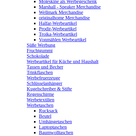
Moleskine als Werbegeschenk
Marshall - Speaker Merchandise
Wellmark Merchandise
originalhome Merchandise
Halfar-Werbeartikel
Prodir-Werbeartikel
Troika-Werbeartikel
Vonmählen Werbeartikel
Süße Werbung
Fruchtgummi
Schokolade
Werbeartikel für Küche und Haushalt
Tassen und Becher
Trinkflaschen
Werbefeuerzeuge
Schlüsselanhänger
Kugelschreiber & Stifte
Regenschirme
Werbetextilien
Werbetaschen
Rucksack
Beutel
Umhängetaschen
Laptoptaschen
Baumwolltaschen