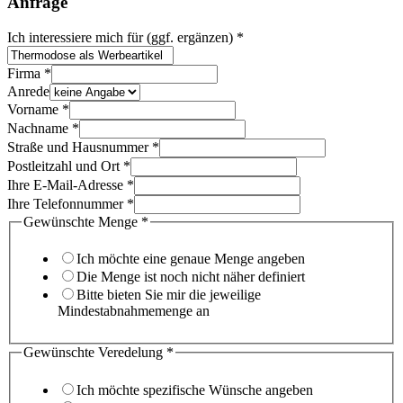
Anfrage
Ich interessiere mich für (ggf. ergänzen)
*
Firma
*
Anrede
Vorname
*
Nachname
*
Straße und Hausnummer
*
Postleitzahl und Ort
*
Ihre E-Mail-Adresse
*
Ihre Telefonnummer
*
Ihrem
Gewünschte Menge
*
E-
Mail-
Ich möchte eine genaue Menge angeben
Adresse
Die Menge ist noch nicht näher definiert
Link
Bitte bieten Sie mir die jeweilige
Mindestabnahmemenge an
Gewünschte Veredelung
*
Ich möchte spezifische Wünsche angeben