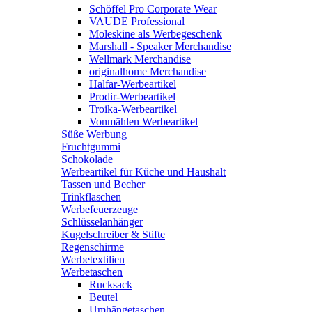
Schöffel Pro Corporate Wear
VAUDE Professional
Moleskine als Werbegeschenk
Marshall - Speaker Merchandise
Wellmark Merchandise
originalhome Merchandise
Halfar-Werbeartikel
Prodir-Werbeartikel
Troika-Werbeartikel
Vonmählen Werbeartikel
Süße Werbung
Fruchtgummi
Schokolade
Werbeartikel für Küche und Haushalt
Tassen und Becher
Trinkflaschen
Werbefeuerzeuge
Schlüsselanhänger
Kugelschreiber & Stifte
Regenschirme
Werbetextilien
Werbetaschen
Rucksack
Beutel
Umhängetaschen