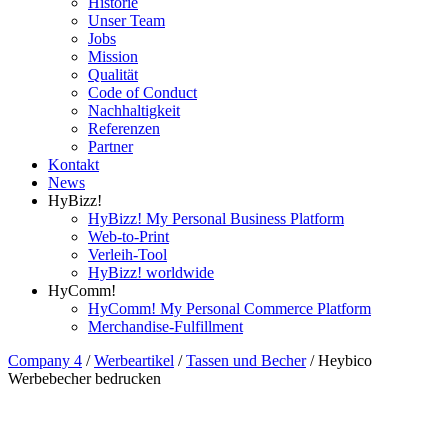
Historie
Unser Team
Jobs
Mission
Qualität
Code of Conduct
Nachhaltigkeit
Referenzen
Partner
Kontakt
News
HyBizz!
HyBizz! My Personal Business Platform
Web-to-Print
Verleih-Tool
HyBizz! worldwide
HyComm!
HyComm! My Personal Commerce Platform
Merchandise-Fulfillment
Company 4
/
Werbeartikel
/
Tassen und Becher
/
Heybico
Werbebecher bedrucken