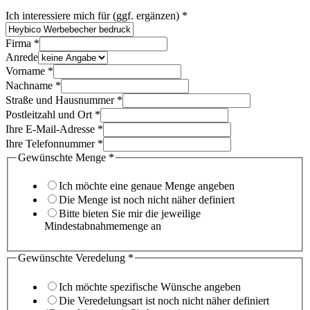
Ich interessiere mich für (ggf. ergänzen)
*
Firma
*
Anrede
Vorname
*
Nachname
*
Möchten
Straße und Hausnummer
*
Artikelseite
Postleitzahl und Ort
*
Gewünschte
Ihre E-Mail-Adresse
*
Ihre Telefonnummer
*
Gewünschte Menge
*
Ich möchte eine genaue Menge angeben
Die Menge ist noch nicht näher definiert
Bitte bieten Sie mir die jeweilige
Mindestabnahmemenge an
Gewünschte Veredelung
*
Ich möchte spezifische Wünsche angeben
Die Veredelungsart ist noch nicht näher definiert