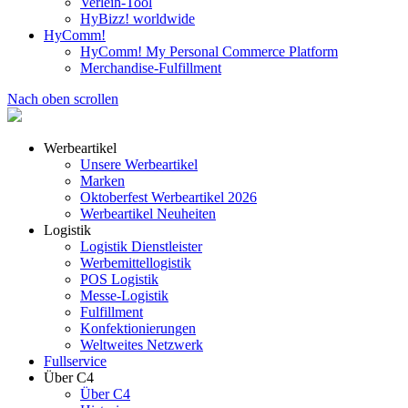
Verleih-Tool
HyBizz! worldwide
HyComm!
HyComm! My Personal Commerce Platform
Merchandise-Fulfillment
Nach oben scrollen
Werbeartikel
Unsere Werbeartikel
Marken
Oktoberfest Werbeartikel 2026
Werbeartikel Neuheiten
Logistik
Logistik Dienstleister
Werbemittellogistik
POS Logistik
Messe-Logistik
Fulfillment
Konfektionierungen
Weltweites Netzwerk
Fullservice
Über C4
Über C4