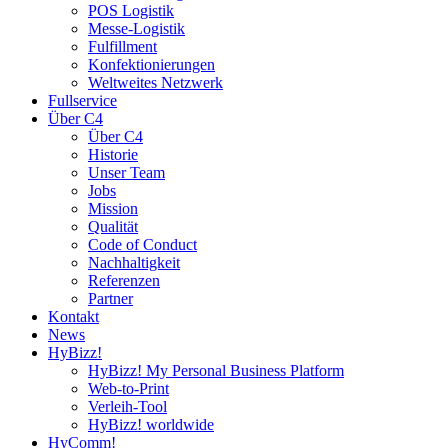
POS Logistik
Messe-Logistik
Fulfillment
Konfektionierungen
Weltweites Netzwerk
Fullservice
Über C4
Über C4
Historie
Unser Team
Jobs
Mission
Qualität
Code of Conduct
Nachhaltigkeit
Referenzen
Partner
Kontakt
News
HyBizz!
HyBizz! My Personal Business Platform
Web-to-Print
Verleih-Tool
HyBizz! worldwide
HyComm!