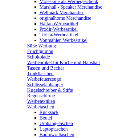
Moleskine als Werbegeschenk
Marshall - Speaker Merchandise
Wellmark Merchandise
originalhome Merchandise
Halfar-Werbeartikel
Prodir-Werbeartikel
Troika-Werbeartikel
Vonmählen Werbeartikel
Süße Werbung
Fruchtgummi
Schokolade
Werbeartikel für Küche und Haushalt
Tassen und Becher
Trinkflaschen
Werbefeuerzeuge
Schlüsselanhänger
Kugelschreiber & Stifte
Regenschirme
Werbetextilien
Werbetaschen
Rucksack
Beutel
Umhängetaschen
Laptoptaschen
Baumwolltaschen