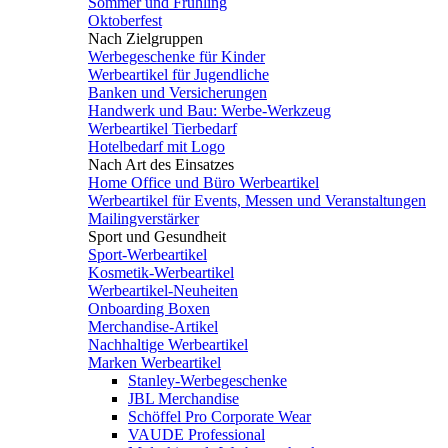
Sommer und Frühling
Oktoberfest
Nach Zielgruppen
Werbegeschenke für Kinder
Werbeartikel für Jugendliche
Banken und Versicherungen
Handwerk und Bau: Werbe-Werkzeug
Werbeartikel Tierbedarf
Hotelbedarf mit Logo
Nach Art des Einsatzes
Home Office und Büro Werbeartikel
Werbeartikel für Events, Messen und Veranstaltungen
Mailingverstärker
Sport und Gesundheit
Sport-Werbeartikel
Kosmetik-Werbeartikel
Werbeartikel-Neuheiten
Onboarding Boxen
Merchandise-Artikel
Nachhaltige Werbeartikel
Marken Werbeartikel
Stanley-Werbegeschenke
JBL Merchandise
Schöffel Pro Corporate Wear
VAUDE Professional