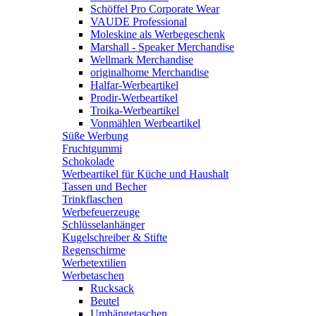
Schöffel Pro Corporate Wear
VAUDE Professional
Moleskine als Werbegeschenk
Marshall - Speaker Merchandise
Wellmark Merchandise
originalhome Merchandise
Halfar-Werbeartikel
Prodir-Werbeartikel
Troika-Werbeartikel
Vonmählen Werbeartikel
Süße Werbung
Fruchtgummi
Schokolade
Werbeartikel für Küche und Haushalt
Tassen und Becher
Trinkflaschen
Werbefeuerzeuge
Schlüsselanhänger
Kugelschreiber & Stifte
Regenschirme
Werbetextilien
Werbetaschen
Rucksack
Beutel
Umhängetaschen