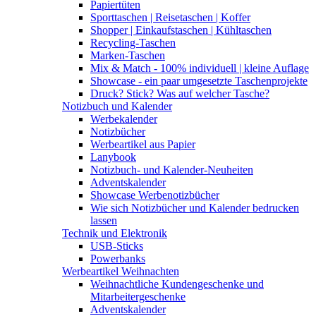
Papiertüten
Sporttaschen | Reisetaschen | Koffer
Shopper | Einkaufstaschen | Kühltaschen
Recycling-Taschen
Marken-Taschen
Mix & Match - 100% individuell | kleine Auflage
Showcase - ein paar umgesetzte Taschenprojekte
Druck? Stick? Was auf welcher Tasche?
Notizbuch und Kalender
Werbekalender
Notizbücher
Werbeartikel aus Papier
Lanybook
Notizbuch- und Kalender-Neuheiten
Adventskalender
Showcase Werbenotizbücher
Wie sich Notizbücher und Kalender bedrucken
lassen
Technik und Elektronik
USB-Sticks
Powerbanks
Werbeartikel Weihnachten
Weihnachtliche Kundengeschenke und
Mitarbeitergeschenke
Adventskalender