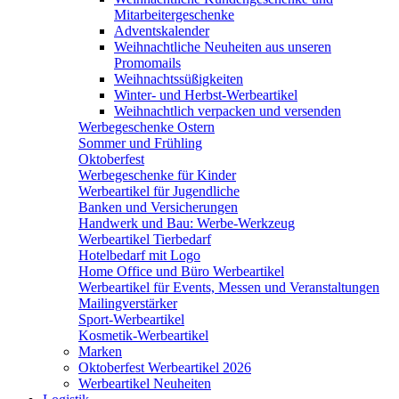
Mitarbeitergeschenke
Adventskalender
Weihnachtliche Neuheiten aus unseren
Promomails
Weihnachtssüßigkeiten
Winter- und Herbst-Werbeartikel
Weihnachtlich verpacken und versenden
Werbegeschenke Ostern
Sommer und Frühling
Oktoberfest
Werbegeschenke für Kinder
Werbeartikel für Jugendliche
Banken und Versicherungen
Handwerk und Bau: Werbe-Werkzeug
Werbeartikel Tierbedarf
Hotelbedarf mit Logo
Home Office und Büro Werbeartikel
Werbeartikel für Events, Messen und Veranstaltungen
Mailingverstärker
Sport-Werbeartikel
Kosmetik-Werbeartikel
Marken
Oktoberfest Werbeartikel 2026
Werbeartikel Neuheiten