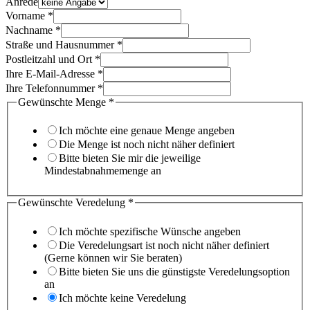
ergänzen)
Anrede
Gewünschte
Vorname
*
können?
Nachname
*
Straße und Hausnummer
*
Postleitzahl und Ort
*
Ihre E-Mail-Adresse
*
Ihre Telefonnummer
*
Gewünschte Menge
*
Ich möchte eine genaue Menge angeben
Die Menge ist noch nicht näher definiert
Bitte bieten Sie mir die jeweilige
Mindestabnahmemenge an
Gewünschte Veredelung
*
Ich möchte spezifische Wünsche angeben
Die Veredelungsart ist noch nicht näher definiert
(Gerne können wir Sie beraten)
Bitte bieten Sie uns die günstigste Veredelungsoption
an
Ich möchte keine Veredelung