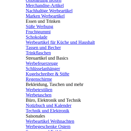
Onboarding Boxen
Merchandise-Artikel
Nachhaltige Werbeartikel
Marken Werbeartikel
Essen und Trinken
Süße Werbung
Fruchtgummi
Schokolade
Werbeartikel für Küche und Haushalt
Tassen und Becher
Trinkflaschen
Streuartikel und Basics
Werbefeuerzeuge
Schlüsselanhänger
Kugelschreiber & Stifte
Regenschirme
Bekleidung, Taschen und mehr
Werbetextilien
Werbetaschen
Büro, Elektronik und Technik
Notizbuch und Kalender
Technik und Elektronik
Saisonales
Werbeartikel Weihnachten
Werbegeschenke Ostern