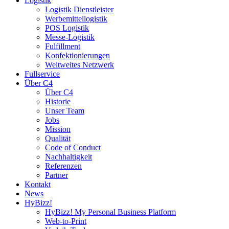
Logistik
Logistik Dienstleister
Werbemittellogistik
POS Logistik
Messe-Logistik
Fulfillment
Konfektionierungen
Weltweites Netzwerk
Fullservice
Über C4
Über C4
Historie
Unser Team
Jobs
Mission
Qualität
Code of Conduct
Nachhaltigkeit
Referenzen
Partner
Kontakt
News
HyBizz!
HyBizz! My Personal Business Platform
Web-to-Print