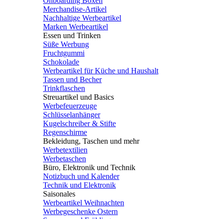
Onboarding Boxen
Merchandise-Artikel
Nachhaltige Werbeartikel
Marken Werbeartikel
Essen und Trinken
Süße Werbung
Fruchtgummi
Schokolade
Werbeartikel für Küche und Haushalt
Tassen und Becher
Trinkflaschen
Streuartikel und Basics
Werbefeuerzeuge
Schlüsselanhänger
Kugelschreiber & Stifte
Regenschirme
Bekleidung, Taschen und mehr
Werbetextilien
Werbetaschen
Büro, Elektronik und Technik
Notizbuch und Kalender
Technik und Elektronik
Saisonales
Werbeartikel Weihnachten
Werbegeschenke Ostern