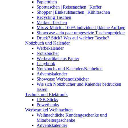
Papiertüten
Sporttaschen | Reisetaschen | Koffer
Shopper | Einkaufstaschen | Kühltaschen
Recycling-Taschen
Marken-Taschen
Mix & Match - 100% individuell | kleine Auflage
Showcase - ein paar umgesetzte Taschenprojekte
Druck? Stick? Was auf welcher Tasche?
Notizbuch und Kalender
Werbekalender
Notizbücher
Werbeartikel aus Papier
Lanybook
Notizbuch- und Kalender-Neuheiten
Adventskalender
Showcase Werbenotizbücher
Wie sich Notizbücher und Kalender bedrucken
lassen
Technik und Elektronik
USB-Sticks
Powerbanks
Werbeartikel Weihnachten
Weihnachtliche Kundengeschenke und
Mitarbeitergeschenke
Adventskalender