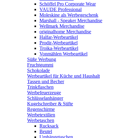
Schöffel Pro Corporate Wear
VAUDE Professional
Moleskine als Werbegeschenk
Marshall - Speaker Merchandise
Wellmark Merchandise
originalhome Merchandise
Halfar-Werbeartikel
Prodir-Werbeartikel
Troika-Werbeartikel
Vonmählen Werbeartikel
Süße Werbung
Fruchtgummi
Schokolade
Werbeartikel für Küche und Haushalt
Tassen und Becher
Trinkflaschen
Werbefeuerzeuge
Schlüsselanhänger
Kugelschreiber & Stifte
Regenschirme
Werbetextilien
Werbetaschen
Rucksack
Beutel
Umhängetaschen