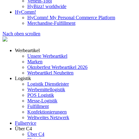
Verleih-Tool
HyBizz! worldwide
HyComm!
HyComm! My Personal Commerce Platform
Merchandise-Fulfillment
Nach oben scrollen
Werbeartikel
Unsere Werbeartikel
Marken
Oktoberfest Werbeartikel 2026
Werbeartikel Neuheiten
Logistik
Logistik Dienstleister
Werbemittellogistik
POS Logistik
Messe-Logistik
Fulfillment
Konfektionierungen
Weltweites Netzwerk
Fullservice
Über C4
Über C4