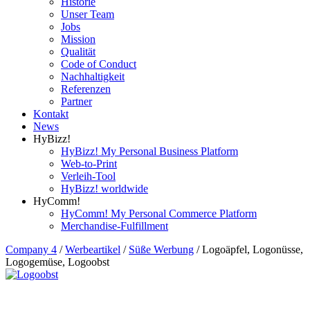
Historie
Unser Team
Jobs
Mission
Qualität
Code of Conduct
Nachhaltigkeit
Referenzen
Partner
Kontakt
News
HyBizz!
HyBizz! My Personal Business Platform
Web-to-Print
Verleih-Tool
HyBizz! worldwide
HyComm!
HyComm! My Personal Commerce Platform
Merchandise-Fulfillment
Company 4
/
Werbeartikel
/
Süße Werbung
/
Logoäpfel, Logonüsse,
Logogemüse, Logoobst