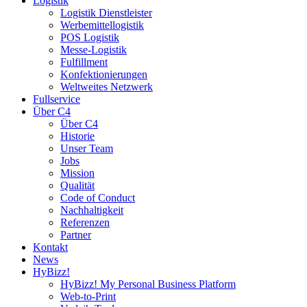
Logistik
Logistik Dienstleister
Werbemittellogistik
POS Logistik
Messe-Logistik
Fulfillment
Konfektionierungen
Weltweites Netzwerk
Fullservice
Über C4
Über C4
Historie
Unser Team
Jobs
Mission
Qualität
Code of Conduct
Nachhaltigkeit
Referenzen
Partner
Kontakt
News
HyBizz!
HyBizz! My Personal Business Platform
Web-to-Print