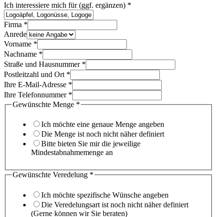
Sie
Ich interessiere mich für (ggf. ergänzen)
*
Postleitzahl
Checkboxen
Firma
*
Anrede
Vorname
*
Nachname
*
Straße und Hausnummer
*
Postleitzahl und Ort
*
Ihre E-Mail-Adresse
*
Ihre Telefonnummer
*
Gewünschte Menge
*
Ich möchte eine genaue Menge angeben
Die Menge ist noch nicht näher definiert
Bitte bieten Sie mir die jeweilige
Mindestabnahmemenge an
Gewünschte Veredelung
*
Ich möchte spezifische Wünsche angeben
Die Veredelungsart ist noch nicht näher definiert
(Gerne können wir Sie beraten)