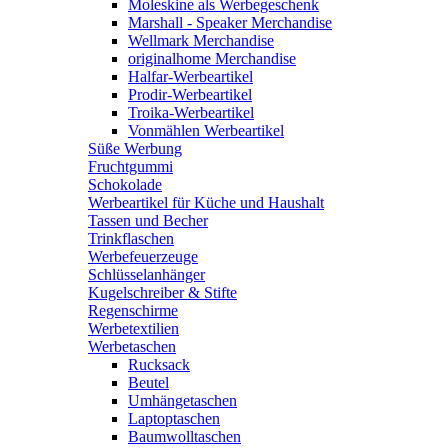
Moleskine als Werbegeschenk
Marshall - Speaker Merchandise
Wellmark Merchandise
originalhome Merchandise
Halfar-Werbeartikel
Prodir-Werbeartikel
Troika-Werbeartikel
Vonmählen Werbeartikel
Süße Werbung
Fruchtgummi
Schokolade
Werbeartikel für Küche und Haushalt
Tassen und Becher
Trinkflaschen
Werbefeuerzeuge
Schlüsselanhänger
Kugelschreiber & Stifte
Regenschirme
Werbetextilien
Werbetaschen
Rucksack
Beutel
Umhängetaschen
Laptoptaschen
Baumwolltaschen