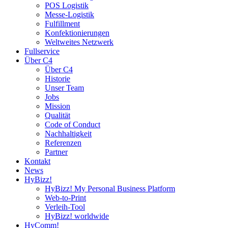
POS Logistik
Messe-Logistik
Fulfillment
Konfektionierungen
Weltweites Netzwerk
Fullservice
Über C4
Über C4
Historie
Unser Team
Jobs
Mission
Qualität
Code of Conduct
Nachhaltigkeit
Referenzen
Partner
Kontakt
News
HyBizz!
HyBizz! My Personal Business Platform
Web-to-Print
Verleih-Tool
HyBizz! worldwide
HyComm!