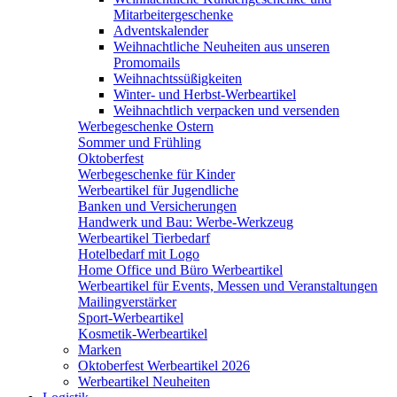
Mitarbeitergeschenke
Adventskalender
Weihnachtliche Neuheiten aus unseren
Promomails
Weihnachtssüßigkeiten
Winter- und Herbst-Werbeartikel
Weihnachtlich verpacken und versenden
Werbegeschenke Ostern
Sommer und Frühling
Oktoberfest
Werbegeschenke für Kinder
Werbeartikel für Jugendliche
Banken und Versicherungen
Handwerk und Bau: Werbe-Werkzeug
Werbeartikel Tierbedarf
Hotelbedarf mit Logo
Home Office und Büro Werbeartikel
Werbeartikel für Events, Messen und Veranstaltungen
Mailingverstärker
Sport-Werbeartikel
Kosmetik-Werbeartikel
Marken
Oktoberfest Werbeartikel 2026
Werbeartikel Neuheiten