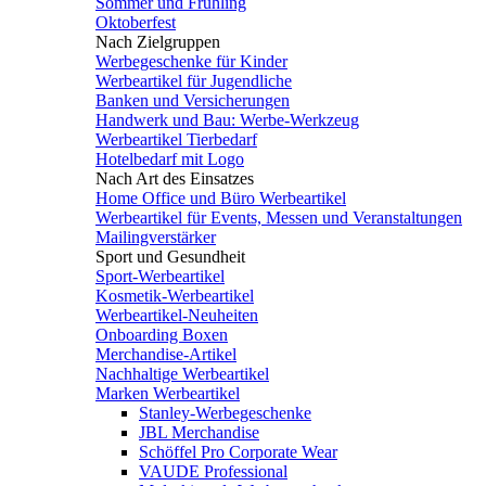
Sommer und Frühling
Oktoberfest
Nach Zielgruppen
Werbegeschenke für Kinder
Werbeartikel für Jugendliche
Banken und Versicherungen
Handwerk und Bau: Werbe-Werkzeug
Werbeartikel Tierbedarf
Hotelbedarf mit Logo
Nach Art des Einsatzes
Home Office und Büro Werbeartikel
Werbeartikel für Events, Messen und Veranstaltungen
Mailingverstärker
Sport und Gesundheit
Sport-Werbeartikel
Kosmetik-Werbeartikel
Werbeartikel-Neuheiten
Onboarding Boxen
Merchandise-Artikel
Nachhaltige Werbeartikel
Marken Werbeartikel
Stanley-Werbegeschenke
JBL Merchandise
Schöffel Pro Corporate Wear
VAUDE Professional