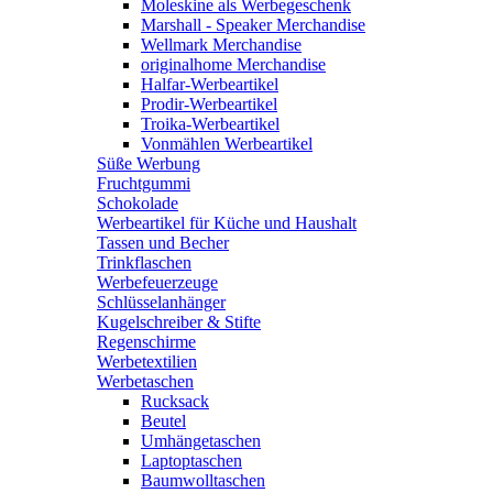
Moleskine als Werbegeschenk
Marshall - Speaker Merchandise
Wellmark Merchandise
originalhome Merchandise
Halfar-Werbeartikel
Prodir-Werbeartikel
Troika-Werbeartikel
Vonmählen Werbeartikel
Süße Werbung
Fruchtgummi
Schokolade
Werbeartikel für Küche und Haushalt
Tassen und Becher
Trinkflaschen
Werbefeuerzeuge
Schlüsselanhänger
Kugelschreiber & Stifte
Regenschirme
Werbetextilien
Werbetaschen
Rucksack
Beutel
Umhängetaschen
Laptoptaschen
Baumwolltaschen