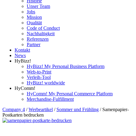
Historie
Unser Team
Jobs
Mission
Qualität
Code of Conduct
Nachhaltigkeit
Referenzen
Partner
Kontakt
News
HyBizz!
HyBizz! My Personal Business Platform
Web-to-Print
Verleih-Tool
HyBizz! worldwide
HyComm!
HyComm! My Personal Commerce Platform
Merchandise-Fulfillment
Company 4
/
Werbeartikel
/
Sommer und Frühling
/
Samenpapier-
Postkarten bedrucken