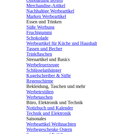
Onboarding Boxen
Merchandise-Artikel
Nachhaltige Werbeartikel
Marken Werbeartikel
Essen und Trinken
Süße Werbung
Fruchtgummi
Schokolade
Werbeartikel für Küche und Haushalt
Tassen und Becher
Trinkflaschen
Streuartikel und Basics
Werbefeuerzeuge
Schlüsselanhänger
Kugelschreiber & Stifte
Regenschirme
Bekleidung, Taschen und mehr
Werbetextilien
Werbetaschen
Büro, Elektronik und Technik
Notizbuch und Kalender
Technik und Elektronik
Saisonales
Werbeartikel Weihnachten
Werbegeschenke Ostern