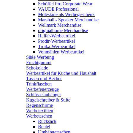
Schöffel Pro Corporate Wear
VAUDE Professional
Moleskine als Werbegeschenk
Marshall - Speaker Merchandise
Wellmark Merchandise
originalhome Merchandise
Halfar-Werbeartikel
Prodir-Werbeartikel
Troika-Werbeartikel
Vonmählen Werbeartikel
Süße Werbung
Fruchtgummi
Schokolade
Werbeartikel für Küche und Haushalt
Tassen und Becher
Trinkflaschen
Werbefeuerzeuge
Schlüsselanhänger
Kugelschreiber & Stifte
Regenschirme
Werbetextilien
Werbetaschen
Rucksack
Beutel
Umhängetaschen