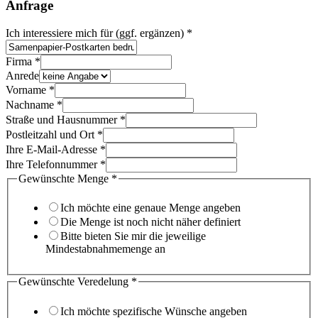
Anfrage
Ich interessiere mich für (ggf. ergänzen)
*
E-
Firma
*
Mail-
Anrede
Adresse
Vorname
*
Ihrem
Nachname
*
Sie
Straße und Hausnummer
*
Postleitzahl und Ort
*
Ihre E-Mail-Adresse
*
Ihre Telefonnummer
*
Gewünschte Menge
*
Ich möchte eine genaue Menge angeben
Die Menge ist noch nicht näher definiert
Bitte bieten Sie mir die jeweilige
Mindestabnahmemenge an
Gewünschte Veredelung
*
Ich möchte spezifische Wünsche angeben