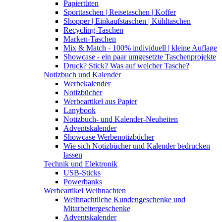
Papiertüten
Sporttaschen | Reisetaschen | Koffer
Shopper | Einkaufstaschen | Kühltaschen
Recycling-Taschen
Marken-Taschen
Mix & Match - 100% individuell | kleine Auflage
Showcase - ein paar umgesetzte Taschenprojekte
Druck? Stick? Was auf welcher Tasche?
Notizbuch und Kalender
Werbekalender
Notizbücher
Werbeartikel aus Papier
Lanybook
Notizbuch- und Kalender-Neuheiten
Adventskalender
Showcase Werbenotizbücher
Wie sich Notizbücher und Kalender bedrucken
lassen
Technik und Elektronik
USB-Sticks
Powerbanks
Werbeartikel Weihnachten
Weihnachtliche Kundengeschenke und
Mitarbeitergeschenke
Adventskalender