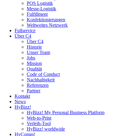
POS Logistik
Messe-Logistik
Fulfillment
Konfektionierungen
Weltweites Netzwerk
Fullservice
Über C4
Über C4
Historie
Unser Team
Jobs
Mission
Qualität
Code of Conduct
Nachhaltigkeit
Referenzen
Partner
Kontakt
News
HyBizz!
HyBizz! My Personal Business Platform
Web-to-Print
Verleih-Tool
HyBizz! worldwide
HyComm!