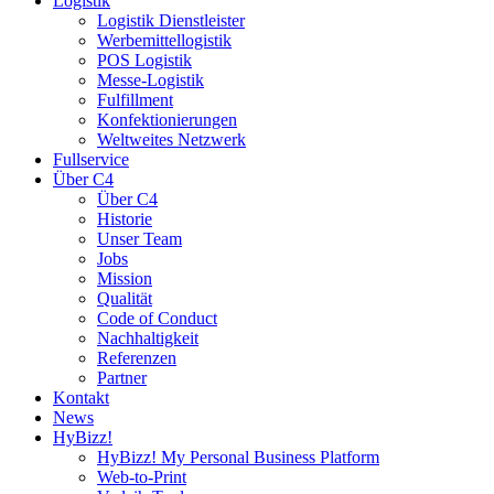
Logistik
Logistik Dienstleister
Werbemittellogistik
POS Logistik
Messe-Logistik
Fulfillment
Konfektionierungen
Weltweites Netzwerk
Fullservice
Über C4
Über C4
Historie
Unser Team
Jobs
Mission
Qualität
Code of Conduct
Nachhaltigkeit
Referenzen
Partner
Kontakt
News
HyBizz!
HyBizz! My Personal Business Platform
Web-to-Print