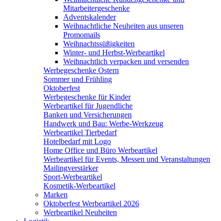
Mitarbeitergeschenke
Adventskalender
Weihnachtliche Neuheiten aus unseren
Promomails
Weihnachtssüßigkeiten
Winter- und Herbst-Werbeartikel
Weihnachtlich verpacken und versenden
Werbegeschenke Ostern
Sommer und Frühling
Oktoberfest
Werbegeschenke für Kinder
Werbeartikel für Jugendliche
Banken und Versicherungen
Handwerk und Bau: Werbe-Werkzeug
Werbeartikel Tierbedarf
Hotelbedarf mit Logo
Home Office und Büro Werbeartikel
Werbeartikel für Events, Messen und Veranstaltungen
Mailingverstärker
Sport-Werbeartikel
Kosmetik-Werbeartikel
Marken
Oktoberfest Werbeartikel 2026
Werbeartikel Neuheiten