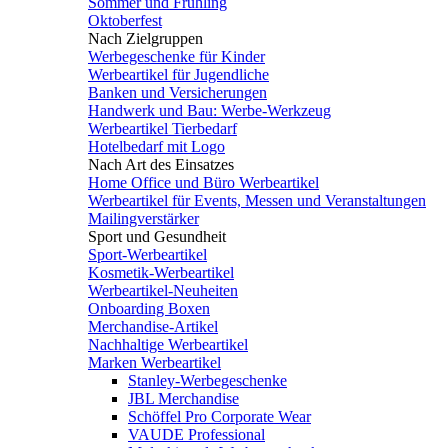
Sommer und Frühling
Oktoberfest
Nach Zielgruppen
Werbegeschenke für Kinder
Werbeartikel für Jugendliche
Banken und Versicherungen
Handwerk und Bau: Werbe-Werkzeug
Werbeartikel Tierbedarf
Hotelbedarf mit Logo
Nach Art des Einsatzes
Home Office und Büro Werbeartikel
Werbeartikel für Events, Messen und Veranstaltungen
Mailingverstärker
Sport und Gesundheit
Sport-Werbeartikel
Kosmetik-Werbeartikel
Werbeartikel-Neuheiten
Onboarding Boxen
Merchandise-Artikel
Nachhaltige Werbeartikel
Marken Werbeartikel
Stanley-Werbegeschenke
JBL Merchandise
Schöffel Pro Corporate Wear
VAUDE Professional