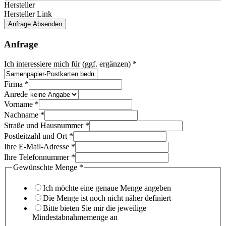
Hersteller
Hersteller Link
Anfrage Absenden
Anfrage
Straße
Ich interessiere mich für (ggf. ergänzen)
*
werden
Firma
Firma
*
Anrede
Vorname
*
Nachname
*
Straße und Hausnummer
*
Postleitzahl und Ort
*
Ihre E-Mail-Adresse
*
Ihre Telefonnummer
*
Gewünschte Menge
*
Ich möchte eine genaue Menge angeben
Die Menge ist noch nicht näher definiert
Bitte bieten Sie mir die jeweilige
Mindestabnahmemenge an