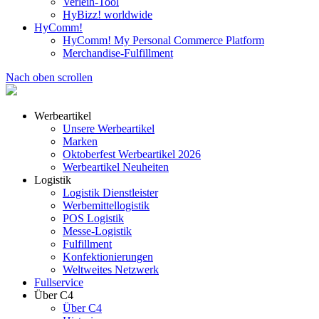
Verleih-Tool
HyBizz! worldwide
HyComm!
HyComm! My Personal Commerce Platform
Merchandise-Fulfillment
Nach oben scrollen
Werbeartikel
Unsere Werbeartikel
Marken
Oktoberfest Werbeartikel 2026
Werbeartikel Neuheiten
Logistik
Logistik Dienstleister
Werbemittellogistik
POS Logistik
Messe-Logistik
Fulfillment
Konfektionierungen
Weltweites Netzwerk
Fullservice
Über C4
Über C4