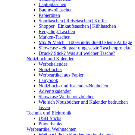
Laptoptaschen
Baumwolltaschen
Papiertüten
Sporttaschen | Reisetaschen | Koffer
Shopper | Einkaufstaschen | Kühltaschen
Recycling-Taschen
Marken-Taschen
Mix & Match - 100% individuell | kleine Auflage
Showcase - ein paar umgesetzte Taschenprojekte
Druck? Stick? Was auf welcher Tasche?
Notizbuch und Kalender
Werbekalender
Notizbücher
Werbeartikel aus Papier
Lanybook
Notizbuch- und Kalender-Neuheiten
Adventskalender
Showcase Werbenotizbücher
Wie sich Notizbücher und Kalender bedrucken
lassen
Technik und Elektronik
USB-Sticks
Powerbanks
Werbeartikel Weihnachten
Weihnachtliche Kundengeschenke und