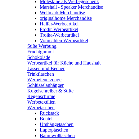
Moleskine als Werbegeschenk
Marshall - Speaker Merchandise
Wellmark Merchandise
originalhome Merchandise
Halfar-Werbeartikel
Prodir-Werbeartikel
Troika-Werbeartikel
Vonmählen Werbeartikel
Süße Werbung
Fruchtgummi
Schokolade
Werbeartikel für Küche und Haushalt
Tassen und Becher
Trinkflaschen
Werbefeuerzeuge
Schlüsselanhänger
Kugelschreiber & Stifte
Regenschirme
Werbetextilien
Werbetaschen
Rucksack
Beutel
Umhängetaschen
Laptoptaschen
Baumwolltaschen