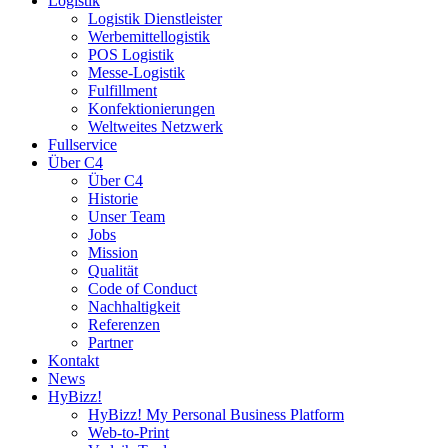
Logistik
Logistik Dienstleister
Werbemittellogistik
POS Logistik
Messe-Logistik
Fulfillment
Konfektionierungen
Weltweites Netzwerk
Fullservice
Über C4
Über C4
Historie
Unser Team
Jobs
Mission
Qualität
Code of Conduct
Nachhaltigkeit
Referenzen
Partner
Kontakt
News
HyBizz!
HyBizz! My Personal Business Platform
Web-to-Print