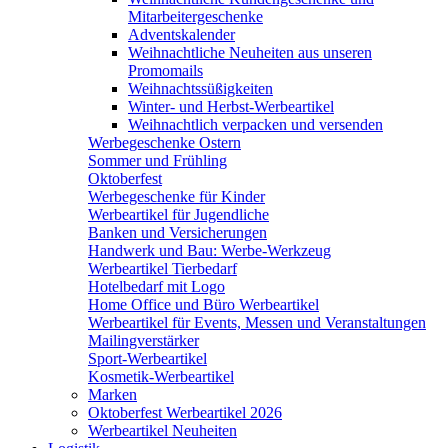
Mitarbeitergeschenke
Adventskalender
Weihnachtliche Neuheiten aus unseren
Promomails
Weihnachtssüßigkeiten
Winter- und Herbst-Werbeartikel
Weihnachtlich verpacken und versenden
Werbegeschenke Ostern
Sommer und Frühling
Oktoberfest
Werbegeschenke für Kinder
Werbeartikel für Jugendliche
Banken und Versicherungen
Handwerk und Bau: Werbe-Werkzeug
Werbeartikel Tierbedarf
Hotelbedarf mit Logo
Home Office und Büro Werbeartikel
Werbeartikel für Events, Messen und Veranstaltungen
Mailingverstärker
Sport-Werbeartikel
Kosmetik-Werbeartikel
Marken
Oktoberfest Werbeartikel 2026
Werbeartikel Neuheiten