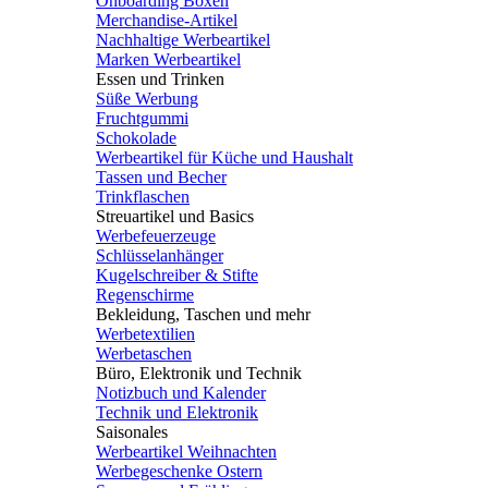
Onboarding Boxen
Merchandise-Artikel
Nachhaltige Werbeartikel
Marken Werbeartikel
Essen und Trinken
Süße Werbung
Fruchtgummi
Schokolade
Werbeartikel für Küche und Haushalt
Tassen und Becher
Trinkflaschen
Streuartikel und Basics
Werbefeuerzeuge
Schlüsselanhänger
Kugelschreiber & Stifte
Regenschirme
Bekleidung, Taschen und mehr
Werbetextilien
Werbetaschen
Büro, Elektronik und Technik
Notizbuch und Kalender
Technik und Elektronik
Saisonales
Werbeartikel Weihnachten
Werbegeschenke Ostern