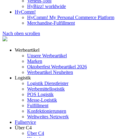
Verleih-Tool
HyBizz! worldwide
HyComm!
HyComm! My Personal Commerce Platform
Merchandise-Fulfillment
Nach oben scrollen
Werbeartikel
Unsere Werbeartikel
Marken
Oktoberfest Werbeartikel 2026
Werbeartikel Neuheiten
Logistik
Logistik Dienstleister
Werbemittellogistik
POS Logistik
Messe-Logistik
Fulfillment
Konfektionierungen
Weltweites Netzwerk
Fullservice
Über C4
Über C4