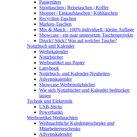
Papiertüten
Sporttaschen | Reisetaschen | Koffer
Shopper | Einkaufstaschen | Kühltaschen
Recycling-Taschen
Marken-Taschen
Mix & Match - 100% individuell | kleine Auflage
Showcase - ein paar umgesetzte Taschenprojekte
Druck? Stick? Was auf welcher Tasche?
Notizbuch und Kalender
Werbekalender
Notizbücher
Werbeartikel aus Papier
Lanybook
Notizbuch- und Kalender-Neuheiten
Adventskalender
Showcase Werbenotizbücher
Wie sich Notizbücher und Kalender bedrucken
lassen
Technik und Elektronik
USB-Sticks
Powerbanks
Werbeartikel Weihnachten
Weihnachtliche Kundengeschenke und
Mitarbeitergeschenke
Adventskalender