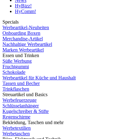
News
HyBizz!
HyComm!
Specials
Werbeartikel-Neuheiten
Onboarding Boxen
Merchandise-Artikel
Nachhaltige Werbeartikel
Marken Werbeartikel
Essen und Trinken
Süße Werbung
Fruchtgummi
Schokolade
Werbeartikel für Küche und Haushalt
Tassen und Becher
Trinkflaschen
Streuartikel und Basics
Werbefeuerzeuge
Schlüsselanhänger
Kugelschreiber & Stifte
Regenschirme
Bekleidung, Taschen und mehr
Werbetextilien
Werbetaschen