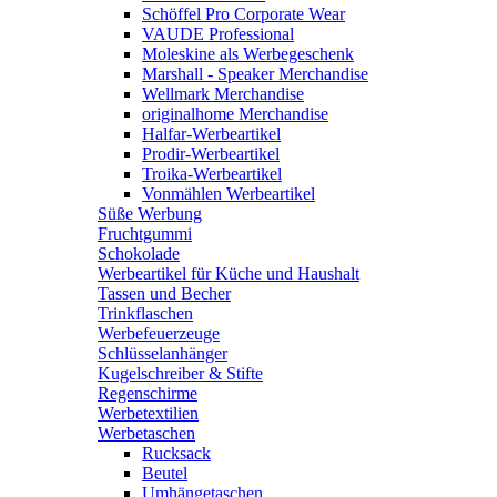
Schöffel Pro Corporate Wear
VAUDE Professional
Moleskine als Werbegeschenk
Marshall - Speaker Merchandise
Wellmark Merchandise
originalhome Merchandise
Halfar-Werbeartikel
Prodir-Werbeartikel
Troika-Werbeartikel
Vonmählen Werbeartikel
Süße Werbung
Fruchtgummi
Schokolade
Werbeartikel für Küche und Haushalt
Tassen und Becher
Trinkflaschen
Werbefeuerzeuge
Schlüsselanhänger
Kugelschreiber & Stifte
Regenschirme
Werbetextilien
Werbetaschen
Rucksack
Beutel
Umhängetaschen