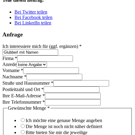
Teile diesen Beitrag:
Bei Twitter teilen
Bei Facebook teilen
Bei LinkedIn teilen
Anfrage
Ich interessiere mich für (ggf. ergänzen)
*
Veredelung
Firma
*
Ihrem
Anrede
und
Vorname
*
Nachname
*
Straße und Hausnummer
*
Postleitzahl und Ort
*
Ihre E-Mail-Adresse
*
Ihre Telefonnummer
*
Gewünschte Menge
*
Ich möchte eine genaue Menge angeben
Die Menge ist noch nicht näher definiert
Bitte bieten Sie mir die jeweilige