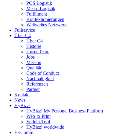
POS Logistik
Messe-Logistik
Fulfillment
Konfektionierungen
Weltweites Netzwerk
Fullservice
Über C4
Über C4
Historie
Unser Team
Jobs
Mission
Qualität
Code of Conduct
Nachhaltigkeit
Referenzen
Partner
Kontakt
News
HyBizz!
HyBizz! My Personal Business Platform
Web-to-Print
Verleih-Tool
HyBizz! worldwide
HyComm!