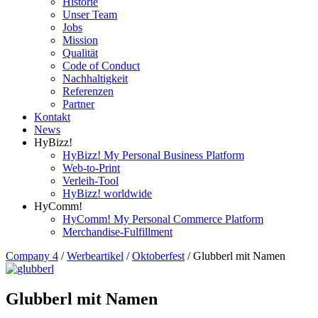
Historie
Unser Team
Jobs
Mission
Qualität
Code of Conduct
Nachhaltigkeit
Referenzen
Partner
Kontakt
News
HyBizz!
HyBizz! My Personal Business Platform
Web-to-Print
Verleih-Tool
HyBizz! worldwide
HyComm!
HyComm! My Personal Commerce Platform
Merchandise-Fulfillment
Company 4
/
Werbeartikel
/
Oktoberfest
/
Glubberl mit Namen
Glubberl mit Namen