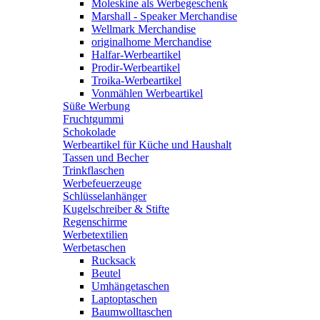
Moleskine als Werbegeschenk
Marshall - Speaker Merchandise
Wellmark Merchandise
originalhome Merchandise
Halfar-Werbeartikel
Prodir-Werbeartikel
Troika-Werbeartikel
Vonmählen Werbeartikel
Süße Werbung
Fruchtgummi
Schokolade
Werbeartikel für Küche und Haushalt
Tassen und Becher
Trinkflaschen
Werbefeuerzeuge
Schlüsselanhänger
Kugelschreiber & Stifte
Regenschirme
Werbetextilien
Werbetaschen
Rucksack
Beutel
Umhängetaschen
Laptoptaschen
Baumwolltaschen