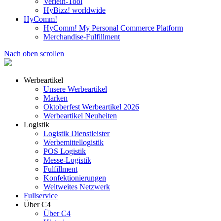
Verleih-Tool
HyBizz! worldwide
HyComm!
HyComm! My Personal Commerce Platform
Merchandise-Fulfillment
Nach oben scrollen
Werbeartikel
Unsere Werbeartikel
Marken
Oktoberfest Werbeartikel 2026
Werbeartikel Neuheiten
Logistik
Logistik Dienstleister
Werbemittellogistik
POS Logistik
Messe-Logistik
Fulfillment
Konfektionierungen
Weltweites Netzwerk
Fullservice
Über C4
Über C4