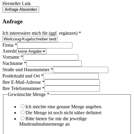
Ich
Hersteller Link
mehr
Anfrage Absenden
Anfrage
Ich interessiere mich für (ggf. ergänzen)
*
noch
Firma
*
damit
Anrede
für
Vorname
*
Nachname
*
Straße und Hausnummer
*
Postleitzahl und Ort
*
Ihre E-Mail-Adresse
*
Ihre Telefonnummer
*
Gewünschte Menge
*
Ich möchte eine genaue Menge angeben
Die Menge ist noch nicht näher definiert
Bitte bieten Sie mir die jeweilige
Mindestabnahmemenge an