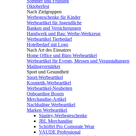
Sommer und Frühling
Oktoberfest
Nach Zielgruppen
Werbegeschenke für Kinder
Werbeartikel für Jugendliche
Banken und Versicherungen
Handwerk und Bau: Werbe-Werkzeug
Werbeartikel Tierbedarf
Hotelbedarf mit Logo
Nach Art des Einsatzes
Home Office und Büro Werbeartikel
Werbeartikel für Events, Messen und Veranstaltungen
Mailingverstärker
Sport und Gesundheit
Sport-Werbeartikel
Kosmetik-Werbeartikel
Werbeartikel-Neuheiten
Onboarding Boxen
Merchandise-Artikel
Nachhaltige Werbeartikel
Marken Werbeartikel
Stanley-Werbegeschenke
JBL Merchandise
Schöffel Pro Corporate Wear
VAUDE Professional