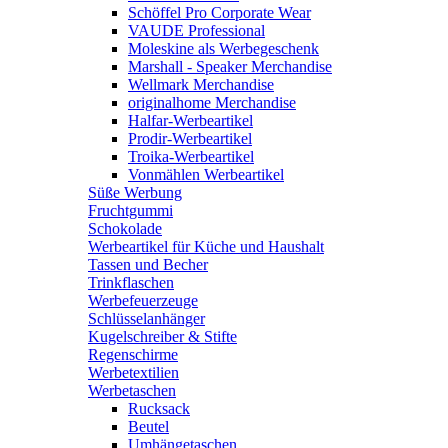
Schöffel Pro Corporate Wear
VAUDE Professional
Moleskine als Werbegeschenk
Marshall - Speaker Merchandise
Wellmark Merchandise
originalhome Merchandise
Halfar-Werbeartikel
Prodir-Werbeartikel
Troika-Werbeartikel
Vonmählen Werbeartikel
Süße Werbung
Fruchtgummi
Schokolade
Werbeartikel für Küche und Haushalt
Tassen und Becher
Trinkflaschen
Werbefeuerzeuge
Schlüsselanhänger
Kugelschreiber & Stifte
Regenschirme
Werbetextilien
Werbetaschen
Rucksack
Beutel
Umhängetaschen