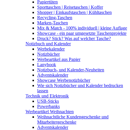
Papiertüten
Sporttaschen | Reisetaschen | Koffer
Shopper | Einkaufstaschen | Kühltaschen
Recycling-Taschen
Marken-Taschen
Mix & Match - 100% individuell | kleine Auflage
Showcase - ein paar umgesetzte Taschenprojekte
Druck? Stick? Was auf welcher Tasche?
Notizbuch und Kalender
Werbekalender
Notizbücher
Werbeartikel aus Papier
Lanybook
Notizbuch- und Kalender-Neuheiten
Adventskalender
Showcase Werbenotizbücher
Wie sich Notizbücher und Kalender bedrucken
lassen
Technik und Elektronik
USB-Sticks
Powerbanks
Werbeartikel Weihnachten
Weihnachtliche Kundengeschenke und
Mitarbeitergeschenke
Adventskalender