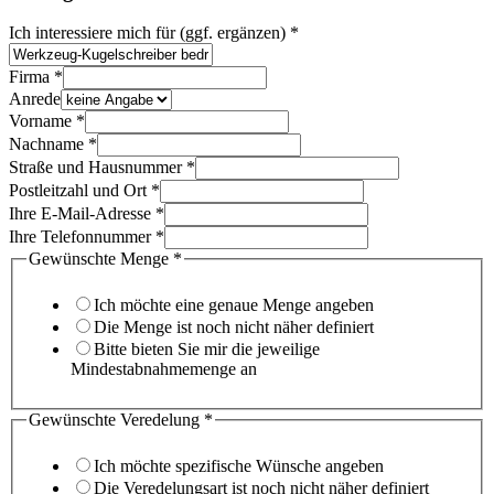
Ich interessiere mich für (ggf. ergänzen)
*
Firma
*
Anrede
Vorname
*
Nachname
*
Straße und Hausnummer
*
Postleitzahl und Ort
*
Ihre E-Mail-Adresse
*
Ihre Telefonnummer
*
Gewünschte Menge
*
Ich möchte eine genaue Menge angeben
Die Menge ist noch nicht näher definiert
Bitte bieten Sie mir die jeweilige
Mindestabnahmemenge an
Gewünschte Veredelung
*
Ich möchte spezifische Wünsche angeben
Die Veredelungsart ist noch nicht näher definiert