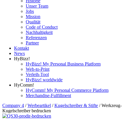
Historie
Unser Team
Jobs
Mission
Qualität
Code of Conduct
Nachhaltigkeit
Referenzen
Partner
Kontakt
News
HyBizz!
HyBizz! My Personal Business Platform
Web-to-Print
Verleih-Tool
HyBizz! worldwide
HyComm!
HyComm! My Personal Commerce Platform
Merchandise-Fulfillment
Company 4
/
Werbeartikel
/
Kugelschreiber & Stifte
/
Werkzeug-
Kugelschreiber bedrucken