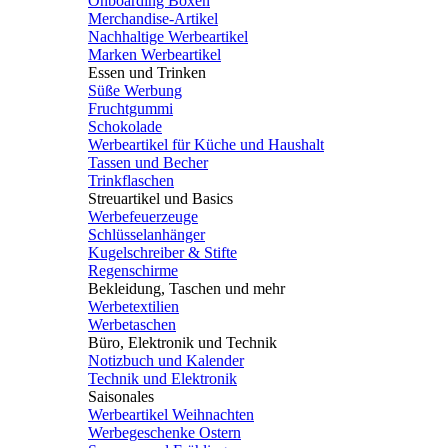
Onboarding Boxen
Merchandise-Artikel
Nachhaltige Werbeartikel
Marken Werbeartikel
Essen und Trinken
Süße Werbung
Fruchtgummi
Schokolade
Werbeartikel für Küche und Haushalt
Tassen und Becher
Trinkflaschen
Streuartikel und Basics
Werbefeuerzeuge
Schlüsselanhänger
Kugelschreiber & Stifte
Regenschirme
Bekleidung, Taschen und mehr
Werbetextilien
Werbetaschen
Büro, Elektronik und Technik
Notizbuch und Kalender
Technik und Elektronik
Saisonales
Werbeartikel Weihnachten
Werbegeschenke Ostern