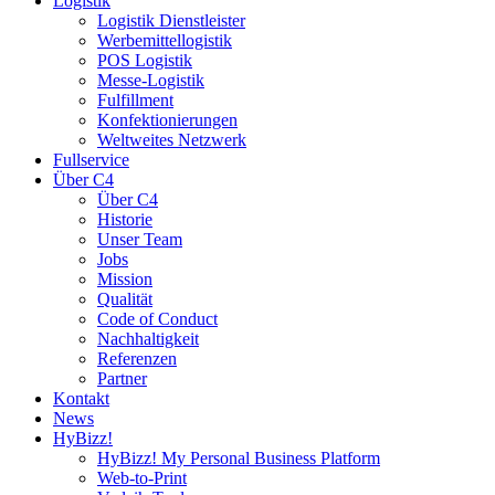
Logistik
Logistik Dienstleister
Werbemittellogistik
POS Logistik
Messe-Logistik
Fulfillment
Konfektionierungen
Weltweites Netzwerk
Fullservice
Über C4
Über C4
Historie
Unser Team
Jobs
Mission
Qualität
Code of Conduct
Nachhaltigkeit
Referenzen
Partner
Kontakt
News
HyBizz!
HyBizz! My Personal Business Platform
Web-to-Print