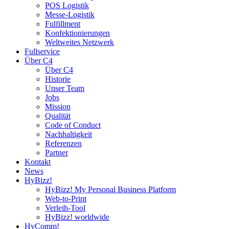
POS Logistik
Messe-Logistik
Fulfillment
Konfektionierungen
Weltweites Netzwerk
Fullservice
Über C4
Über C4
Historie
Unser Team
Jobs
Mission
Qualität
Code of Conduct
Nachhaltigkeit
Referenzen
Partner
Kontakt
News
HyBizz!
HyBizz! My Personal Business Platform
Web-to-Print
Verleih-Tool
HyBizz! worldwide
HyComm!