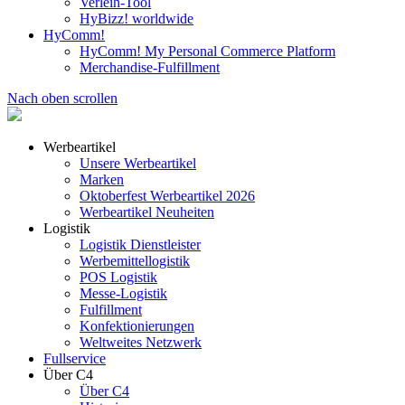
Verleih-Tool
HyBizz! worldwide
HyComm!
HyComm! My Personal Commerce Platform
Merchandise-Fulfillment
Nach oben scrollen
Werbeartikel
Unsere Werbeartikel
Marken
Oktoberfest Werbeartikel 2026
Werbeartikel Neuheiten
Logistik
Logistik Dienstleister
Werbemittellogistik
POS Logistik
Messe-Logistik
Fulfillment
Konfektionierungen
Weltweites Netzwerk
Fullservice
Über C4
Über C4