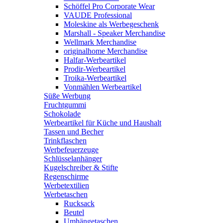
Schöffel Pro Corporate Wear
VAUDE Professional
Moleskine als Werbegeschenk
Marshall - Speaker Merchandise
Wellmark Merchandise
originalhome Merchandise
Halfar-Werbeartikel
Prodir-Werbeartikel
Troika-Werbeartikel
Vonmählen Werbeartikel
Süße Werbung
Fruchtgummi
Schokolade
Werbeartikel für Küche und Haushalt
Tassen und Becher
Trinkflaschen
Werbefeuerzeuge
Schlüsselanhänger
Kugelschreiber & Stifte
Regenschirme
Werbetextilien
Werbetaschen
Rucksack
Beutel
Umhängetaschen