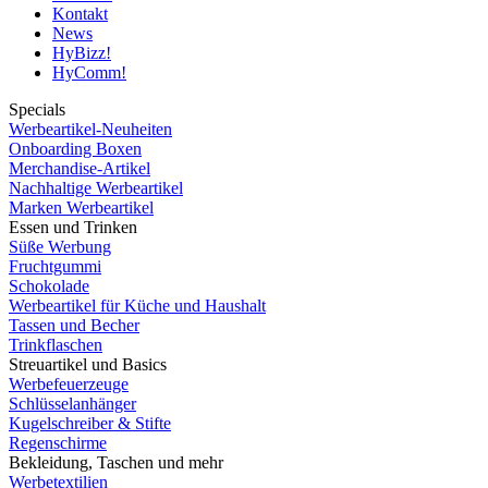
Kontakt
News
HyBizz!
HyComm!
Specials
Werbeartikel-Neuheiten
Onboarding Boxen
Merchandise-Artikel
Nachhaltige Werbeartikel
Marken Werbeartikel
Essen und Trinken
Süße Werbung
Fruchtgummi
Schokolade
Werbeartikel für Küche und Haushalt
Tassen und Becher
Trinkflaschen
Streuartikel und Basics
Werbefeuerzeuge
Schlüsselanhänger
Kugelschreiber & Stifte
Regenschirme
Bekleidung, Taschen und mehr
Werbetextilien