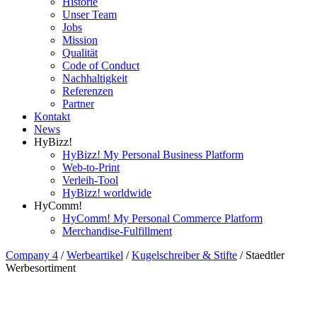
Historie
Unser Team
Jobs
Mission
Qualität
Code of Conduct
Nachhaltigkeit
Referenzen
Partner
Kontakt
News
HyBizz!
HyBizz! My Personal Business Platform
Web-to-Print
Verleih-Tool
HyBizz! worldwide
HyComm!
HyComm! My Personal Commerce Platform
Merchandise-Fulfillment
Company 4
/
Werbeartikel
/
Kugelschreiber & Stifte
/
Staedtler
Werbesortiment