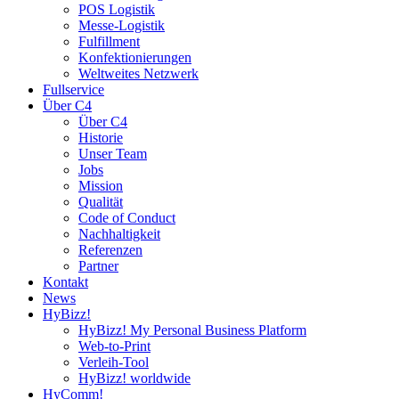
POS Logistik
Messe-Logistik
Fulfillment
Konfektionierungen
Weltweites Netzwerk
Fullservice
Über C4
Über C4
Historie
Unser Team
Jobs
Mission
Qualität
Code of Conduct
Nachhaltigkeit
Referenzen
Partner
Kontakt
News
HyBizz!
HyBizz! My Personal Business Platform
Web-to-Print
Verleih-Tool
HyBizz! worldwide
HyComm!