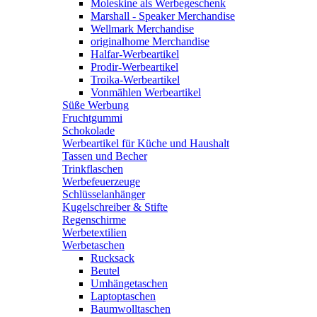
Moleskine als Werbegeschenk
Marshall - Speaker Merchandise
Wellmark Merchandise
originalhome Merchandise
Halfar-Werbeartikel
Prodir-Werbeartikel
Troika-Werbeartikel
Vonmählen Werbeartikel
Süße Werbung
Fruchtgummi
Schokolade
Werbeartikel für Küche und Haushalt
Tassen und Becher
Trinkflaschen
Werbefeuerzeuge
Schlüsselanhänger
Kugelschreiber & Stifte
Regenschirme
Werbetextilien
Werbetaschen
Rucksack
Beutel
Umhängetaschen
Laptoptaschen
Baumwolltaschen