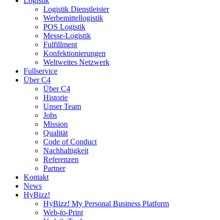
Logistik
Logistik Dienstleister
Werbemittellogistik
POS Logistik
Messe-Logistik
Fulfillment
Konfektionierungen
Weltweites Netzwerk
Fullservice
Über C4
Über C4
Historie
Unser Team
Jobs
Mission
Qualität
Code of Conduct
Nachhaltigkeit
Referenzen
Partner
Kontakt
News
HyBizz!
HyBizz! My Personal Business Platform
Web-to-Print