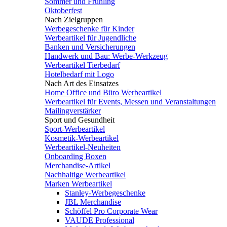
Sommer und Frühling
Oktoberfest
Nach Zielgruppen
Werbegeschenke für Kinder
Werbeartikel für Jugendliche
Banken und Versicherungen
Handwerk und Bau: Werbe-Werkzeug
Werbeartikel Tierbedarf
Hotelbedarf mit Logo
Nach Art des Einsatzes
Home Office und Büro Werbeartikel
Werbeartikel für Events, Messen und Veranstaltungen
Mailingverstärker
Sport und Gesundheit
Sport-Werbeartikel
Kosmetik-Werbeartikel
Werbeartikel-Neuheiten
Onboarding Boxen
Merchandise-Artikel
Nachhaltige Werbeartikel
Marken Werbeartikel
Stanley-Werbegeschenke
JBL Merchandise
Schöffel Pro Corporate Wear
VAUDE Professional