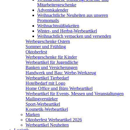
Mitarbeitergeschenke
Adventskalender
Weihnachtliche Neuheiten aus unseren
Promomails
Weihnachtssüßigkeiten
Winter- und Herbst-Werbeartikel
Weihnachtlich verpacken und versenden
Werbegeschenke Ostern
Sommer und Frühling
Oktoberfest
Werbegeschenke für Kinder
Werbeartikel für Jugendliche
Banken und Versicherungen
Handwerk und Bau: Werbe-Werkzeug
Werbeartikel Tierbedarf
Hotelbedarf mit Logo
Home Office und Büro Werbeartikel
Werbeartikel für Events, Messen und Veranstaltungen
Mailingverstärker
Sport-Werbeartikel
Kosmetik-Werbeartikel
Marken
Oktoberfest Werbeartikel 2026
Werbeartikel Neuheiten