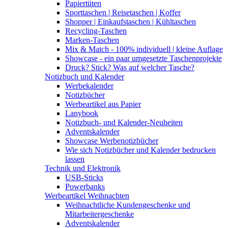
Papiertüten
Sporttaschen | Reisetaschen | Koffer
Shopper | Einkaufstaschen | Kühltaschen
Recycling-Taschen
Marken-Taschen
Mix & Match - 100% individuell | kleine Auflage
Showcase - ein paar umgesetzte Taschenprojekte
Druck? Stick? Was auf welcher Tasche?
Notizbuch und Kalender
Werbekalender
Notizbücher
Werbeartikel aus Papier
Lanybook
Notizbuch- und Kalender-Neuheiten
Adventskalender
Showcase Werbenotizbücher
Wie sich Notizbücher und Kalender bedrucken
lassen
Technik und Elektronik
USB-Sticks
Powerbanks
Werbeartikel Weihnachten
Weihnachtliche Kundengeschenke und
Mitarbeitergeschenke
Adventskalender