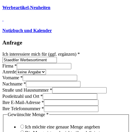
Werbeartikel-Neuheiten
Notizbuch und Kalender
Anfrage
Ich interessiere mich für (ggf. ergänzen)
*
damit
Firma
*
noch
Anrede
kreativ
Vorname
*
Nachname
*
Straße und Hausnummer
*
Postleitzahl und Ort
*
Ihre E-Mail-Adresse
*
Ihre Telefonnummer
*
Gewünschte Menge
*
Ich möchte eine genaue Menge angeben