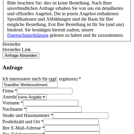
Bitte beachten Sie: dies ist keine Bestellung. Nach Ihrer
unverbindlichen Anfrage erhalten Sie von uns ein detailliertes
und offizielles Angebot. Die in jenem Angebot enthaltenen
Spezifikationen und Abbildungen sind die Basis für Ihre
mögliche Bestellung. Erst Ihre Bestellung ist für Sie (und uns)
bindend. Sie bestätigen hiermit zudem, unsere
Datenschutzerklärung
gelesen zu haben und ihr zuzustimmen.
Hersteller
Hersteller Link
Anfrage Absenden
Anfrage
Ich interessiere mich für (ggf. ergänzen)
*
Firma
*
Anrede
Vorname
*
Nachname
*
Hersteller
Straße und Hausnummer
*
interessiere
Postleitzahl und Ort
*
E-
Ihre E-Mail-Adresse
*
Mail-