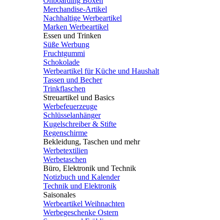
Onboarding Boxen
Merchandise-Artikel
Nachhaltige Werbeartikel
Marken Werbeartikel
Essen und Trinken
Süße Werbung
Fruchtgummi
Schokolade
Werbeartikel für Küche und Haushalt
Tassen und Becher
Trinkflaschen
Streuartikel und Basics
Werbefeuerzeuge
Schlüsselanhänger
Kugelschreiber & Stifte
Regenschirme
Bekleidung, Taschen und mehr
Werbetextilien
Werbetaschen
Büro, Elektronik und Technik
Notizbuch und Kalender
Technik und Elektronik
Saisonales
Werbeartikel Weihnachten
Werbegeschenke Ostern