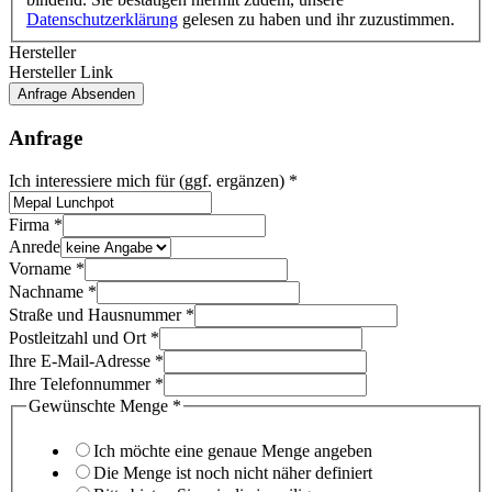
Datenschutzerklärung
gelesen zu haben und ihr zuzustimmen.
Hersteller
Hersteller Link
Anfrage Absenden
Anfrage
Ich interessiere mich für (ggf. ergänzen)
*
Menge
Firma
*
Ihre
Anrede
damit
Vorname
*
Nachname
*
Straße und Hausnummer
*
Postleitzahl und Ort
*
Ihre E-Mail-Adresse
*
Ihre Telefonnummer
*
Gewünschte Menge
*
Ich möchte eine genaue Menge angeben
Die Menge ist noch nicht näher definiert