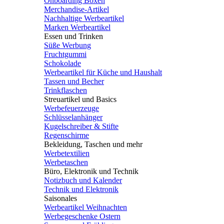
Onboarding Boxen
Merchandise-Artikel
Nachhaltige Werbeartikel
Marken Werbeartikel
Essen und Trinken
Süße Werbung
Fruchtgummi
Schokolade
Werbeartikel für Küche und Haushalt
Tassen und Becher
Trinkflaschen
Streuartikel und Basics
Werbefeuerzeuge
Schlüsselanhänger
Kugelschreiber & Stifte
Regenschirme
Bekleidung, Taschen und mehr
Werbetextilien
Werbetaschen
Büro, Elektronik und Technik
Notizbuch und Kalender
Technik und Elektronik
Saisonales
Werbeartikel Weihnachten
Werbegeschenke Ostern