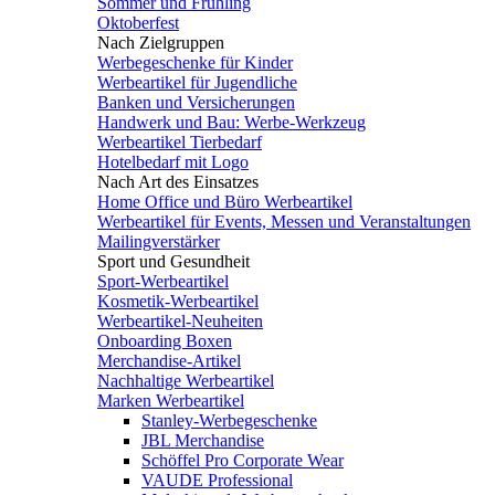
Sommer und Frühling
Oktoberfest
Nach Zielgruppen
Werbegeschenke für Kinder
Werbeartikel für Jugendliche
Banken und Versicherungen
Handwerk und Bau: Werbe-Werkzeug
Werbeartikel Tierbedarf
Hotelbedarf mit Logo
Nach Art des Einsatzes
Home Office und Büro Werbeartikel
Werbeartikel für Events, Messen und Veranstaltungen
Mailingverstärker
Sport und Gesundheit
Sport-Werbeartikel
Kosmetik-Werbeartikel
Werbeartikel-Neuheiten
Onboarding Boxen
Merchandise-Artikel
Nachhaltige Werbeartikel
Marken Werbeartikel
Stanley-Werbegeschenke
JBL Merchandise
Schöffel Pro Corporate Wear
VAUDE Professional