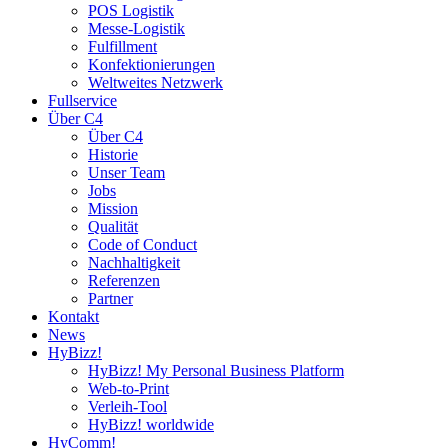
POS Logistik
Messe-Logistik
Fulfillment
Konfektionierungen
Weltweites Netzwerk
Fullservice
Über C4
Über C4
Historie
Unser Team
Jobs
Mission
Qualität
Code of Conduct
Nachhaltigkeit
Referenzen
Partner
Kontakt
News
HyBizz!
HyBizz! My Personal Business Platform
Web-to-Print
Verleih-Tool
HyBizz! worldwide
HyComm!