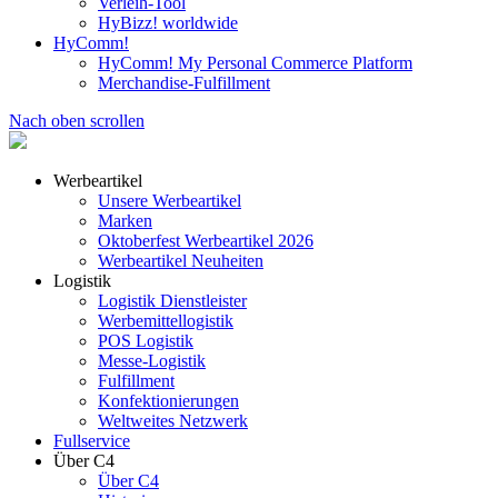
Verleih-Tool
HyBizz! worldwide
HyComm!
HyComm! My Personal Commerce Platform
Merchandise-Fulfillment
Nach oben scrollen
Werbeartikel
Unsere Werbeartikel
Marken
Oktoberfest Werbeartikel 2026
Werbeartikel Neuheiten
Logistik
Logistik Dienstleister
Werbemittellogistik
POS Logistik
Messe-Logistik
Fulfillment
Konfektionierungen
Weltweites Netzwerk
Fullservice
Über C4
Über C4