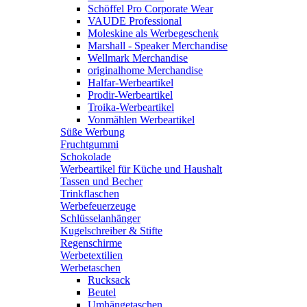
Schöffel Pro Corporate Wear
VAUDE Professional
Moleskine als Werbegeschenk
Marshall - Speaker Merchandise
Wellmark Merchandise
originalhome Merchandise
Halfar-Werbeartikel
Prodir-Werbeartikel
Troika-Werbeartikel
Vonmählen Werbeartikel
Süße Werbung
Fruchtgummi
Schokolade
Werbeartikel für Küche und Haushalt
Tassen und Becher
Trinkflaschen
Werbefeuerzeuge
Schlüsselanhänger
Kugelschreiber & Stifte
Regenschirme
Werbetextilien
Werbetaschen
Rucksack
Beutel
Umhängetaschen