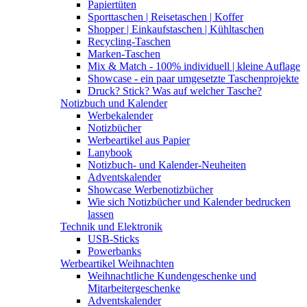
Papiertüten
Sporttaschen | Reisetaschen | Koffer
Shopper | Einkaufstaschen | Kühltaschen
Recycling-Taschen
Marken-Taschen
Mix & Match - 100% individuell | kleine Auflage
Showcase - ein paar umgesetzte Taschenprojekte
Druck? Stick? Was auf welcher Tasche?
Notizbuch und Kalender
Werbekalender
Notizbücher
Werbeartikel aus Papier
Lanybook
Notizbuch- und Kalender-Neuheiten
Adventskalender
Showcase Werbenotizbücher
Wie sich Notizbücher und Kalender bedrucken
lassen
Technik und Elektronik
USB-Sticks
Powerbanks
Werbeartikel Weihnachten
Weihnachtliche Kundengeschenke und
Mitarbeitergeschenke
Adventskalender