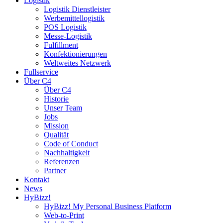
Logistik
Logistik Dienstleister
Werbemittellogistik
POS Logistik
Messe-Logistik
Fulfillment
Konfektionierungen
Weltweites Netzwerk
Fullservice
Über C4
Über C4
Historie
Unser Team
Jobs
Mission
Qualität
Code of Conduct
Nachhaltigkeit
Referenzen
Partner
Kontakt
News
HyBizz!
HyBizz! My Personal Business Platform
Web-to-Print