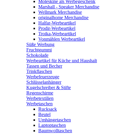
Moleskine als Werbegeschenk
Marshall - Speaker Merchandise
Wellmark Merchandise
originalhome Merchandise
Halfar-Werbeartikel
Prodir-Werbeartikel
Troika-Werbeartikel
Vonmählen Werbeartikel
Süße Werbung
Fruchtgummi
Schokolade
Werbeartikel für Küche und Haushalt
Tassen und Becher
Trinkflaschen
Werbefeuerzeuge
Schlüsselanhänger
Kugelschreiber & Stifte
Regenschirme
Werbetextilien
Werbetaschen
Rucksack
Beutel
Umhängetaschen
Laptoptaschen
Baumwolltaschen