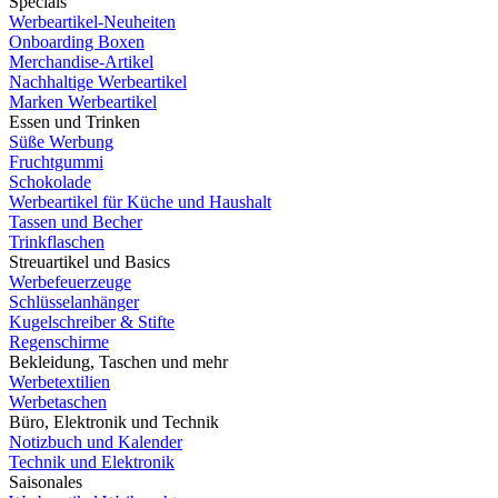
Specials
Werbeartikel-Neuheiten
Onboarding Boxen
Merchandise-Artikel
Nachhaltige Werbeartikel
Marken Werbeartikel
Essen und Trinken
Süße Werbung
Fruchtgummi
Schokolade
Werbeartikel für Küche und Haushalt
Tassen und Becher
Trinkflaschen
Streuartikel und Basics
Werbefeuerzeuge
Schlüsselanhänger
Kugelschreiber & Stifte
Regenschirme
Bekleidung, Taschen und mehr
Werbetextilien
Werbetaschen
Büro, Elektronik und Technik
Notizbuch und Kalender
Technik und Elektronik
Saisonales