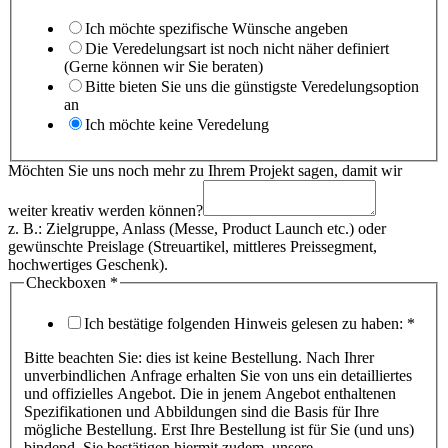
Ich möchte spezifische Wünsche angeben
Die Veredelungsart ist noch nicht näher definiert
(Gerne können wir Sie beraten)
Bitte bieten Sie uns die günstigste Veredelungsoption
an
Ich möchte keine Veredelung
Name
Möchten Sie uns noch mehr zu Ihrem Projekt sagen, damit wir
mehr
Checkboxen
weiter kreativ werden können?
z. B.: Zielgruppe, Anlass (Messe, Product Launch etc.) oder
gewünschte Preislage (Streuartikel, mittleres Preissegment,
hochwertiges Geschenk).
Checkboxen
*
Ich bestätige folgenden Hinweis gelesen zu haben:
*
Bitte beachten Sie: dies ist keine Bestellung. Nach Ihrer
unverbindlichen Anfrage erhalten Sie von uns ein detailliertes
und offizielles Angebot. Die in jenem Angebot enthaltenen
Spezifikationen und Abbildungen sind die Basis für Ihre
mögliche Bestellung. Erst Ihre Bestellung ist für Sie (und uns)
bindend. Sie bestätigen hiermit zudem, unsere