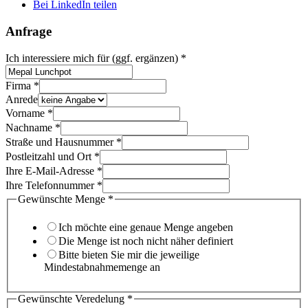
Bei LinkedIn teilen
Anfrage
Ich interessiere mich für (ggf. ergänzen)
*
Firma
*
Anrede
Vorname
*
Nachname
*
Straße und Hausnummer
*
Postleitzahl und Ort
*
Ihre E-Mail-Adresse
*
Ihre Telefonnummer
*
Gewünschte Menge
*
Ich möchte eine genaue Menge angeben
Die Menge ist noch nicht näher definiert
Bitte bieten Sie mir die jeweilige
Mindestabnahmemenge an
Gewünschte Veredelung
*