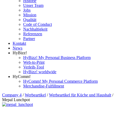
Historie
Unser Team
Jobs
Mission
Qualität
Code of Conduct
Nachhaltigkeit
Referenzen
Partner
Kontakt
News
HyBizz!
HyBizz! My Personal Business Platform
Web-to-Print
Verleih-Tool
HyBizz! worldwide
HyComm!
HyComm! My Personal Commerce Platform
Merchandise-Fulfillment
Company 4
/
Werbeartikel
/
Werbeartikel für Küche und Haushalt
/
Mepal Lunchpot