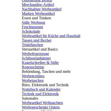
Onboarding Boxen
Merchandise-Artikel
Nachhaltige Werbeartikel
Marken Werbeartikel
Essen und Trinken
Süße Werbung
Fruchtgummi
Schokolade
Werbeartikel für Küche und Haushalt
Tassen und Becher
Trinkflaschen
Streuartikel und Basics
Werbefeuerzeuge
Schlüsselanhänger
Kugelschreiber & Stifte
Regenschirme
Bekleidung, Taschen und mehr
Werbetextilien
Werbetaschen
Büro, Elektronik und Technik
Notizbuch und Kalender
Technik und Elektronik
Saisonales
Werbeartikel Weihnachten
Werbegeschenke Ostern