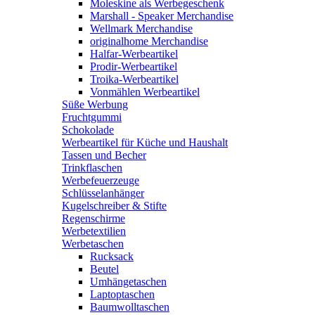
Moleskine als Werbegeschenk
Marshall - Speaker Merchandise
Wellmark Merchandise
originalhome Merchandise
Halfar-Werbeartikel
Prodir-Werbeartikel
Troika-Werbeartikel
Vonmählen Werbeartikel
Süße Werbung
Fruchtgummi
Schokolade
Werbeartikel für Küche und Haushalt
Tassen und Becher
Trinkflaschen
Werbefeuerzeuge
Schlüsselanhänger
Kugelschreiber & Stifte
Regenschirme
Werbetextilien
Werbetaschen
Rucksack
Beutel
Umhängetaschen
Laptoptaschen
Baumwolltaschen