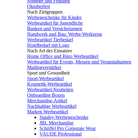
Sommer und Frühling
Oktoberfest
Nach Zielgruppen
Werbegeschenke für Kinder
Werbeartikel für Jugendliche
Banken und Versicherungen
Handwerk und Bau: Werbe-Werkzeug
Werbeartikel Tierbedarf
Hotelbedarf mit Logo
Nach Art des Einsatzes
Home Office und Büro Werbeartikel
Werbeartikel für Events, Messen und Veranstaltungen
Mailingverstärker
Sport und Gesundheit
Sport-Werbeartikel
Kosmetik-Werbeartikel
Werbeartikel-Neuheiten
Onboarding Boxen
Merchandise-Artikel
Nachhaltige Werbeartikel
Marken Werbeartikel
Stanley-Werbegeschenke
JBL Merchandise
Schöffel Pro Corporate Wear
VAUDE Professional