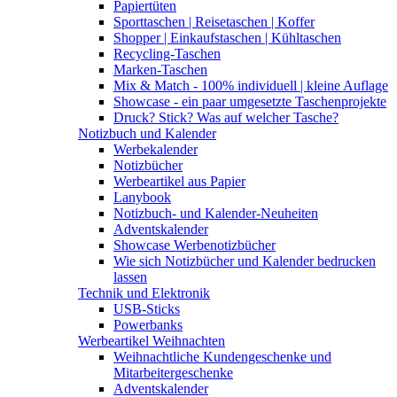
Papiertüten
Sporttaschen | Reisetaschen | Koffer
Shopper | Einkaufstaschen | Kühltaschen
Recycling-Taschen
Marken-Taschen
Mix & Match - 100% individuell | kleine Auflage
Showcase - ein paar umgesetzte Taschenprojekte
Druck? Stick? Was auf welcher Tasche?
Notizbuch und Kalender
Werbekalender
Notizbücher
Werbeartikel aus Papier
Lanybook
Notizbuch- und Kalender-Neuheiten
Adventskalender
Showcase Werbenotizbücher
Wie sich Notizbücher und Kalender bedrucken
lassen
Technik und Elektronik
USB-Sticks
Powerbanks
Werbeartikel Weihnachten
Weihnachtliche Kundengeschenke und
Mitarbeitergeschenke
Adventskalender