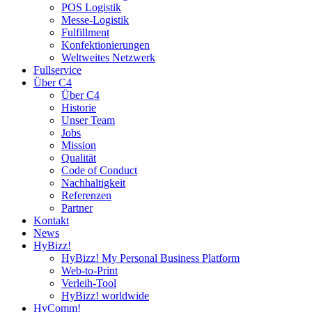
POS Logistik
Messe-Logistik
Fulfillment
Konfektionierungen
Weltweites Netzwerk
Fullservice
Über C4
Über C4
Historie
Unser Team
Jobs
Mission
Qualität
Code of Conduct
Nachhaltigkeit
Referenzen
Partner
Kontakt
News
HyBizz!
HyBizz! My Personal Business Platform
Web-to-Print
Verleih-Tool
HyBizz! worldwide
HyComm!