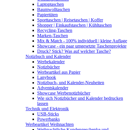
Laptoptaschen
Baumwolltaschen
Papiertüten
Sporttaschen | Reisetaschen | Koffer
Shopper | Einkaufstaschen | Kühltaschen
Recycling-Taschen
Marken-Taschen
Mix & Match - 100% individuell | kleine Auflage
Showcase - ein paar umgesetzte Taschenprojekte
Druck? Stick? Was auf welcher Tasche?
Notizbuch und Kalender
Werbekalender
Notizbücher
Werbeartikel aus Papier
Lanybook
Notizbuch- und Kalender-Neuheiten
Adventskalender
Showcase Werbenotizbücher
Wie sich Notizbücher und Kalender bedrucken
lassen
Technik und Elektronik
USB-Sticks
Powerbanks
Werbeartikel Weihnachten
Weihnachtliche Kundengeschenke und