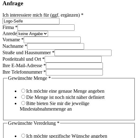
Anfrage
Ich interessiere mich für (ggf. ergänzen)
*
Firma
*
Postleitzahl
Anrede
Gewünschte
Vorname
*
Name
Nachname
*
Straße und Hausnummer
*
Postleitzahl und Ort
*
Ihre E-Mail-Adresse
*
Ihre Telefonnummer
*
Gewünschte Menge
*
Ich möchte eine genaue Menge angeben
Die Menge ist noch nicht näher definiert
Bitte bieten Sie mir die jeweilige
Mindestabnahmemenge an
Gewünschte Veredelung
*
Ich möchte spezifische Wünsche angeben