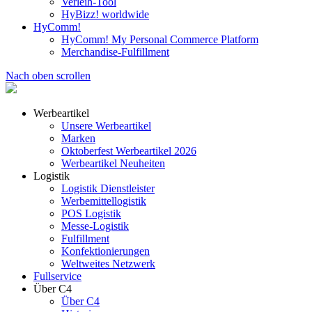
Verleih-Tool
HyBizz! worldwide
HyComm!
HyComm! My Personal Commerce Platform
Merchandise-Fulfillment
Nach oben scrollen
Werbeartikel
Unsere Werbeartikel
Marken
Oktoberfest Werbeartikel 2026
Werbeartikel Neuheiten
Logistik
Logistik Dienstleister
Werbemittellogistik
POS Logistik
Messe-Logistik
Fulfillment
Konfektionierungen
Weltweites Netzwerk
Fullservice
Über C4
Über C4