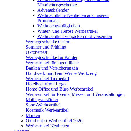
Mitarbeitergeschenke
Adventskalender
Weihnachtliche Neuheiten aus unseren
Promomails
Weihnachtssüßigkeiten
Winter- und Herbst-Werbeartikel
Weihnachtlich verpacken und versenden
Werbegeschenke Ostern
Sommer und Frühling
Oktoberfest
Werbegeschenke für Kinder
Werbeartikel für Jugendliche
Banken und Versicherungen
Handwerk und Bau: Werbe-Werkzeug
Werbeartikel Tierbedarf
Hotelbedarf mit Logo
Home Office und Büro Werbeartikel
Werbeartikel für Events, Messen und Veranstaltungen
Mailingverstärker
Sport-Werbeartikel
Kosmetik-Werbeartikel
Marken
Oktoberfest Werbeartikel 2026
Werbeartikel Neuheiten