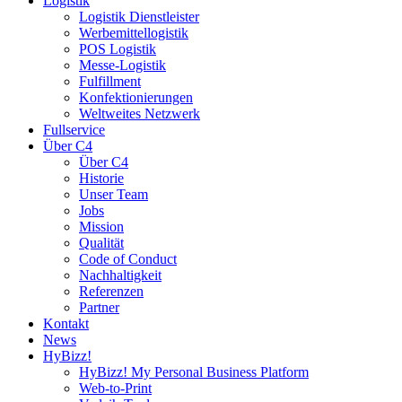
Logistik
Logistik Dienstleister
Werbemittellogistik
POS Logistik
Messe-Logistik
Fulfillment
Konfektionierungen
Weltweites Netzwerk
Fullservice
Über C4
Über C4
Historie
Unser Team
Jobs
Mission
Qualität
Code of Conduct
Nachhaltigkeit
Referenzen
Partner
Kontakt
News
HyBizz!
HyBizz! My Personal Business Platform
Web-to-Print