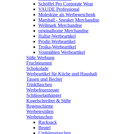
Schöffel Pro Corporate Wear
VAUDE Professional
Moleskine als Werbegeschenk
Marshall - Speaker Merchandise
Wellmark Merchandise
originalhome Merchandise
Halfar-Werbeartikel
Prodir-Werbeartikel
Troika-Werbeartikel
Vonmählen Werbeartikel
Süße Werbung
Fruchtgummi
Schokolade
Werbeartikel für Küche und Haushalt
Tassen und Becher
Trinkflaschen
Werbefeuerzeuge
Schlüsselanhänger
Kugelschreiber & Stifte
Regenschirme
Werbetextilien
Werbetaschen
Rucksack
Beutel
Umhängetaschen