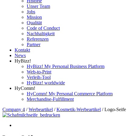
Historie
Unser Team
Jobs
Mission
Qualität
Code of Conduct
Nachhaltigkeit
Referenzen
Partner
Kontakt
News
HyBizz!
HyBizz! My Personal Business Platform
Web-to-Print
Verleih-Tool
HyBizz! worldwide
HyComm!
HyComm! My Personal Commerce Platform
Merchandise-Fulfillment
Company 4
/
Werbeartikel
/
Kosmetik-Werbeartikel
/
Logo-Seife