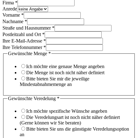
Firma
Firma
*
Anrede
Vorname
*
Nachname
*
Straße und Hausnummer
*
Postleitzahl und Ort
*
Ihre E-Mail-Adresse
*
Ihre Telefonnummer
*
Gewünschte Menge
*
Ich möchte eine genaue Menge angeben
Die Menge ist noch nicht näher definiert
Bitte bieten Sie mir die jeweilige
Mindestabnahmemenge an
Gewünschte Veredelung
*
Ich möchte spezifische Wünsche angeben
Die Veredelungsart ist noch nicht näher definiert
(Gerne können wir Sie beraten)
Bitte bieten Sie uns die günstigste Veredelungsoption
an