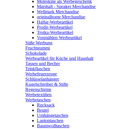
Moleskine als Werbegeschenk
Marshall - Speaker Merchandise
Wellmark Merchandise
originalhome Merchandise
Halfar-Werbeartikel
Prodir-Werbeartikel
Troika-Werbeartikel
Vonmählen Werbeartikel
Süße Werbung
Fruchtgummi
Schokolade
Werbeartikel für Küche und Haushalt
Tassen und Becher
Trinkflaschen
Werbefeuerzeuge
Schlüsselanhänger
Kugelschreiber & Stifte
Regenschirme
Werbetextilien
Werbetaschen
Rucksack
Beutel
Umhängetaschen
Laptoptaschen
Baumwolltaschen