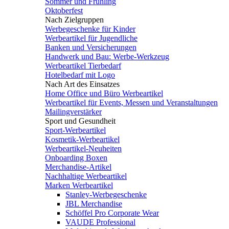
Sommer und Frühling
Oktoberfest
Nach Zielgruppen
Werbegeschenke für Kinder
Werbeartikel für Jugendliche
Banken und Versicherungen
Handwerk und Bau: Werbe-Werkzeug
Werbeartikel Tierbedarf
Hotelbedarf mit Logo
Nach Art des Einsatzes
Home Office und Büro Werbeartikel
Werbeartikel für Events, Messen und Veranstaltungen
Mailingverstärker
Sport und Gesundheit
Sport-Werbeartikel
Kosmetik-Werbeartikel
Werbeartikel-Neuheiten
Onboarding Boxen
Merchandise-Artikel
Nachhaltige Werbeartikel
Marken Werbeartikel
Stanley-Werbegeschenke
JBL Merchandise
Schöffel Pro Corporate Wear
VAUDE Professional