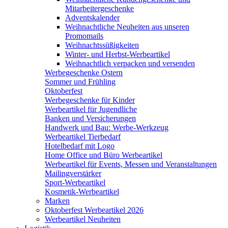
Mitarbeitergeschenke
Adventskalender
Weihnachtliche Neuheiten aus unseren
Promomails
Weihnachtssüßigkeiten
Winter- und Herbst-Werbeartikel
Weihnachtlich verpacken und versenden
Werbegeschenke Ostern
Sommer und Frühling
Oktoberfest
Werbegeschenke für Kinder
Werbeartikel für Jugendliche
Banken und Versicherungen
Handwerk und Bau: Werbe-Werkzeug
Werbeartikel Tierbedarf
Hotelbedarf mit Logo
Home Office und Büro Werbeartikel
Werbeartikel für Events, Messen und Veranstaltungen
Mailingverstärker
Sport-Werbeartikel
Kosmetik-Werbeartikel
Marken
Oktoberfest Werbeartikel 2026
Werbeartikel Neuheiten