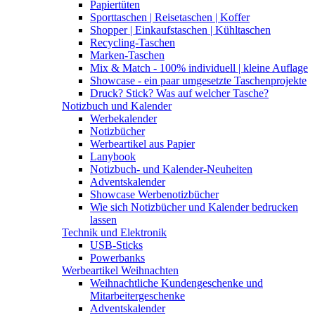
Papiertüten
Sporttaschen | Reisetaschen | Koffer
Shopper | Einkaufstaschen | Kühltaschen
Recycling-Taschen
Marken-Taschen
Mix & Match - 100% individuell | kleine Auflage
Showcase - ein paar umgesetzte Taschenprojekte
Druck? Stick? Was auf welcher Tasche?
Notizbuch und Kalender
Werbekalender
Notizbücher
Werbeartikel aus Papier
Lanybook
Notizbuch- und Kalender-Neuheiten
Adventskalender
Showcase Werbenotizbücher
Wie sich Notizbücher und Kalender bedrucken
lassen
Technik und Elektronik
USB-Sticks
Powerbanks
Werbeartikel Weihnachten
Weihnachtliche Kundengeschenke und
Mitarbeitergeschenke
Adventskalender