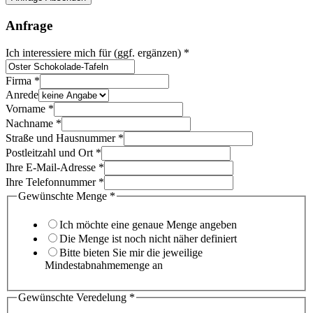
Anfrage
Ich interessiere mich für (ggf. ergänzen)
*
Firma
*
Anrede
Vorname
*
Nachname
*
Straße und Hausnummer
*
Postleitzahl und Ort
*
Ihre E-Mail-Adresse
*
Ihre Telefonnummer
*
Gewünschte Menge
*
Ich möchte eine genaue Menge angeben
Die Menge ist noch nicht näher definiert
Bitte bieten Sie mir die jeweilige
Mindestabnahmemenge an
Gewünschte Veredelung
*