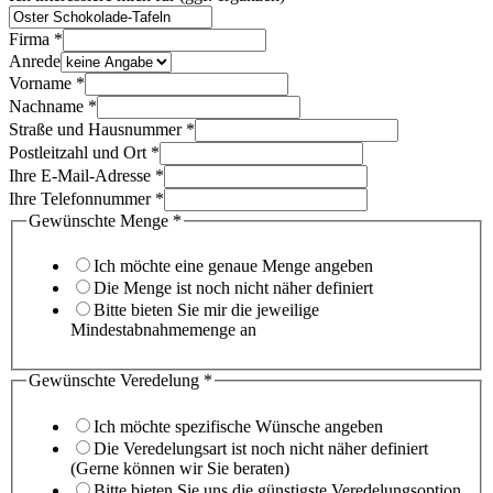
Firma
*
Anrede
Vorname
*
Nachname
*
Straße und Hausnummer
*
Postleitzahl und Ort
*
Ihre E-Mail-Adresse
*
Ihre Telefonnummer
*
Gewünschte Menge
*
Ich möchte eine genaue Menge angeben
Die Menge ist noch nicht näher definiert
Bitte bieten Sie mir die jeweilige
Mindestabnahmemenge an
Sie
Gewünschte Veredelung
*
sagen,
Gewünschte
Ich möchte spezifische Wünsche angeben
Die Veredelungsart ist noch nicht näher definiert
(Gerne können wir Sie beraten)
Bitte bieten Sie uns die günstigste Veredelungsoption