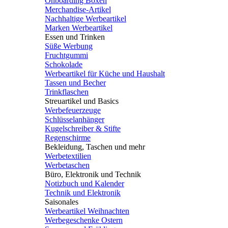
Onboarding Boxen
Merchandise-Artikel
Nachhaltige Werbeartikel
Marken Werbeartikel
Essen und Trinken
Süße Werbung
Fruchtgummi
Schokolade
Werbeartikel für Küche und Haushalt
Tassen und Becher
Trinkflaschen
Streuartikel und Basics
Werbefeuerzeuge
Schlüsselanhänger
Kugelschreiber & Stifte
Regenschirme
Bekleidung, Taschen und mehr
Werbetextilien
Werbetaschen
Büro, Elektronik und Technik
Notizbuch und Kalender
Technik und Elektronik
Saisonales
Werbeartikel Weihnachten
Werbegeschenke Ostern