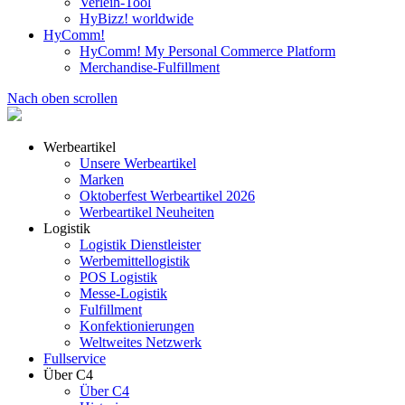
Verleih-Tool
HyBizz! worldwide
HyComm!
HyComm! My Personal Commerce Platform
Merchandise-Fulfillment
Nach oben scrollen
Werbeartikel
Unsere Werbeartikel
Marken
Oktoberfest Werbeartikel 2026
Werbeartikel Neuheiten
Logistik
Logistik Dienstleister
Werbemittellogistik
POS Logistik
Messe-Logistik
Fulfillment
Konfektionierungen
Weltweites Netzwerk
Fullservice
Über C4
Über C4