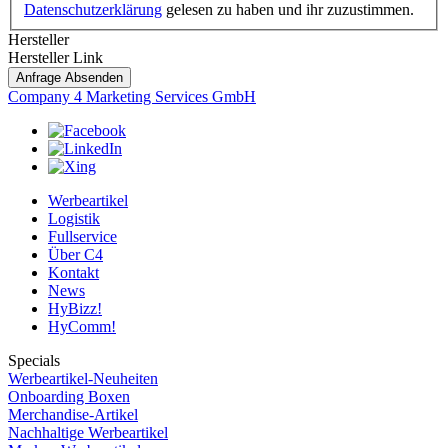
Datenschutzerklärung
gelesen zu haben und ihr zuzustimmen.
Postleitzahl
Hersteller
uns
Hersteller Link
Ihre
Anfrage Absenden
Company 4 Marketing Services GmbH
Werbeartikel
Logistik
Fullservice
Über C4
Kontakt
News
HyBizz!
HyComm!
Specials
Werbeartikel-Neuheiten
Onboarding Boxen
Merchandise-Artikel
Nachhaltige Werbeartikel