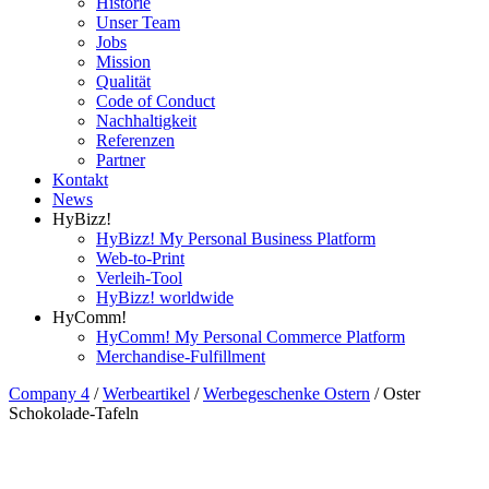
Historie
Unser Team
Jobs
Mission
Qualität
Code of Conduct
Nachhaltigkeit
Referenzen
Partner
Kontakt
News
HyBizz!
HyBizz! My Personal Business Platform
Web-to-Print
Verleih-Tool
HyBizz! worldwide
HyComm!
HyComm! My Personal Commerce Platform
Merchandise-Fulfillment
Company 4
/
Werbeartikel
/
Werbegeschenke Ostern
/
Oster
Schokolade-Tafeln