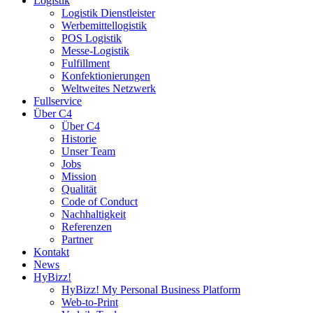
Logistik
Logistik Dienstleister
Werbemittellogistik
POS Logistik
Messe-Logistik
Fulfillment
Konfektionierungen
Weltweites Netzwerk
Fullservice
Über C4
Über C4
Historie
Unser Team
Jobs
Mission
Qualität
Code of Conduct
Nachhaltigkeit
Referenzen
Partner
Kontakt
News
HyBizz!
HyBizz! My Personal Business Platform
Web-to-Print