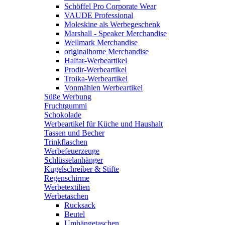
Schöffel Pro Corporate Wear
VAUDE Professional
Moleskine als Werbegeschenk
Marshall - Speaker Merchandise
Wellmark Merchandise
originalhome Merchandise
Halfar-Werbeartikel
Prodir-Werbeartikel
Troika-Werbeartikel
Vonmählen Werbeartikel
Süße Werbung
Fruchtgummi
Schokolade
Werbeartikel für Küche und Haushalt
Tassen und Becher
Trinkflaschen
Werbefeuerzeuge
Schlüsselanhänger
Kugelschreiber & Stifte
Regenschirme
Werbetextilien
Werbetaschen
Rucksack
Beutel
Umhängetaschen