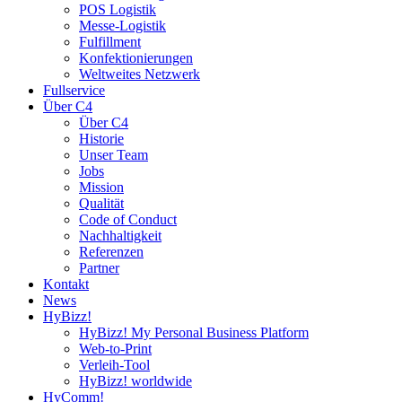
POS Logistik
Messe-Logistik
Fulfillment
Konfektionierungen
Weltweites Netzwerk
Fullservice
Über C4
Über C4
Historie
Unser Team
Jobs
Mission
Qualität
Code of Conduct
Nachhaltigkeit
Referenzen
Partner
Kontakt
News
HyBizz!
HyBizz! My Personal Business Platform
Web-to-Print
Verleih-Tool
HyBizz! worldwide
HyComm!