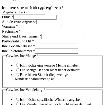
Ich interessiere mich für (ggf. ergänzen)
*
Firma
*
Anrede
Vorname
*
Nachname
*
Straße und Hausnummer
*
Postleitzahl und Ort
*
Ihre E-Mail-Adresse
*
Ihre Telefonnummer
*
Gewünschte Menge
*
Ich möchte eine genaue Menge angeben
Die Menge ist noch nicht näher definiert
Bitte bieten Sie mir die jeweilige
Mindestabnahmemenge an
Gewünschte Veredelung
*
Ich möchte spezifische Wünsche angeben
Die Veredelungsart ist noch nicht näher definiert