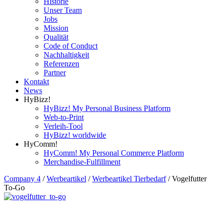
Historie
Unser Team
Jobs
Mission
Qualität
Code of Conduct
Nachhaltigkeit
Referenzen
Partner
Kontakt
News
HyBizz!
HyBizz! My Personal Business Platform
Web-to-Print
Verleih-Tool
HyBizz! worldwide
HyComm!
HyComm! My Personal Commerce Platform
Merchandise-Fulfillment
Company 4
/
Werbeartikel
/
Werbeartikel Tierbedarf
/
Vogelfutter
To-Go