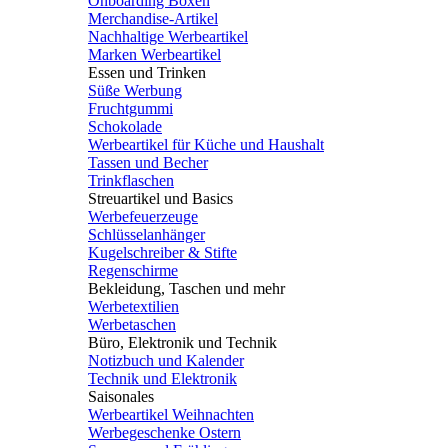
Onboarding Boxen
Merchandise-Artikel
Nachhaltige Werbeartikel
Marken Werbeartikel
Essen und Trinken
Süße Werbung
Fruchtgummi
Schokolade
Werbeartikel für Küche und Haushalt
Tassen und Becher
Trinkflaschen
Streuartikel und Basics
Werbefeuerzeuge
Schlüsselanhänger
Kugelschreiber & Stifte
Regenschirme
Bekleidung, Taschen und mehr
Werbetextilien
Werbetaschen
Büro, Elektronik und Technik
Notizbuch und Kalender
Technik und Elektronik
Saisonales
Werbeartikel Weihnachten
Werbegeschenke Ostern