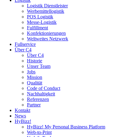
Logistik
Logistik Dienstleister
Werbemittellogistik
POS Logistik
Messe-Logistik
Fulfillment
Konfektionierungen
Weltweites Netzwerk
Fullservice
Über C4
Über C4
Historie
Unser Team
Jobs
Mission
Qualität
Code of Conduct
Nachhaltigkeit
Referenzen
Partner
Kontakt
News
HyBizz!
HyBizz! My Personal Business Platform
Web-to-Print