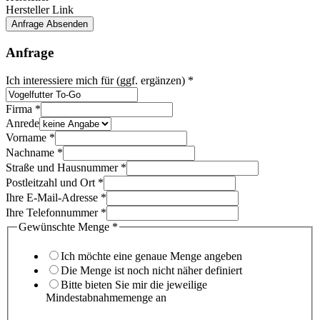
Hersteller Link
Anfrage Absenden
Anfrage
Ich interessiere mich für (ggf. ergänzen)
*
Firma
*
Anrede
Vorname
*
Nachname
*
Straße und Hausnummer
*
Postleitzahl und Ort
*
Ihre E-Mail-Adresse
*
Ihre Telefonnummer
*
Gewünschte Menge
*
Ich möchte eine genaue Menge angeben
Die Menge ist noch nicht näher definiert
Bitte bieten Sie mir die jeweilige
Mindestabnahmemenge an