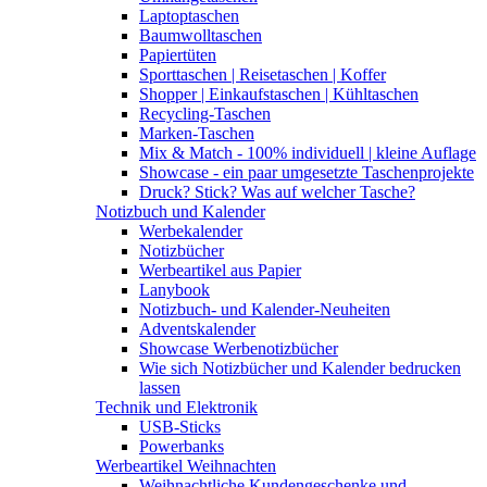
Laptoptaschen
Baumwolltaschen
Papiertüten
Sporttaschen | Reisetaschen | Koffer
Shopper | Einkaufstaschen | Kühltaschen
Recycling-Taschen
Marken-Taschen
Mix & Match - 100% individuell | kleine Auflage
Showcase - ein paar umgesetzte Taschenprojekte
Druck? Stick? Was auf welcher Tasche?
Notizbuch und Kalender
Werbekalender
Notizbücher
Werbeartikel aus Papier
Lanybook
Notizbuch- und Kalender-Neuheiten
Adventskalender
Showcase Werbenotizbücher
Wie sich Notizbücher und Kalender bedrucken
lassen
Technik und Elektronik
USB-Sticks
Powerbanks
Werbeartikel Weihnachten
Weihnachtliche Kundengeschenke und