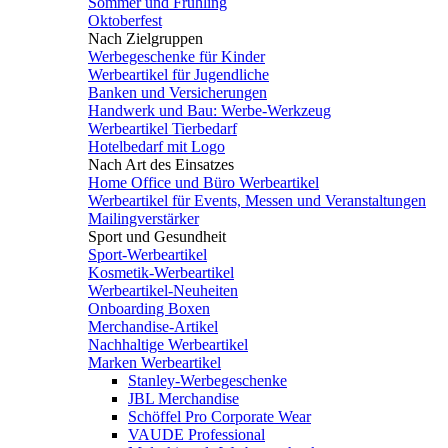
Sommer und Frühling
Oktoberfest
Nach Zielgruppen
Werbegeschenke für Kinder
Werbeartikel für Jugendliche
Banken und Versicherungen
Handwerk und Bau: Werbe-Werkzeug
Werbeartikel Tierbedarf
Hotelbedarf mit Logo
Nach Art des Einsatzes
Home Office und Büro Werbeartikel
Werbeartikel für Events, Messen und Veranstaltungen
Mailingverstärker
Sport und Gesundheit
Sport-Werbeartikel
Kosmetik-Werbeartikel
Werbeartikel-Neuheiten
Onboarding Boxen
Merchandise-Artikel
Nachhaltige Werbeartikel
Marken Werbeartikel
Stanley-Werbegeschenke
JBL Merchandise
Schöffel Pro Corporate Wear
VAUDE Professional