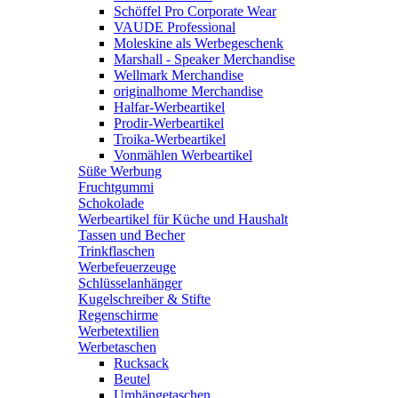
Schöffel Pro Corporate Wear
VAUDE Professional
Moleskine als Werbegeschenk
Marshall - Speaker Merchandise
Wellmark Merchandise
originalhome Merchandise
Halfar-Werbeartikel
Prodir-Werbeartikel
Troika-Werbeartikel
Vonmählen Werbeartikel
Süße Werbung
Fruchtgummi
Schokolade
Werbeartikel für Küche und Haushalt
Tassen und Becher
Trinkflaschen
Werbefeuerzeuge
Schlüsselanhänger
Kugelschreiber & Stifte
Regenschirme
Werbetextilien
Werbetaschen
Rucksack
Beutel
Umhängetaschen