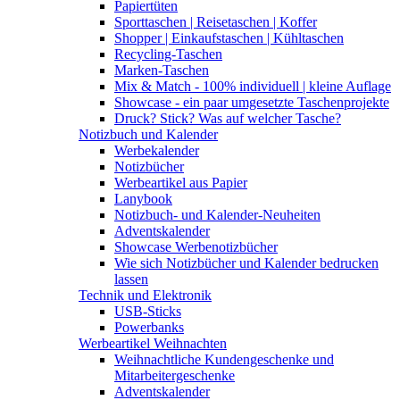
Papiertüten
Sporttaschen | Reisetaschen | Koffer
Shopper | Einkaufstaschen | Kühltaschen
Recycling-Taschen
Marken-Taschen
Mix & Match - 100% individuell | kleine Auflage
Showcase - ein paar umgesetzte Taschenprojekte
Druck? Stick? Was auf welcher Tasche?
Notizbuch und Kalender
Werbekalender
Notizbücher
Werbeartikel aus Papier
Lanybook
Notizbuch- und Kalender-Neuheiten
Adventskalender
Showcase Werbenotizbücher
Wie sich Notizbücher und Kalender bedrucken
lassen
Technik und Elektronik
USB-Sticks
Powerbanks
Werbeartikel Weihnachten
Weihnachtliche Kundengeschenke und
Mitarbeitergeschenke
Adventskalender