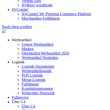
Verleih-Tool
HyBizz! worldwide
HyComm!
HyComm! My Personal Commerce Platform
Merchandise-Fulfillment
Nach oben scrollen
Werbeartikel
Unsere Werbeartikel
Marken
Oktoberfest Werbeartikel 2026
Werbeartikel Neuheiten
Logistik
Logistik Dienstleister
Werbemittellogistik
POS Logistik
Messe-Logistik
Fulfillment
Konfektionierungen
Weltweites Netzwerk
Fullservice
Über C4
Über C4