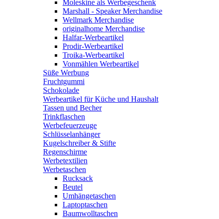
Moleskine als Werbegeschenk
Marshall - Speaker Merchandise
Wellmark Merchandise
originalhome Merchandise
Halfar-Werbeartikel
Prodir-Werbeartikel
Troika-Werbeartikel
Vonmählen Werbeartikel
Süße Werbung
Fruchtgummi
Schokolade
Werbeartikel für Küche und Haushalt
Tassen und Becher
Trinkflaschen
Werbefeuerzeuge
Schlüsselanhänger
Kugelschreiber & Stifte
Regenschirme
Werbetextilien
Werbetaschen
Rucksack
Beutel
Umhängetaschen
Laptoptaschen
Baumwolltaschen