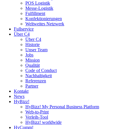
POS Logistik
Messe-Logistik
Fulfillment
Konfektionierungen
Weltweites Netzwerk
Fullservice
Über C4
Über C4
Historie
Unser Team
Jobs
Mission
Qualität
Code of Conduct
Nachhaltigkeit
Referenzen
Partner
Kontakt
News
HyBizz!
HyBizz! My Personal Business Platform
Web-to-Print
Verleih-Tool
HyBizz! worldwide
HyComm!