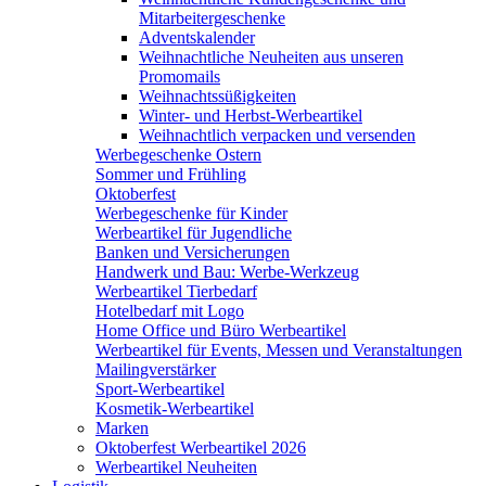
Mitarbeitergeschenke
Adventskalender
Weihnachtliche Neuheiten aus unseren
Promomails
Weihnachtssüßigkeiten
Winter- und Herbst-Werbeartikel
Weihnachtlich verpacken und versenden
Werbegeschenke Ostern
Sommer und Frühling
Oktoberfest
Werbegeschenke für Kinder
Werbeartikel für Jugendliche
Banken und Versicherungen
Handwerk und Bau: Werbe-Werkzeug
Werbeartikel Tierbedarf
Hotelbedarf mit Logo
Home Office und Büro Werbeartikel
Werbeartikel für Events, Messen und Veranstaltungen
Mailingverstärker
Sport-Werbeartikel
Kosmetik-Werbeartikel
Marken
Oktoberfest Werbeartikel 2026
Werbeartikel Neuheiten