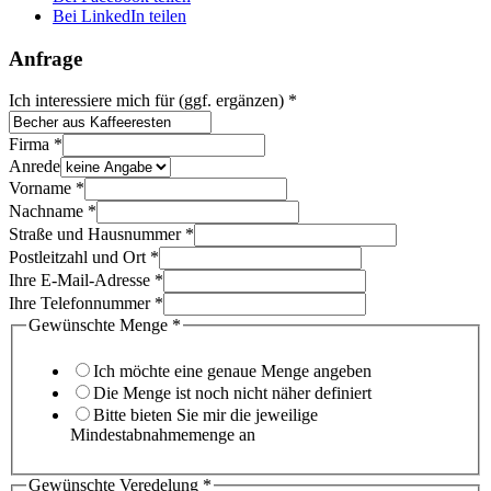
Bei LinkedIn teilen
Anfrage
Ich interessiere mich für (ggf. ergänzen)
*
Firma
*
Anrede
Vorname
*
Nachname
*
Straße und Hausnummer
*
Postleitzahl und Ort
*
Ihre E-Mail-Adresse
*
Ihre Telefonnummer
*
Gewünschte Menge
*
Ich möchte eine genaue Menge angeben
Die Menge ist noch nicht näher definiert
Bitte bieten Sie mir die jeweilige
Mindestabnahmemenge an
Gewünschte Veredelung
*