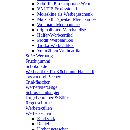
Schöffel Pro Corporate Wear
VAUDE Professional
Moleskine als Werbegeschenk
Marshall - Speaker Merchandise
Wellmark Merchandise
originalhome Merchandise
Halfar-Werbeartikel
Prodir-Werbeartikel
Troika-Werbeartikel
Vonmählen Werbeartikel
Süße Werbung
Fruchtgummi
Schokolade
Werbeartikel für Küche und Haushalt
Tassen und Becher
Trinkflaschen
Werbefeuerzeuge
Schlüsselanhänger
Kugelschreiber & Stifte
Regenschirme
Werbetextilien
Werbetaschen
Rucksack
Beutel
Umhängetaschen