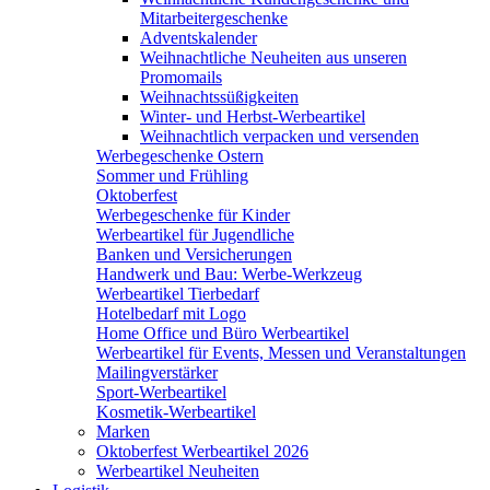
Mitarbeitergeschenke
Adventskalender
Weihnachtliche Neuheiten aus unseren
Promomails
Weihnachtssüßigkeiten
Winter- und Herbst-Werbeartikel
Weihnachtlich verpacken und versenden
Werbegeschenke Ostern
Sommer und Frühling
Oktoberfest
Werbegeschenke für Kinder
Werbeartikel für Jugendliche
Banken und Versicherungen
Handwerk und Bau: Werbe-Werkzeug
Werbeartikel Tierbedarf
Hotelbedarf mit Logo
Home Office und Büro Werbeartikel
Werbeartikel für Events, Messen und Veranstaltungen
Mailingverstärker
Sport-Werbeartikel
Kosmetik-Werbeartikel
Marken
Oktoberfest Werbeartikel 2026
Werbeartikel Neuheiten