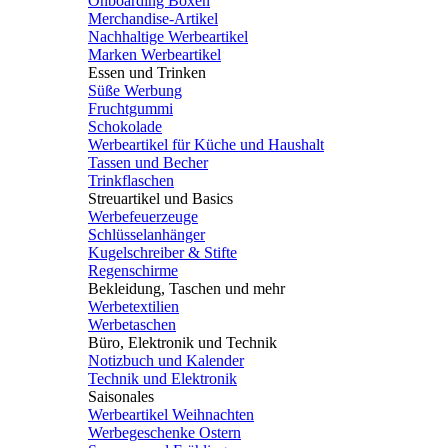
Onboarding Boxen
Merchandise-Artikel
Nachhaltige Werbeartikel
Marken Werbeartikel
Essen und Trinken
Süße Werbung
Fruchtgummi
Schokolade
Werbeartikel für Küche und Haushalt
Tassen und Becher
Trinkflaschen
Streuartikel und Basics
Werbefeuerzeuge
Schlüsselanhänger
Kugelschreiber & Stifte
Regenschirme
Bekleidung, Taschen und mehr
Werbetextilien
Werbetaschen
Büro, Elektronik und Technik
Notizbuch und Kalender
Technik und Elektronik
Saisonales
Werbeartikel Weihnachten
Werbegeschenke Ostern