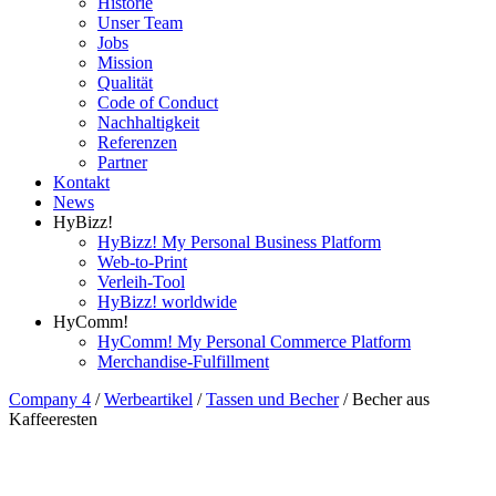
Historie
Unser Team
Jobs
Mission
Qualität
Code of Conduct
Nachhaltigkeit
Referenzen
Partner
Kontakt
News
HyBizz!
HyBizz! My Personal Business Platform
Web-to-Print
Verleih-Tool
HyBizz! worldwide
HyComm!
HyComm! My Personal Commerce Platform
Merchandise-Fulfillment
Company 4
/
Werbeartikel
/
Tassen und Becher
/
Becher aus
Kaffeeresten