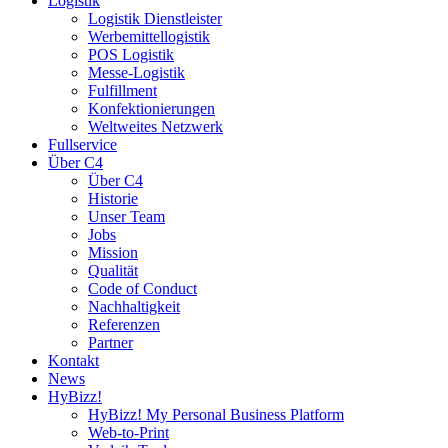
Logistik
Logistik Dienstleister
Werbemittellogistik
POS Logistik
Messe-Logistik
Fulfillment
Konfektionierungen
Weltweites Netzwerk
Fullservice
Über C4
Über C4
Historie
Unser Team
Jobs
Mission
Qualität
Code of Conduct
Nachhaltigkeit
Referenzen
Partner
Kontakt
News
HyBizz!
HyBizz! My Personal Business Platform
Web-to-Print