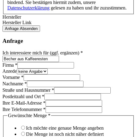
bindend. Sie bestätigen hiermit zudem, unsere
Datenschutzerklärung
gelesen zu haben und ihr zuzustimmen.
Hersteller
Möchten
Hersteller Link
Vorname
Anfrage Absenden
Telefonnummer
Anfrage
Menge
Ich interessiere mich für (ggf. ergänzen)
*
Anrede
Hersteller
Firma
*
Anrede
Vorname
*
Nachname
*
Straße und Hausnummer
*
Postleitzahl und Ort
*
Ihre E-Mail-Adresse
*
Ihre Telefonnummer
*
Gewünschte Menge
*
Ich möchte eine genaue Menge angeben
Die Menge ist noch nicht näher definiert