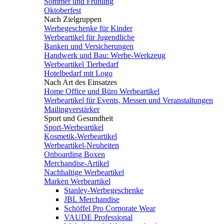
Sommer und Frühling
Oktoberfest
Nach Zielgruppen
Werbegeschenke für Kinder
Werbeartikel für Jugendliche
Banken und Versicherungen
Handwerk und Bau: Werbe-Werkzeug
Werbeartikel Tierbedarf
Hotelbedarf mit Logo
Nach Art des Einsatzes
Home Office und Büro Werbeartikel
Werbeartikel für Events, Messen und Veranstaltungen
Mailingverstärker
Sport und Gesundheit
Sport-Werbeartikel
Kosmetik-Werbeartikel
Werbeartikel-Neuheiten
Onboarding Boxen
Merchandise-Artikel
Nachhaltige Werbeartikel
Marken Werbeartikel
Stanley-Werbegeschenke
JBL Merchandise
Schöffel Pro Corporate Wear
VAUDE Professional