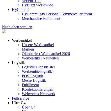
Verleih-Tool
HyBizz! worldwide
HyComm!
HyComm! My Personal Commerce Platform
Merchandise-Fulfillment
Nach oben scrollen
Werbeartikel
Unsere Werbeartikel
Marken
Oktoberfest Werbeartikel 2026
Werbeartikel Neuheiten
Logistik
Logistik Dienstleister
Werbemittellogistik
POS Logistik
Messe-Logistik
Fulfillment
Konfektionierungen
Weltweites Netzwerk
Fullservice
Über C4
Über C4