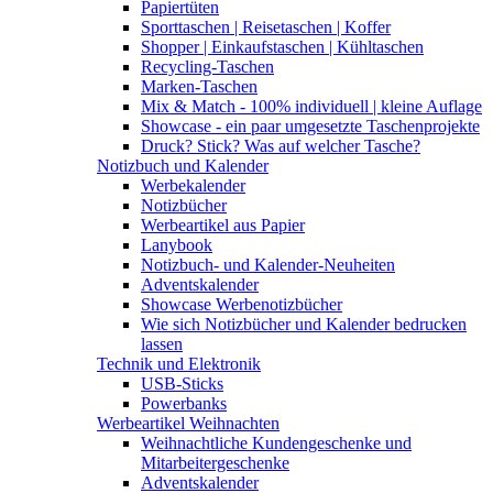
Papiertüten
Sporttaschen | Reisetaschen | Koffer
Shopper | Einkaufstaschen | Kühltaschen
Recycling-Taschen
Marken-Taschen
Mix & Match - 100% individuell | kleine Auflage
Showcase - ein paar umgesetzte Taschenprojekte
Druck? Stick? Was auf welcher Tasche?
Notizbuch und Kalender
Werbekalender
Notizbücher
Werbeartikel aus Papier
Lanybook
Notizbuch- und Kalender-Neuheiten
Adventskalender
Showcase Werbenotizbücher
Wie sich Notizbücher und Kalender bedrucken
lassen
Technik und Elektronik
USB-Sticks
Powerbanks
Werbeartikel Weihnachten
Weihnachtliche Kundengeschenke und
Mitarbeitergeschenke
Adventskalender