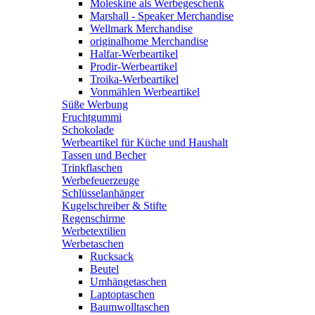
Moleskine als Werbegeschenk
Marshall - Speaker Merchandise
Wellmark Merchandise
originalhome Merchandise
Halfar-Werbeartikel
Prodir-Werbeartikel
Troika-Werbeartikel
Vonmählen Werbeartikel
Süße Werbung
Fruchtgummi
Schokolade
Werbeartikel für Küche und Haushalt
Tassen und Becher
Trinkflaschen
Werbefeuerzeuge
Schlüsselanhänger
Kugelschreiber & Stifte
Regenschirme
Werbetextilien
Werbetaschen
Rucksack
Beutel
Umhängetaschen
Laptoptaschen
Baumwolltaschen