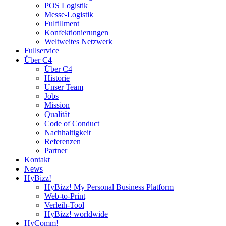
POS Logistik
Messe-Logistik
Fulfillment
Konfektionierungen
Weltweites Netzwerk
Fullservice
Über C4
Über C4
Historie
Unser Team
Jobs
Mission
Qualität
Code of Conduct
Nachhaltigkeit
Referenzen
Partner
Kontakt
News
HyBizz!
HyBizz! My Personal Business Platform
Web-to-Print
Verleih-Tool
HyBizz! worldwide
HyComm!