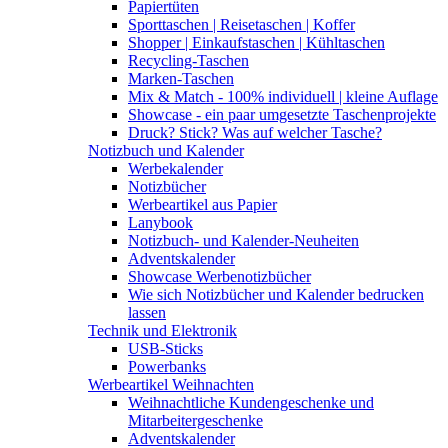
Papiertüten
Sporttaschen | Reisetaschen | Koffer
Shopper | Einkaufstaschen | Kühltaschen
Recycling-Taschen
Marken-Taschen
Mix & Match - 100% individuell | kleine Auflage
Showcase - ein paar umgesetzte Taschenprojekte
Druck? Stick? Was auf welcher Tasche?
Notizbuch und Kalender
Werbekalender
Notizbücher
Werbeartikel aus Papier
Lanybook
Notizbuch- und Kalender-Neuheiten
Adventskalender
Showcase Werbenotizbücher
Wie sich Notizbücher und Kalender bedrucken
lassen
Technik und Elektronik
USB-Sticks
Powerbanks
Werbeartikel Weihnachten
Weihnachtliche Kundengeschenke und
Mitarbeitergeschenke
Adventskalender