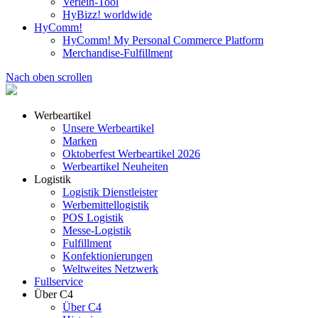
Verleih-Tool
HyBizz! worldwide
HyComm!
HyComm! My Personal Commerce Platform
Merchandise-Fulfillment
Nach oben scrollen
Werbeartikel
Unsere Werbeartikel
Marken
Oktoberfest Werbeartikel 2026
Werbeartikel Neuheiten
Logistik
Logistik Dienstleister
Werbemittellogistik
POS Logistik
Messe-Logistik
Fulfillment
Konfektionierungen
Weltweites Netzwerk
Fullservice
Über C4
Über C4