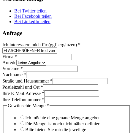
Bei Twitter teilen
Bei Facebook teilen
Bei LinkedIn teilen
Anfrage
Ich interessiere mich für (ggf. ergänzen)
*
Firma
*
Anrede
Vorname
*
Nachname
*
Straße und Hausnummer
*
Postleitzahl und Ort
*
Ihre E-Mail-Adresse
*
Ihre Telefonnummer
*
Gewünschte Menge
*
Ich möchte eine genaue Menge angeben
Die Menge ist noch nicht näher definiert
Bitte bieten Sie mir die jeweilige