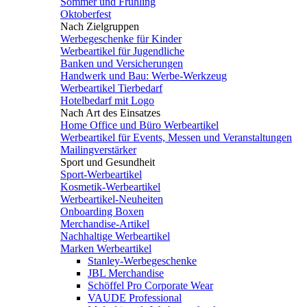
Sommer und Frühling
Oktoberfest
Nach Zielgruppen
Werbegeschenke für Kinder
Werbeartikel für Jugendliche
Banken und Versicherungen
Handwerk und Bau: Werbe-Werkzeug
Werbeartikel Tierbedarf
Hotelbedarf mit Logo
Nach Art des Einsatzes
Home Office und Büro Werbeartikel
Werbeartikel für Events, Messen und Veranstaltungen
Mailingverstärker
Sport und Gesundheit
Sport-Werbeartikel
Kosmetik-Werbeartikel
Werbeartikel-Neuheiten
Onboarding Boxen
Merchandise-Artikel
Nachhaltige Werbeartikel
Marken Werbeartikel
Stanley-Werbegeschenke
JBL Merchandise
Schöffel Pro Corporate Wear
VAUDE Professional