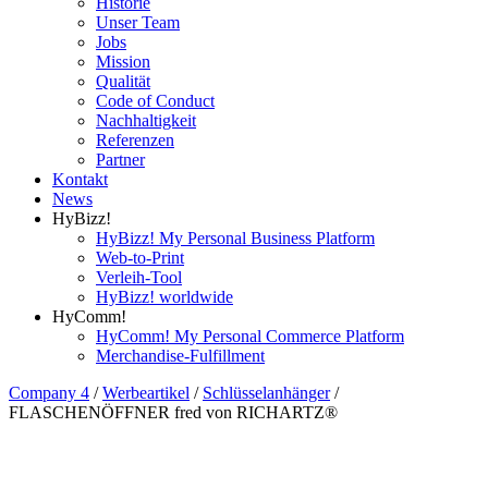
Historie
Unser Team
Jobs
Mission
Qualität
Code of Conduct
Nachhaltigkeit
Referenzen
Partner
Kontakt
News
HyBizz!
HyBizz! My Personal Business Platform
Web-to-Print
Verleih-Tool
HyBizz! worldwide
HyComm!
HyComm! My Personal Commerce Platform
Merchandise-Fulfillment
Company 4
/
Werbeartikel
/
Schlüsselanhänger
/
FLASCHENÖFFNER fred von RICHARTZ®