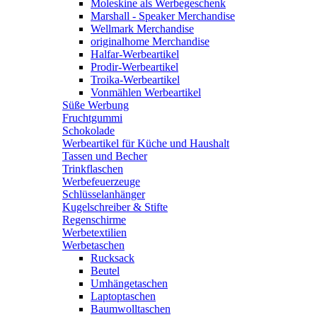
Moleskine als Werbegeschenk
Marshall - Speaker Merchandise
Wellmark Merchandise
originalhome Merchandise
Halfar-Werbeartikel
Prodir-Werbeartikel
Troika-Werbeartikel
Vonmählen Werbeartikel
Süße Werbung
Fruchtgummi
Schokolade
Werbeartikel für Küche und Haushalt
Tassen und Becher
Trinkflaschen
Werbefeuerzeuge
Schlüsselanhänger
Kugelschreiber & Stifte
Regenschirme
Werbetextilien
Werbetaschen
Rucksack
Beutel
Umhängetaschen
Laptoptaschen
Baumwolltaschen