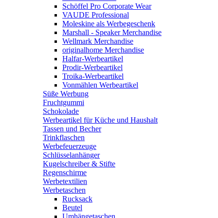
Schöffel Pro Corporate Wear
VAUDE Professional
Moleskine als Werbegeschenk
Marshall - Speaker Merchandise
Wellmark Merchandise
originalhome Merchandise
Halfar-Werbeartikel
Prodir-Werbeartikel
Troika-Werbeartikel
Vonmählen Werbeartikel
Süße Werbung
Fruchtgummi
Schokolade
Werbeartikel für Küche und Haushalt
Tassen und Becher
Trinkflaschen
Werbefeuerzeuge
Schlüsselanhänger
Kugelschreiber & Stifte
Regenschirme
Werbetextilien
Werbetaschen
Rucksack
Beutel
Umhängetaschen