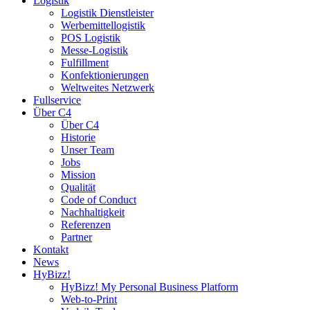
Logistik
Logistik Dienstleister
Werbemittellogistik
POS Logistik
Messe-Logistik
Fulfillment
Konfektionierungen
Weltweites Netzwerk
Fullservice
Über C4
Über C4
Historie
Unser Team
Jobs
Mission
Qualität
Code of Conduct
Nachhaltigkeit
Referenzen
Partner
Kontakt
News
HyBizz!
HyBizz! My Personal Business Platform
Web-to-Print