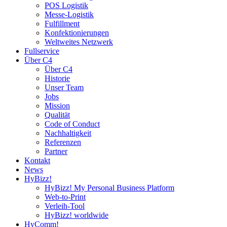
POS Logistik
Messe-Logistik
Fulfillment
Konfektionierungen
Weltweites Netzwerk
Fullservice
Über C4
Über C4
Historie
Unser Team
Jobs
Mission
Qualität
Code of Conduct
Nachhaltigkeit
Referenzen
Partner
Kontakt
News
HyBizz!
HyBizz! My Personal Business Platform
Web-to-Print
Verleih-Tool
HyBizz! worldwide
HyComm!