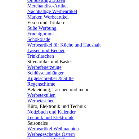
Onboarding Boxen
Merchandise-Artikel
Nachhaltige Werbeartikel
Marken Werbeartikel
Essen und Trinken
Süße Werbung
Fruchtgummi
Schokolade
Werbeartikel für Küche und Haushalt
Tassen und Becher
Trinkflaschen
Streuartikel und Basics
Werbefeuerzeuge
Schlüsselanhänger
Kugelschreiber & Stifte
Regenschirme
Bekleidung, Taschen und mehr
Werbetextilien
Werbetaschen
Büro, Elektronik und Technik
Notizbuch und Kalender
Technik und Elektronik
Saisonales
Werbeartikel Weihnachten
Werbegeschenke Ostern