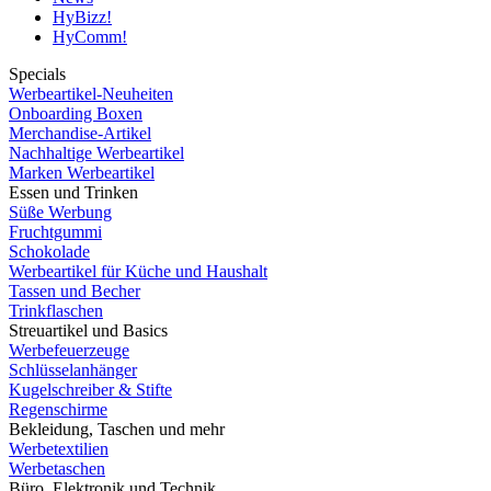
HyBizz!
HyComm!
Specials
Werbeartikel-Neuheiten
Onboarding Boxen
Merchandise-Artikel
Nachhaltige Werbeartikel
Marken Werbeartikel
Essen und Trinken
Süße Werbung
Fruchtgummi
Schokolade
Werbeartikel für Küche und Haushalt
Tassen und Becher
Trinkflaschen
Streuartikel und Basics
Werbefeuerzeuge
Schlüsselanhänger
Kugelschreiber & Stifte
Regenschirme
Bekleidung, Taschen und mehr
Werbetextilien
Werbetaschen
Büro, Elektronik und Technik