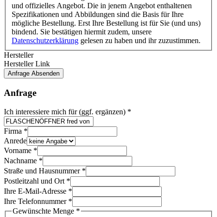
und offizielles Angebot. Die in jenem Angebot enthaltenen
Spezifikationen und Abbildungen sind die Basis für Ihre
mögliche Bestellung. Erst Ihre Bestellung ist für Sie (und uns)
bindend. Sie bestätigen hiermit zudem, unsere
Datenschutzerklärung
gelesen zu haben und ihr zuzustimmen.
Hersteller
Hersteller Link
Anfrage Absenden
Anfrage
Anrede
Ich interessiere mich für (ggf. ergänzen)
*
Projekt
uns
Firma
*
Anrede
Vorname
*
Nachname
*
Straße und Hausnummer
*
Postleitzahl und Ort
*
Ihre E-Mail-Adresse
*
Ihre Telefonnummer
*
Gewünschte Menge
*