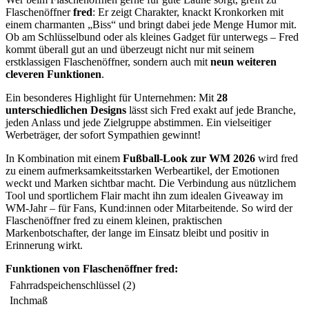
Flaschenöffner
fred
: Er zeigt Charakter, knackt Kronkorken mit
einem charmanten „Biss“ und bringt dabei jede Menge Humor mit.
Ob am Schlüsselbund oder als kleines Gadget für unterwegs – Fred
kommt überall gut an und überzeugt nicht nur mit seinem
erstklassigen Flaschenöffner, sondern auch mit
neun weiteren
cleveren Funktionen
.
Ein besonderes Highlight für Unternehmen: Mit
28
unterschiedlichen Designs
lässt sich Fred exakt auf jede Branche,
jeden Anlass und jede Zielgruppe abstimmen. Ein vielseitiger
Werbeträger, der sofort Sympathien gewinnt!
In Kombination mit einem
Fußball-Look zur WM 2026
wird fred
zu einem aufmerksamkeitsstarken Werbeartikel, der Emotionen
weckt und Marken sichtbar macht. Die Verbindung aus nützlichem
Tool und sportlichem Flair macht ihn zum idealen Giveaway im
WM-Jahr – für Fans, Kund:innen oder Mitarbeitende. So wird der
Flaschenöffner fred zu einem kleinen, praktischen
Markenbotschafter, der lange im Einsatz bleibt und positiv in
Erinnerung wirkt.
Funktionen von Flaschenöffner fred:
Fahrradspeichenschlüssel (2)
Inchmaß