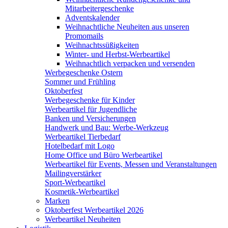
Mitarbeitergeschenke
Adventskalender
Weihnachtliche Neuheiten aus unseren
Promomails
Weihnachtssüßigkeiten
Winter- und Herbst-Werbeartikel
Weihnachtlich verpacken und versenden
Werbegeschenke Ostern
Sommer und Frühling
Oktoberfest
Werbegeschenke für Kinder
Werbeartikel für Jugendliche
Banken und Versicherungen
Handwerk und Bau: Werbe-Werkzeug
Werbeartikel Tierbedarf
Hotelbedarf mit Logo
Home Office und Büro Werbeartikel
Werbeartikel für Events, Messen und Veranstaltungen
Mailingverstärker
Sport-Werbeartikel
Kosmetik-Werbeartikel
Marken
Oktoberfest Werbeartikel 2026
Werbeartikel Neuheiten