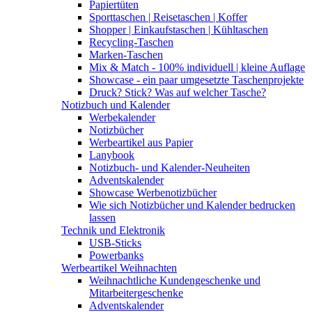
Papiertüten
Sporttaschen | Reisetaschen | Koffer
Shopper | Einkaufstaschen | Kühltaschen
Recycling-Taschen
Marken-Taschen
Mix & Match - 100% individuell | kleine Auflage
Showcase - ein paar umgesetzte Taschenprojekte
Druck? Stick? Was auf welcher Tasche?
Notizbuch und Kalender
Werbekalender
Notizbücher
Werbeartikel aus Papier
Lanybook
Notizbuch- und Kalender-Neuheiten
Adventskalender
Showcase Werbenotizbücher
Wie sich Notizbücher und Kalender bedrucken
lassen
Technik und Elektronik
USB-Sticks
Powerbanks
Werbeartikel Weihnachten
Weihnachtliche Kundengeschenke und
Mitarbeitergeschenke
Adventskalender