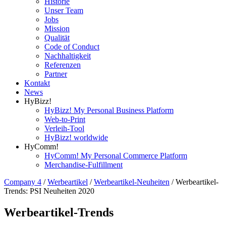
Historie
Unser Team
Jobs
Mission
Qualität
Code of Conduct
Nachhaltigkeit
Referenzen
Partner
Kontakt
News
HyBizz!
HyBizz! My Personal Business Platform
Web-to-Print
Verleih-Tool
HyBizz! worldwide
HyComm!
HyComm! My Personal Commerce Platform
Merchandise-Fulfillment
Company 4
/
Werbeartikel
/
Werbeartikel-Neuheiten
/
Werbeartikel-
Trends: PSI Neuheiten 2020
Werbeartikel-Trends