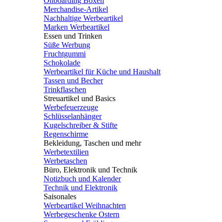
Onboarding Boxen
Merchandise-Artikel
Nachhaltige Werbeartikel
Marken Werbeartikel
Essen und Trinken
Süße Werbung
Fruchtgummi
Schokolade
Werbeartikel für Küche und Haushalt
Tassen und Becher
Trinkflaschen
Streuartikel und Basics
Werbefeuerzeuge
Schlüsselanhänger
Kugelschreiber & Stifte
Regenschirme
Bekleidung, Taschen und mehr
Werbetextilien
Werbetaschen
Büro, Elektronik und Technik
Notizbuch und Kalender
Technik und Elektronik
Saisonales
Werbeartikel Weihnachten
Werbegeschenke Ostern