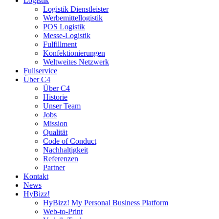
Logistik
Logistik Dienstleister
Werbemittellogistik
POS Logistik
Messe-Logistik
Fulfillment
Konfektionierungen
Weltweites Netzwerk
Fullservice
Über C4
Über C4
Historie
Unser Team
Jobs
Mission
Qualität
Code of Conduct
Nachhaltigkeit
Referenzen
Partner
Kontakt
News
HyBizz!
HyBizz! My Personal Business Platform
Web-to-Print