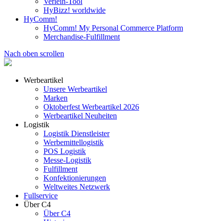
Verleih-Tool
HyBizz! worldwide
HyComm!
HyComm! My Personal Commerce Platform
Merchandise-Fulfillment
Nach oben scrollen
Werbeartikel
Unsere Werbeartikel
Marken
Oktoberfest Werbeartikel 2026
Werbeartikel Neuheiten
Logistik
Logistik Dienstleister
Werbemittellogistik
POS Logistik
Messe-Logistik
Fulfillment
Konfektionierungen
Weltweites Netzwerk
Fullservice
Über C4
Über C4