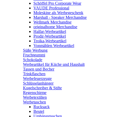
Schöffel Pro Corporate Wear
VAUDE Professional
Moleskine als Werbegeschenk
Marshall - Speaker Merchandise
Wellmark Merchandise
originalhome Merchandise
Halfar-Werbeartikel
Prodir-Werbeartikel
Troika-Werbeartikel
Vonmählen Werbeartikel
Süße Werbung
Fruchtgummi
Schokolade
Werbeartikel für Küche und Haushalt
Tassen und Becher
Trinkflaschen
Werbefeuerzeuge
Schlüsselanhänger
Kugelschreiber & Stifte
Regenschirme
Werbetextilien
Werbetaschen
Rucksack
Beutel
Umhängetaschen