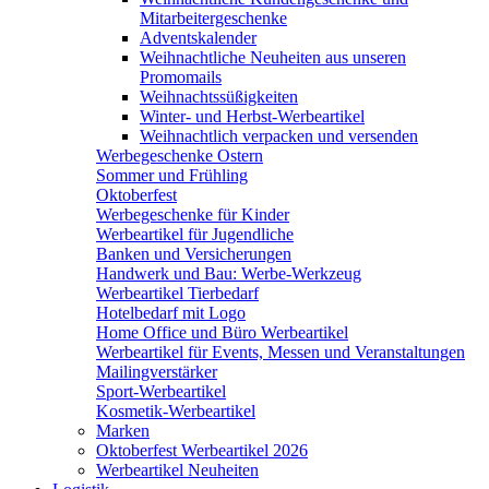
Mitarbeitergeschenke
Adventskalender
Weihnachtliche Neuheiten aus unseren
Promomails
Weihnachtssüßigkeiten
Winter- und Herbst-Werbeartikel
Weihnachtlich verpacken und versenden
Werbegeschenke Ostern
Sommer und Frühling
Oktoberfest
Werbegeschenke für Kinder
Werbeartikel für Jugendliche
Banken und Versicherungen
Handwerk und Bau: Werbe-Werkzeug
Werbeartikel Tierbedarf
Hotelbedarf mit Logo
Home Office und Büro Werbeartikel
Werbeartikel für Events, Messen und Veranstaltungen
Mailingverstärker
Sport-Werbeartikel
Kosmetik-Werbeartikel
Marken
Oktoberfest Werbeartikel 2026
Werbeartikel Neuheiten