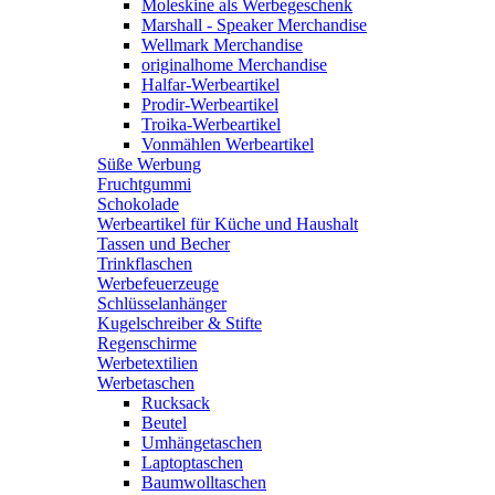
Moleskine als Werbegeschenk
Marshall - Speaker Merchandise
Wellmark Merchandise
originalhome Merchandise
Halfar-Werbeartikel
Prodir-Werbeartikel
Troika-Werbeartikel
Vonmählen Werbeartikel
Süße Werbung
Fruchtgummi
Schokolade
Werbeartikel für Küche und Haushalt
Tassen und Becher
Trinkflaschen
Werbefeuerzeuge
Schlüsselanhänger
Kugelschreiber & Stifte
Regenschirme
Werbetextilien
Werbetaschen
Rucksack
Beutel
Umhängetaschen
Laptoptaschen
Baumwolltaschen