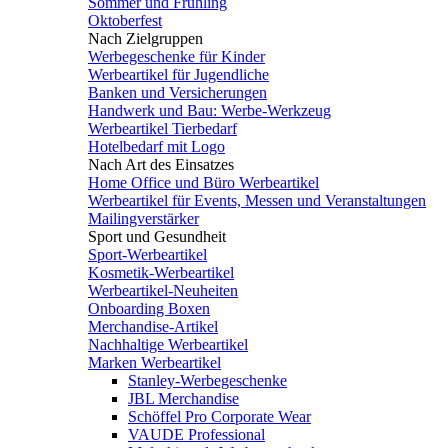
Sommer und Frühling
Oktoberfest
Nach Zielgruppen
Werbegeschenke für Kinder
Werbeartikel für Jugendliche
Banken und Versicherungen
Handwerk und Bau: Werbe-Werkzeug
Werbeartikel Tierbedarf
Hotelbedarf mit Logo
Nach Art des Einsatzes
Home Office und Büro Werbeartikel
Werbeartikel für Events, Messen und Veranstaltungen
Mailingverstärker
Sport und Gesundheit
Sport-Werbeartikel
Kosmetik-Werbeartikel
Werbeartikel-Neuheiten
Onboarding Boxen
Merchandise-Artikel
Nachhaltige Werbeartikel
Marken Werbeartikel
Stanley-Werbegeschenke
JBL Merchandise
Schöffel Pro Corporate Wear
VAUDE Professional