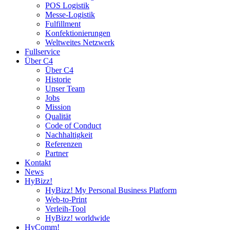
POS Logistik
Messe-Logistik
Fulfillment
Konfektionierungen
Weltweites Netzwerk
Fullservice
Über C4
Über C4
Historie
Unser Team
Jobs
Mission
Qualität
Code of Conduct
Nachhaltigkeit
Referenzen
Partner
Kontakt
News
HyBizz!
HyBizz! My Personal Business Platform
Web-to-Print
Verleih-Tool
HyBizz! worldwide
HyComm!